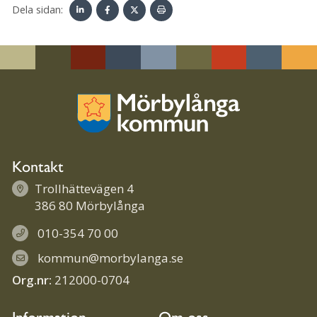
Dela sidan:
Linke
Face
Twit
Skriv
dIn
book
ter
ut
Kontakt
Trollhättevägen 4
386 80 Mörbylånga
010-354 70 00
kommun@morbylanga.se
Org.nr:
212000-0704
Information
Om oss