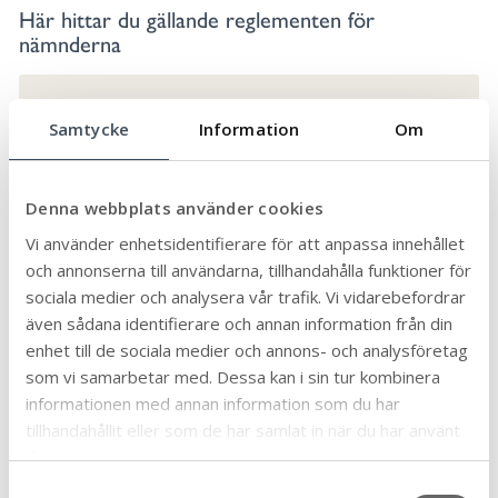
Här hittar du gällande reglementen för
nämnderna
Bildningsnämndens reglemente
Samtycke
Information
Om
Miljö- och byggnadsnämndens
reglemente
Denna webbplats använder cookies
Socialnämndens reglemente
Vi använder enhetsidentifierare för att anpassa innehållet
Tekniska nämndens reglemente
och annonserna till användarna, tillhandahålla funktioner för
sociala medier och analysera vår trafik. Vi vidarebefordrar
Valnämndens reglemente
även sådana identifierare och annan information från din
enhet till de sociala medier och annons- och analysföretag
som vi samarbetar med. Dessa kan i sin tur kombinera
Nämndernas presidium
informationen med annan information som du har
tillhandahållit eller som de har samlat in när du har använt
Nämndens ledning kallas presidium och består av
deras tjänster.
nämndens ordförande, första vice ordförande och
andra vice ordförande.
S