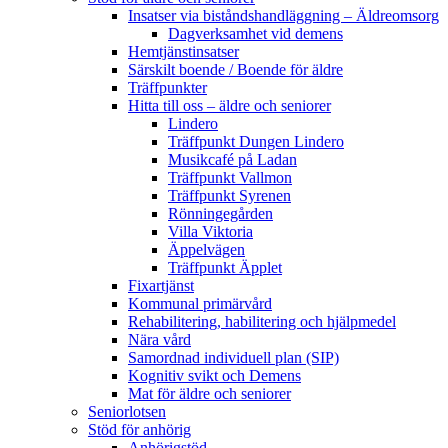
Insatser via biståndshandläggning – Äldreomsorg
Dagverksamhet vid demens
Hemtjänstinsatser
Särskilt boende / Boende för äldre
Träffpunkter
Hitta till oss – äldre och seniorer
Lindero
Träffpunkt Dungen Lindero
Musikcafé på Ladan
Träffpunkt Vallmon
Träffpunkt Syrenen
Rönningegården
Villa Viktoria
Äppelvägen
Träffpunkt Äpplet
Fixartjänst
Kommunal primärvård
Rehabilitering, habilitering och hjälpmedel
Nära vård
Samordnad individuell plan (SIP)
Kognitiv svikt och Demens
Mat för äldre och seniorer
Seniorlotsen
Stöd för anhörig
Anhörigstöd