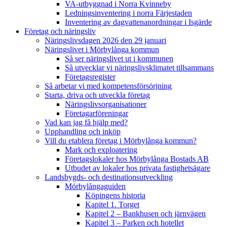
VA-utbyggnad i Norra Kvinneby
Ledningsinventering i norra Färjestaden
Inventering av dagvattenanordningar i Isgärde
Företag och näringsliv
Näringslivsdagen 2026 den 29 januari
Näringslivet i Mörbylånga kommun
Så ser näringslivet ut i kommunen
Så utvecklar vi näringslivsklimatet tillsammans
Företagsregister
Så arbetar vi med kompetensförsörjning
Starta, driva och utveckla företag
Näringslivsorganisationer
Företagarföreningar
Vad kan jag få hjälp med?
Upphandling och inköp
Vill du etablera företag i Mörbylånga kommun?
Mark och exploatering
Företagslokaler hos Mörbylånga Bostads AB
Utbudet av lokaler hos privata fastighetsägare
Landsbygds- och destinationsutveckling
Mörbylångaguiden
Köpingens historia
Kapitel 1. Torget
Kapitel 2 – Bankhusen och järnvägen
Kapitel 3 – Parken och hotellet