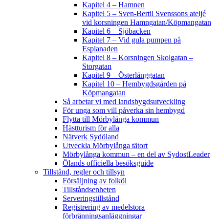
Kapitel 4 – Hamnen
Kapitel 5 – Sven-Bertil Svenssons ateljé
vid korsningen Hamngatan/Köpmangatan
Kapitel 6 – Sjöbacken
Kapitel 7 – Vid gula pumpen på
Esplanaden
Kapitel 8 – Korsningen Skolgatan –
Storgatan
Kapitel 9 – Österlånggatan
Kapitel 10 – Hembygdsgården på
Köpmangatan
Så arbetar vi med landsbygdsutveckling
För unga som vill påverka sin hembygd
Flytta till Mörbylånga kommun
Hästturism för alla
Nätverk Sydöland
Utveckla Mörbylånga tätort
Mörbylånga kommun – en del av SydostLeader
Ölands officiella besöksguide
Tillstånd, regler och tillsyn
Försäljning av folköl
Tillståndsenheten
Serveringstillstånd
Registrering av medelstora
förbränningsanläggningar