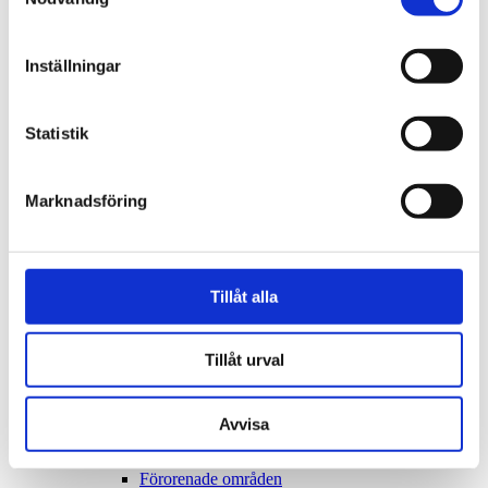
Regelbundna vattentester för tryggt dricksvatten
Kartor och mättjänster
Krav för laddning av elfordon
Inställningar
Kungörelse av bygglov
Livsmedel
Starta och driva livsmedelsverksamhet
Tillstånd för livsmedelslokal
Statistik
Checklista för att starta livsmedelsverksamhet
Registrering av livsmedelsanläggning
Egenkontroll för livsmedelsverksamhet
Marknadsföring
Livsmedelslokaler
Egen brunn
Verksamheter med egen brunn
Så undviker du att bli magsjuk
Miljöskydd
Tillåt alla
Avfall från företag
Avfall och återvinning
Begrava sin häst
Tillåt urval
Bekämpningsmedel
Beslut om betydande miljöpåverkan
Cisterner
Djur inom område med detaljplan
Avvisa
Eldning
Enskilt avlopp
Förorenade områden