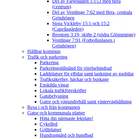
Del av Färjestaden 1:153 med flera
(centrum)
Del av Ventlinge 7:62 med flera, centrala
Grönhögen
Stora Vickleby 15:1 och 15:2
(Capellagården)
Brostorp 3:19, skifte 2 (södra Glömminge)
Ventlinge 7:91 (Fotbollsplanen i
Grönhögen)
Hållbar kommun
Trafik och parkering
Parkering
Parkeringstillstånd för rörelsehindrad
Laddplatser för elbilar samt tankning av gasbilar
Trafiksäkerhet, häckar och buskage
Enskilda vägar
Lokala trafikföreskrifter
Gatubelysning
Gator och vägunderhåll samt vinterväghållning
Resa i och från kommunen
Gator och kommunala platser
Hitta din närmaste lekplats!
Cykelled
Grillplatser
Hundrastgård och hundbad