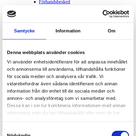
Förhandsbesked
Installation eller ändring av hiss
Installation eller ändring av ventilation
Uteservering
Vatten och avlopp – installation eller väsentlig
ändring av en anläggning
Samtycke
Information
Om
Ändring av bärande konstruktion
Strandskydd
Olovligt byggande och tillsyn
Ovårdade tomter och byggnader
Denna webbplats använder cookies
Skapa kontrollplan
Vi använder enhetsidentifierare för att anpassa innehållet
Vad är en kontrollplan?
Frivilligt bygglov
och annonserna till användarna, tillhandahålla funktioner
Bygglovsprocessen
för sociala medier och analysera vår trafik. Vi
Flytta till Öland!
vidarebefordrar även sådana identifierare och annan
Förenklad delgivning
Hållbar kommun
information från din enhet till de sociala medier och
Hälsoskydd
annons- och analysföretag som vi samarbetar med.
Allmänna råd vid algblomning
Dessa kan i sin tur kombinera informationen med annan
Anmäl din verksamhet eller lokal
Badvatten
information som du har tillhandahållit eller som de har
Buller
samlat in när du har använt deras tjänster.
Hälsoskydd
Legionella
Samtyckesval
Radon
Nödvändig