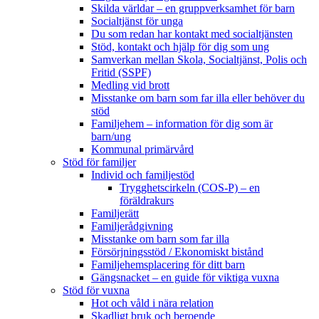
Skilda världar – en gruppverksamhet för barn
Socialtjänst för unga
Du som redan har kontakt med socialtjänsten
Stöd, kontakt och hjälp för dig som ung
Samverkan mellan Skola, Socialtjänst, Polis och
Fritid (SSPF)
Medling vid brott
Misstanke om barn som far illa eller behöver du
stöd
Familjehem – information för dig som är
barn/ung
Kommunal primärvård
Stöd för familjer
Individ och familjestöd
Trygghetscirkeln (COS-P) – en
föräldrakurs
Familjerätt
Familjerådgivning
Misstanke om barn som far illa
Försörjningsstöd / Ekonomiskt bistånd
Familjehemsplacering för ditt barn
Gängsnacket – en guide för viktiga vuxna
Stöd för vuxna
Hot och våld i nära relation
Skadligt bruk och beroende