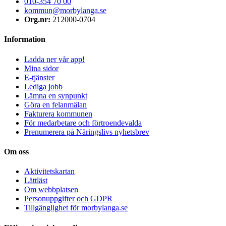
010-354 70 00
kommun@morbylanga.se
Org.nr:
212000-0704
Information
Ladda ner vår app!
Mina sidor
E-tjänster
Lediga jobb
Lämna en synpunkt
Göra en felanmälan
Fakturera kommunen
För medarbetare och förtroendevalda
Prenumerera på Näringslivs nyhetsbrev
Om oss
Aktivitetskartan
Lättläst
Om webbplatsen
Personuppgifter och GDPR
Tillgänglighet för morbylanga.se