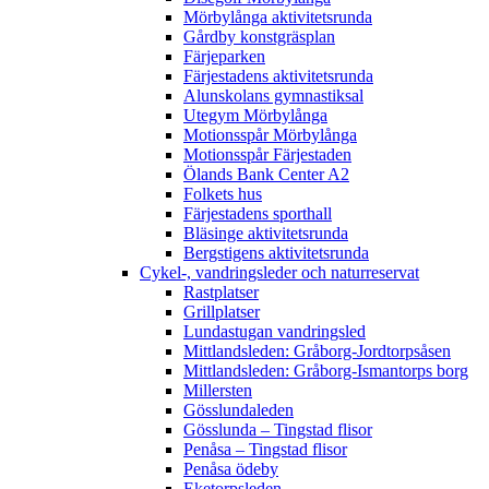
Mörbylånga aktivitetsrunda
Gårdby konstgräsplan
Färjeparken
Färjestadens aktivitetsrunda
Alunskolans gymnastiksal
Utegym Mörbylånga
Motionsspår Mörbylånga
Motionsspår Färjestaden
Ölands Bank Center A2
Folkets hus
Färjestadens sporthall
Bläsinge aktivitetsrunda
Bergstigens aktivitetsrunda
Cykel-, vandringsleder och naturreservat
Rastplatser
Grillplatser
Lundastugan vandringsled
Mittlandsleden: Gråborg-Jordtorpsåsen
Mittlandsleden: Gråborg-Ismantorps borg
Millersten
Gösslundaleden
Gösslunda – Tingstad flisor
Penåsa – Tingstad flisor
Penåsa ödeby
Eketorpsleden