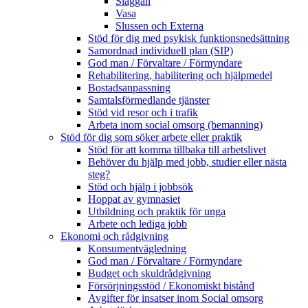
Släggan
Vasa
Slussen och Externa
Stöd för dig med psykisk funktionsnedsättning
Samordnad individuell plan (SIP)
God man / Förvaltare / Förmyndare
Rehabilitering, habilitering och hjälpmedel
Bostadsanpassning
Samtalsförmedlande tjänster
Stöd vid resor och i trafik
Arbeta inom social omsorg (bemanning)
Stöd för dig som söker arbete eller praktik
Stöd för att komma tillbaka till arbetslivet
Behöver du hjälp med jobb, studier eller nästa
steg?
Stöd och hjälp i jobbsök
Hoppat av gymnasiet
Utbildning och praktik för unga
Arbete och lediga jobb
Ekonomi och rådgivning
Konsumentvägledning
God man / Förvaltare / Förmyndare
Budget och skuldrådgivning
Försörjningsstöd / Ekonomiskt bistånd
Avgifter för insatser inom Social omsorg