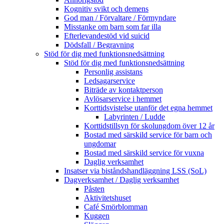
Kognitiv svikt och demens
God man / Förvaltare / Förmyndare
Misstanke om barn som far illa
Efterlevandestöd vid suicid
Dödsfall / Begravning
Stöd för dig med funktionsnedsättning
Stöd för dig med funktionsnedsättning
Personlig assistans
Ledsagarservice
Biträde av kontaktperson
Avlösarservice i hemmet
Korttidsvistelse utanför det egna hemmet
Labyrinten / Ludde
Korttidstillsyn för skolungdom över 12 år
Bostad med särskild service för barn och
ungdomar
Bostad med särskild service för vuxna
Daglig verksamhet
Insatser via biståndshandläggning LSS (SoL)
Dagverksamhet / Daglig verksamhet
Påsten
Aktivitetshuset
Café Smörblomman
Kuggen