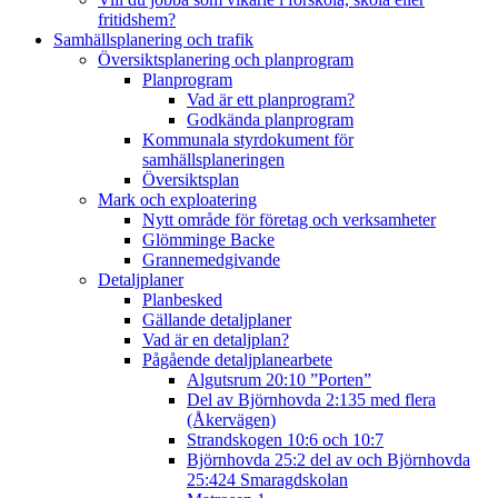
fritidshem?
Samhällsplanering och trafik
Översiktsplanering och planprogram
Planprogram
Vad är ett planprogram?
Godkända planprogram
Kommunala styrdokument för
samhällsplaneringen
Översiktsplan
Mark och exploatering
Nytt område för företag och verksamheter
Glömminge Backe
Grannemedgivande
Detaljplaner
Planbesked
Gällande detaljplaner
Vad är en detaljplan?
Pågående detaljplanearbete
Algutsrum 20:10 ”Porten”
Del av Björnhovda 2:135 med flera
(Åkervägen)
Strandskogen 10:6 och 10:7
Björnhovda 25:2 del av och Björnhovda
25:424 Smaragdskolan