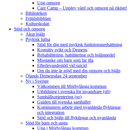
Ung omsorg
Care Camp – Upplev vård och omsorg på riktigt!
Biblioteken
Fritidsbibblan
Kulturskolan
Stöd och omsorg
Akut hjälp
Psykisk hälsa
Stöd för dig med psykisk funktionsnedsättning
Kognitiv svikt och Demens
Rehabilitering, habilitering och hjälpmedel
Misstanke om barn som far illa
Efterlevandestöd vid suicid
Om du inte är nöjd med din omsorg och hjälp
Ölands Demensdag 24 september
Ny i Sverige
Välkommen till Mörbylånga kommun
Utbildning i svenska för invandrare (sfi)
Samhällsorientering (so)
Guiden till svenska samhället
Kommunens arbete med nyanlända flyktingar
och integration
Stöd och hjälp till flyktingar och nyanlända
Stöd för barn och unga
Ung i Mörbylånga kommun