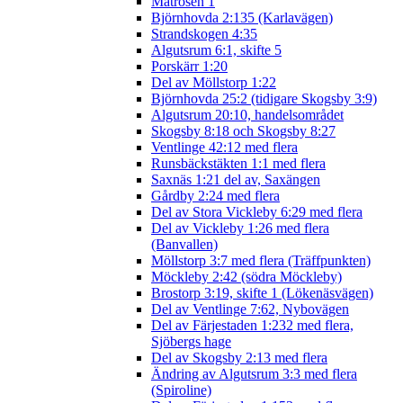
Matrosen 1
Björnhovda 2:135 (Karlavägen)
Strandskogen 4:35
Algutsrum 6:1, skifte 5
Porskärr 1:20
Del av Möllstorp 1:22
Björnhovda 25:2 (tidigare Skogsby 3:9)
Algutsrum 20:10, handelsområdet
Skogsby 8:18 och Skogsby 8:27
Ventlinge 42:12 med flera
Runsbäckstäkten 1:1 med flera
Saxnäs 1:21 del av, Saxängen
Gårdby 2:24 med flera
Del av Stora Vickleby 6:29 med flera
Del av Vickleby 1:26 med flera
(Banvallen)
Möllstorp 3:7 med flera (Träffpunkten)
Möckleby 2:42 (södra Möckleby)
Brostorp 3:19, skifte 1 (Lökenäsvägen)
Del av Ventlinge 7:62, Nybovägen
Del av Färjestaden 1:232 med flera,
Sjöbergs hage
Del av Skogsby 2:13 med flera
Ändring av Algutsrum 3:3 med flera
(Spiroline)