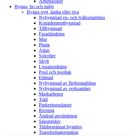
Arbetslöshet
Bygga, bo och miljö
Bygga nytt, ändra eller riva
Nybyggnad en- och tvåbostadshus
Komplementbyggnad
Tillbyggnad
Fasadändring
Mur
Plank
Altan
Solceller
Skylt
Ljusanordning
Pool och pooltak
Eldstad
Nybyggnad av flerbostadshus
Nybyggnad av verksamhet
Markarbeten
Träd
Parkeringsplatser
Rivning
Ändrad användning
Säsongslov
Tidsbegränsat bygglov
Transformatorstation