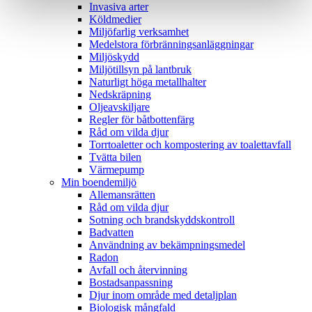
Invasiva arter
Köldmedier
Miljöfarlig verksamhet
Medelstora förbränningsanläggningar
Miljöskydd
Miljötillsyn på lantbruk
Naturligt höga metallhalter
Nedskräpning
Oljeavskiljare
Regler för båtbottenfärg
Råd om vilda djur
Torrtoaletter och kompostering av toalettavfall
Tvätta bilen
Värmepump
Min boendemiljö
Allemansrätten
Råd om vilda djur
Sotning och brandskyddskontroll
Badvatten
Användning av bekämpningsmedel
Radon
Avfall och återvinning
Bostadsanpassning
Djur inom område med detaljplan
Biologisk mångfald