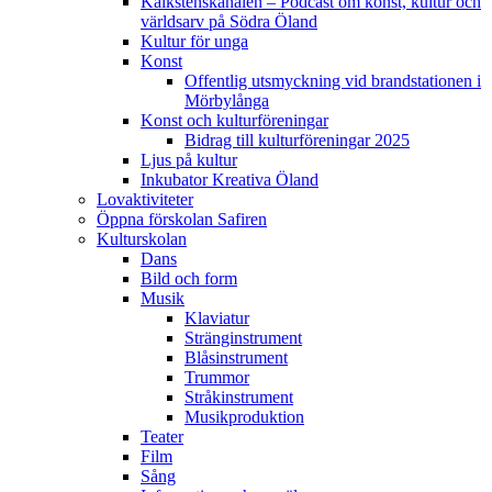
Kalkstenskanalen – Podcast om konst, kultur och
världsarv på Södra Öland
Kultur för unga
Konst
Offentlig utsmyckning vid brandstationen i
Mörbylånga
Konst och kulturföreningar
Bidrag till kulturföreningar 2025
Ljus på kultur
Inkubator Kreativa Öland
Lovaktiviteter
Öppna förskolan Safiren
Kulturskolan
Dans
Bild och form
Musik
Klaviatur
Stränginstrument
Blåsinstrument
Trummor
Stråkinstrument
Musikproduktion
Teater
Film
Sång