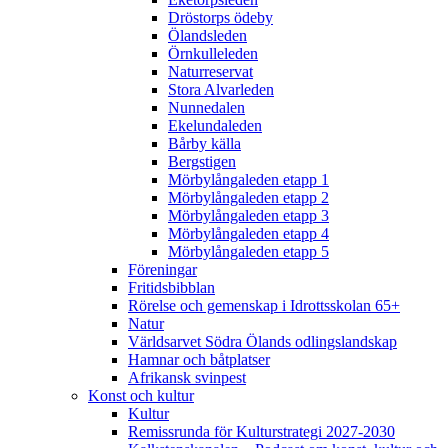
Dröstorps ödeby
Ölandsleden
Örnkulleleden
Naturreservat
Stora Alvarleden
Nunnedalen
Ekelundaleden
Bårby källa
Bergstigen
Mörbylångaleden etapp 1
Mörbylångaleden etapp 2
Mörbylångaleden etapp 3
Mörbylångaleden etapp 4
Mörbylångaleden etapp 5
Föreningar
Fritidsbibblan
Rörelse och gemenskap i Idrottsskolan 65+
Natur
Världsarvet Södra Ölands odlingslandskap
Hamnar och båtplatser
Afrikansk svinpest
Konst och kultur
Kultur
Remissrunda för Kulturstrategi 2027-2030