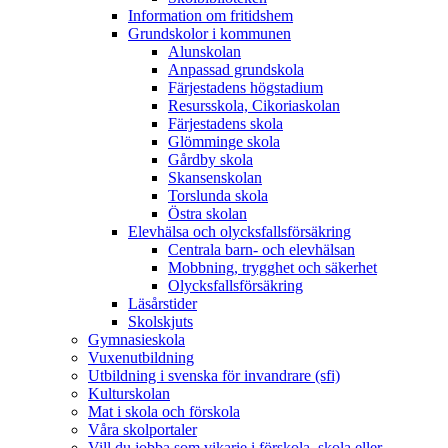
Information om fritidshem
Grundskolor i kommunen
Alunskolan
Anpassad grundskola
Färjestadens högstadium
Resursskola, Cikoriaskolan
Färjestadens skola
Glömminge skola
Gårdby skola
Skansenskolan
Torslunda skola
Östra skolan
Elevhälsa och olycksfallsförsäkring
Centrala barn- och elevhälsan
Mobbning, trygghet och säkerhet
Olycksfallsförsäkring
Läsårstider
Skolskjuts
Gymnasieskola
Vuxenutbildning
Utbildning i svenska för invandrare (sfi)
Kulturskolan
Mat i skola och förskola
Våra skolportaler
Vill du jobba som vikarie i förskola, skola eller