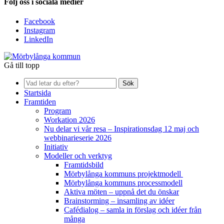
Följ oss i sociala medier
Facebook
Instagram
LinkedIn
Gå till topp
Sök
Startsida
Framtiden
Program
Workation 2026
Nu delar vi vår resa – Inspirationsdag 12 maj och
webbinarieserie 2026
Initiativ
Modeller och verktyg
Framtidsbild
Mörbylånga kommuns projektmodell
Mörbylånga kommuns processmodell
Aktiva möten – uppnå det du önskar
Brainstorming – insamling av idéer
Cafédialog – samla in förslag och idéer från
många