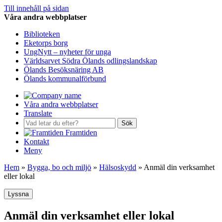
Till innehåll på sidan
Våra andra webbplatser
Biblioteken
Eketorps borg
UngNytt – nyheter för unga
Världsarvet Södra Ölands odlingslandskap
Ölands Besöksnäring AB
Ölands kommunalförbund
Våra andra webbplatser
Translate
Sök
Framtiden
Kontakt
Meny
Hem
»
Bygga, bo och miljö
»
Hälsoskydd
»
Anmäl din verksamhet
eller lokal
Lyssna
Anmäl din verksamhet eller lokal