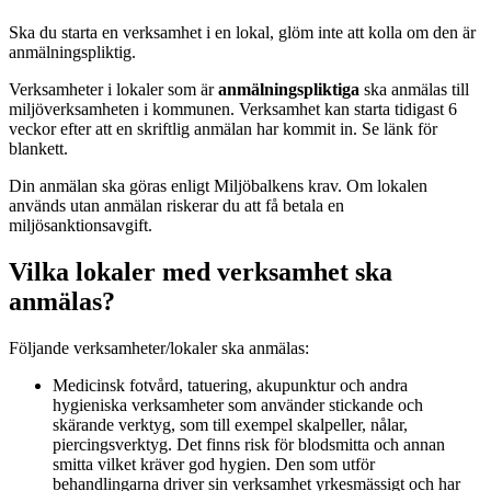
Ska du starta en verksamhet i en lokal, glöm inte att kolla om den är
anmälningspliktig.
Verksamheter i lokaler som är
anmälningspliktiga
ska anmälas till
miljöverksamheten i kommunen. Verksamhet kan starta tidigast 6
veckor efter att en skriftlig anmälan har kommit in. Se länk för
blankett.
Din anmälan ska göras enligt Miljöbalkens krav. Om lokalen
används utan anmälan riskerar du att få betala en
miljösanktionsavgift.
Vilka lokaler med verksamhet ska
anmälas?
Följande verksamheter/lokaler ska anmälas:
Medicinsk fotvård, tatuering, akupunktur och andra
hygieniska verksamheter som använder stickande och
skärande verktyg, som till exempel skalpeller, nålar,
piercingsverktyg. Det finns risk för blodsmitta och annan
smitta vilket kräver god hygien. Den som utför
behandlingarna driver sin verksamhet yrkesmässigt och har