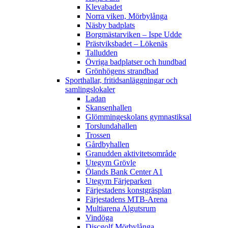
Klevabadet
Norra viken, Mörbylånga
Näsby badplats
Borgmästarviken – Ispe Udde
Prästviksbadet – Lökenäs
Talludden
Övriga badplatser och hundbad
Grönhögens strandbad
Sporthallar, fritidsanläggningar och
samlingslokaler
Ladan
Skansenhallen
Glömmingeskolans gymnastiksal
Torslundahallen
Trossen
Gårdbyhallen
Granudden aktivitetsområde
Utegym Grövle
Ölands Bank Center A1
Utegym Färjeparken
Färjestadens konstgräsplan
Färjestadens MTB-Arena
Multiarena Algutsrum
Vindöga
Discgolf Mörbylånga