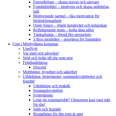
Energihöjare – skapa energi och närvaro
Framtidsbilder – motivera och skapa ambitiösa
mål
Motiverande samtal – öka motivation för
förändringsarbete
Open Space – frigör kreativitet och ledarskap
Reflekterande team – bolla dina idéer
Tänkarhattar – förstå fler perspektiv
3 Box-modellen – prioritera för framtiden
Ung i Mörbylånga kommun
UngNytt
Var med och påverka!
Stöd och hjälp till dig som ung
Fritidsgårdarna
Discord
Mobbning, trygghet och säkerhet
Utbildning, ferietjänster, sommarlovsbiljetter och
framtid
Utbildning och praktik
Sommarlovsbiljett
Ferietjänster
Letar du sommarjobb? Omsorgen kan vara nått
för dig!
Jobb och framtid
Bostadstips för dig som är ung