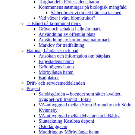
Torghandel i Färjestadens hamn
Kommunens satsningar på biologisk mångfald
Så bedömer vi om ett träd ska tas ned
Vad växer i våra blomkrukor?
Tillstånd på kommunal mark
Gräva och schakta i allmän mark
Användning av offentlig plats
Användning av kommunal naturmark
Marklov för trädfällning
Hamnar, båtplatser och bad
Ansökan och information om båtplats
Färjestadens hamn
Grönhögens hamn
Mörbylånga hamn
Badplatser
Drift- och servicemeddelanden
Projekt
Sandåsgården – boendet som sätter kvalitet,
trygghet och framtid i fokus
VA-utbyggnad mellan Stora Brunneby och Södra
Kvinneby
VA-utbyggnad mellan Mysinge och Bårby
Sluttäckning Kastlösa deponi
Österlånggatan
Muddring av Mörbylånga hamn