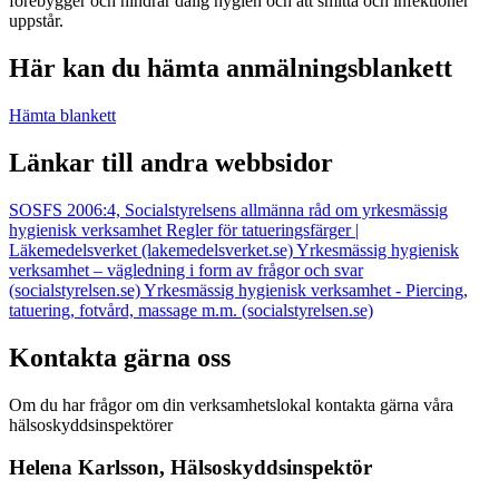
förebygger och hindrar dålig hygien och att smitta och infektioner
uppstår.
Här kan du hämta anmälningsblankett
Hämta blankett
Länkar till andra webbsidor
SOSFS 2006:4, Socialstyrelsens allmänna råd om yrkesmässig
hygienisk verksamhet
Regler för tatueringsfärger |
Läkemedelsverket (lakemedelsverket.se)
Yrkesmässig hygienisk
verksamhet – vägledning i form av frågor och svar
(socialstyrelsen.se)
Yrkesmässig hygienisk verksamhet - Piercing,
tatuering, fotvård, massage m.m. (socialstyrelsen.se)
Kontakta gärna oss
Om du har frågor om din verksamhetslokal kontakta gärna våra
hälsoskyddsinspektörer
Helena Karlsson, Hälsoskyddsinspektör