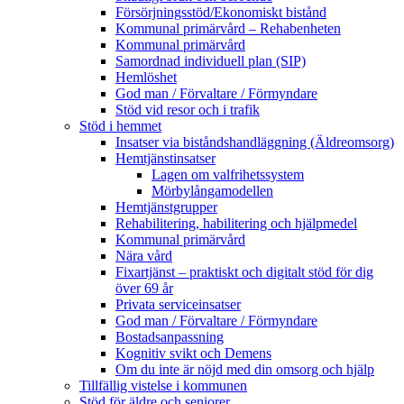
Försörjningsstöd/Ekonomiskt bistånd
Kommunal primärvård – Rehabenheten
Kommunal primärvård
Samordnad individuell plan (SIP)
Hemlöshet
God man / Förvaltare / Förmyndare
Stöd vid resor och i trafik
Stöd i hemmet
Insatser via biståndshandläggning (Äldreomsorg)
Hemtjänstinsatser
Lagen om valfrihetssystem
Mörbylångamodellen
Hemtjänstgrupper
Rehabilitering, habilitering och hjälpmedel
Kommunal primärvård
Nära vård
Fixartjänst – praktiskt och digitalt stöd för dig
över 69 år
Privata serviceinsatser
God man / Förvaltare / Förmyndare
Bostadsanpassning
Kognitiv svikt och Demens
Om du inte är nöjd med din omsorg och hjälp
Tillfällig vistelse i kommunen
Stöd för äldre och seniorer