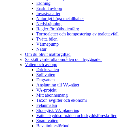
Eldning
Enskilt avlopp
Invasiva arter
Naturligt höga metallhalter
Nedskräpning
Regler för båtbottenfärg
Torrtoaletter och kompostering av toalettavfall
Tvätta bilen
Värmepump
Natur
Om du blivit matförgiftad
Särskilt värdefulla områden och byggnader
Vatten och avlopp
Dricksvatten
Spillvatten
Dagvatten
Anslutning till VA-nätet
VA-projekt
Mitt abonnemang
Taxor, avgifter och ekonomi
Felanmälan
Strategisk VA-planering
Vattenskyddsområden och skyddsföreskrifter
Spara vatten
Bevattningsförbud