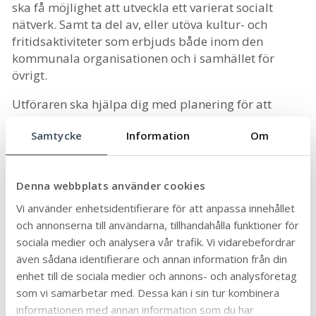
ska få möjlighet att utveckla ett varierat socialt
nätverk. Samt ta del av, eller utöva kultur- och
fritidsaktiviteter som erbjuds både inom den
kommunala organisationen och i samhället för
övrigt.
Utföraren ska hjälpa dig med planering för att
kunna ta del av kultur- och fritidsaktiviteter. Det är
Samtycke
Information
Om
verksamhetens ansvar att resurser fördelas på så
sätt att dina behov av kultur och fritid tillgodoses i
enlighet med uppdraget.
Denna webbplats använder cookies
Vem kan ansöka
Vi använder enhetsidentifierare för att anpassa innehållet
och annonserna till användarna, tillhandahålla funktioner för
Du som tillhör en av lagens personkretsar kan
sociala medier och analysera vår trafik. Vi vidarebefordrar
ansöka om bostad med särskild service för vuxna
även sådana identifierare och annan information från din
eller annan anpassad bostad för vuxna.
enhet till de sociala medier och annons- och analysföretag
som vi samarbetar med. Dessa kan i sin tur kombinera
Vad kostar insatsen?
informationen med annan information som du har