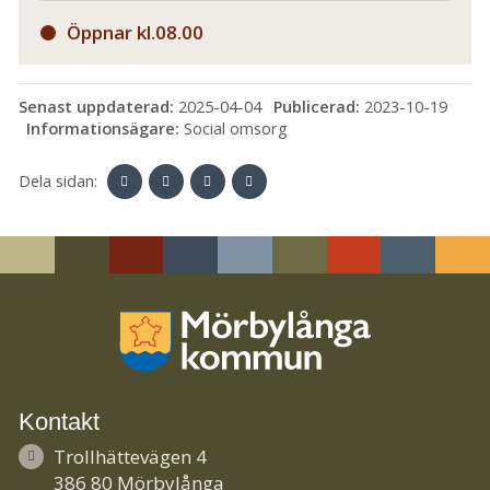
Öppnar kl.08.00
Senast uppdaterad:
2025-04-04
Publicerad:
2023-10-19
Informationsägare:
Social omsorg
Dela sidan:
Linke
Face
Twit
Skriv
dIn
book
ter
ut
Kontakt
Trollhättevägen 4
386 80 Mörbylånga