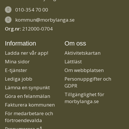
010-354 70 00
kommun@morbylanga.se
Org.nr:
212000-0704
Information
Om oss
Ladda ner vår app!
Aktivitetskartan
Mina sidor
Lättläst
E-tjänster
Om webbplatsen
Lediga jobb
Personuppgifter och
GDPR
Lämna en synpunkt
Tillgänglighet för
Göra en felanmälan
morbylanga.se
Fakturera kommunen
För medarbetare och
förtroendevalda
Prenumerera på