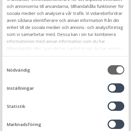
Överklagan skickas till:
och annonserna till användarna, tillhandahålla funktioner för
sociala medier och analysera vår trafik. Vi vidarebefordrar
Förvaltningsrätten i Växjö
även sådana identifierare och annan information från din
Box 42
enhet till de sociala medier och annons- och analysföretag
351 03 Växjö
som vi samarbetar med. Dessa kan i sin tur kombinera
informationen med annan information som du har
Fövaltningsbesvär
tillhandahållit eller som de har samlat in när du har använt
deras tjänster.
Om du inte är nöjd med ett myndighetsbeslut som
kommunen har fattat och som gäller dig, kan du
S
överklaga beslutet. När du får ett sådant beslut ska
Nödvändig
a
det finnas en besvärshänvisning med beslutet, det
m
vill säga uppgift om vart du ska vända dig för att
t
Inställningar
klaga på beslutet.
y
c
Överklaga beslut genom
k
Statistik
förvaltningsbesvär
e
s
Marknadsföring
Beslut som påverkar dig personligen, till exempel
v