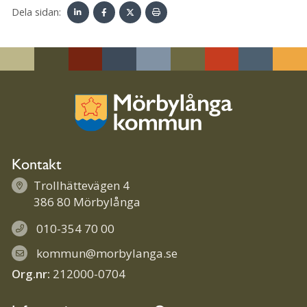
Dela sidan:
Linke
Face
Twit
Skriv
dIn
book
ter
ut
Kontakt
Trollhättevägen 4
386 80 Mörbylånga
010-354 70 00
kommun@morbylanga.se
Org.nr:
212000-0704