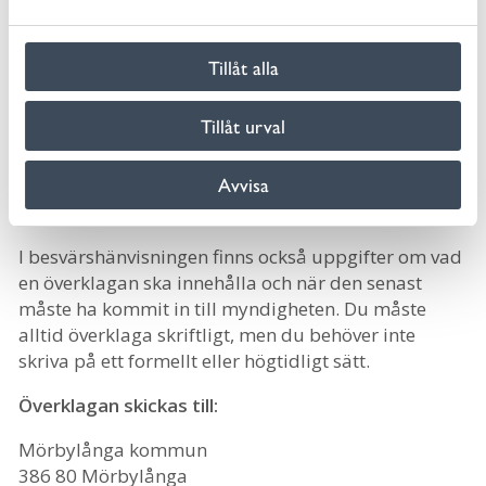
beslut om byggnadslov eller ekonomiskt bistånd,
a
kan överklagas genom förvaltningsbesvär.
l
Tillåt alla
Om du inte är nöjd med ett myndighetsbeslut som
kommunen har fattat och som gäller dig, kan du
Tillåt urval
överklaga beslutet. När du får ett sådant beslut ska
det finnas en besvärshänvisning med beslutet, det
Avvisa
vill säga uppgift om vart du ska vända dig för att
klaga på beslutet.
I besvärshänvisningen finns också uppgifter om vad
en överklagan ska innehålla och när den senast
måste ha kommit in till myndigheten. Du måste
alltid överklaga skriftligt, men du behöver inte
skriva på ett formellt eller högtidligt sätt.
Överklagan skickas till:
Mörbylånga kommun
386 80 Mörbylånga