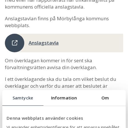
kommunens officiella anslagstavla.
Anslagstavlan finns på Mörbylånga kommuns
webbplats.
Anslagstavla
Om överklagan kommer in för sent ska
förvaltningsrätten avvisa din överklagan.
I ett överklagande ska du tala om vilket beslut du
överklagar och varför du anser att beslutet är
felaktigt. Ett överklagande måste vara skriftligt och
Samtycke
Information
Om
undertecknat av dig som överklagat. Du måste
också ange adress och andra kontaktuppgifter till
dig så att förvaltningsrätten kan komma i kontakt
Denna webbplats använder cookies
med dig.
Vi använder enhetsidentifierare för att anpassa innehållet