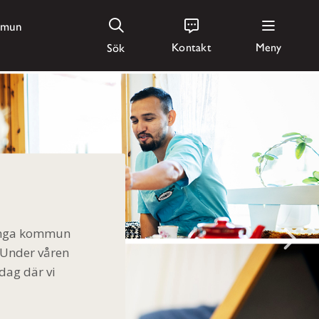
mmun
Kontakt
Meny
Sök
långa kommun
 Under våren
dag där vi