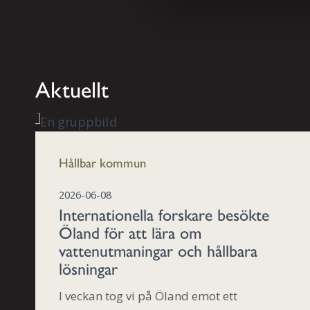
v
a
l
Aktuellt
Hållbar kommun
2026-06-08
Internationella forskare besökte
Öland för att lära om
vattenutmaningar och hållbara
lösningar
I veckan tog vi på Öland emot ett