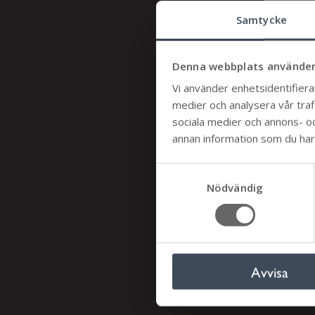
Samtycke
Denna webbplats använder
Vi använder enhetsidentifierar
medier och analysera vår trafi
sociala medier och annons- o
annan information som du har t
öve
till
S
Nödvändig
a
m
t
y
c
Avvisa
k
e
s