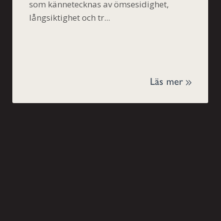
som kännetecknas av ömsesidighet,
långsiktighet och tr...
Läs mer