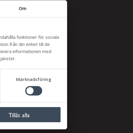
Om
dahålla funktioner för sociala
t
on från din enhet till de
mbinera informationen med
jänster.
fram
cker!
Marknadsföring
Tillåt alla