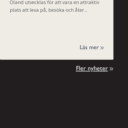
Öland utvecklas för att vara en attraktiv
plats att leva på, besöka och åter...
Läs mer
Fler nyheter