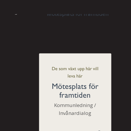
De som växt upp här vill
leva här
Mötesplats för
framtiden
Kommunledning /
Invånardialog