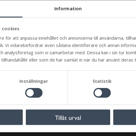
Information
 cookies
Framtiden
e för att anpassa innehållet och annonserna till användarna, tillhan
Översiktsplan 2045 – samrådet är öppe
k. Vi vidarebefordrar även sådana identifierare och annan informati
ch analysföretag som vi samarbetar med. Dessa kan i sin tur ko
Mörbylånga kommun har tagit fram ett förslag till en ny
illhandahållit eller som de har samlat in när du har använt deras t
rsiktsplan som visar hur vi vill använda mark och vatten 
 år 2045. Planen är inte färdig än – nu vill vi höra vad du ty
Inställningar
Statistik
Läs mer
Tillåt urval