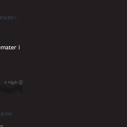
mater i
4. Pågår
rt