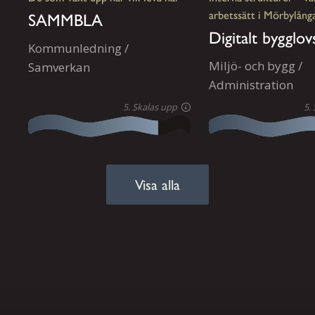
arbetssätt i Mörbylå
SAMMBLA
Digitalt bygglov
Kommunledning /
Miljö- och bygg /
Samverkan
Administration
5. Skalas upp
5.
Visa alla