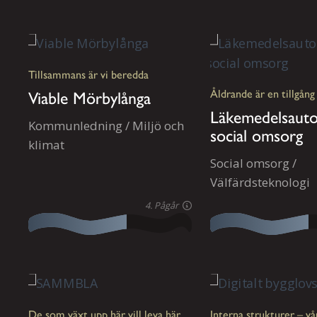
Tillsammans är vi beredda
Viable Mörbylånga
Åldrande är en tillgång
Läkemedelsauto
Kommunledning / Miljö och
social omsorg
klimat
Social omsorg /
Välfärdsteknologi
4. Pågår
De som växt upp här vill leva här
Interna strukturer – vå