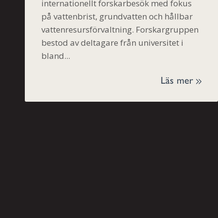
internationellt forskarbesök med fokus
på vattenbrist, grundvatten och hållbar
vattenresursförvaltning. Forskargruppen
bestod av deltagare från universitet i
bland...
Läs mer