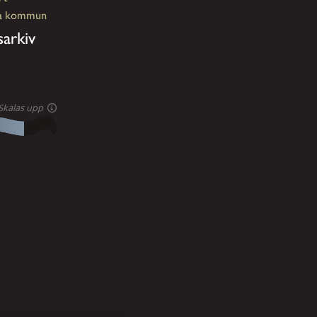
nga kommun
sarkiv
 Skalas upp