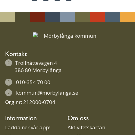
Linke
Face
Twit
Skriv
dIn
book
ter
ut
Kontakt
Trollhättevägen 4
386 80 Mörbylånga
010-354 70 00
kommun@morbylanga.se
Org.nr:
212000-0704
Information
Om oss
Ladda ner vår app!
Aktivitetskartan