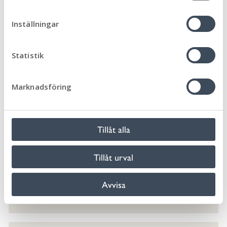
m
Adress: Fiskaregatan 4, 386 50 Mörbylånga
t
Inställningar
y
c
k
Statistik
e
s
Marknadsföring
v
a
l
Tillåt alla
Tillåt urval
Avvisa