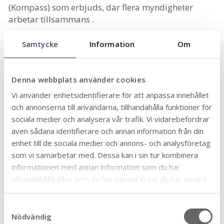
(Kompass) som erbjuds, där flera myndigheter
arbetar tillsammans .
Samtycke
Information
Om
Insatsen Kompass
Denna webbplats använder cookies
Kontakta oss
Vi använder enhetsidentifierare för att anpassa innehållet
Välkommen att kontakta oss och boka tid för
och annonserna till användarna, tillhandahålla funktioner för
ditt besök på Arbetslivscentrum i Mörbylånga.
sociala medier och analysera vår trafik. Vi vidarebefordrar
även sådana identifierare och annan information från din
Arbetslivscentrum (ALC)
enhet till de sociala medier och annons- och analysföretag
Arbetslivscentrum@morbylanga.se
som vi samarbetar med. Dessa kan i sin tur kombinera
Postadress:
Fiskaregatan 4, 386 50
informationen med annan information som du har
Mörbylånga
tillhandahållit eller som de har samlat in när du har använt
deras tjänster.
S
Här hittar du oss
Nödvändig
a