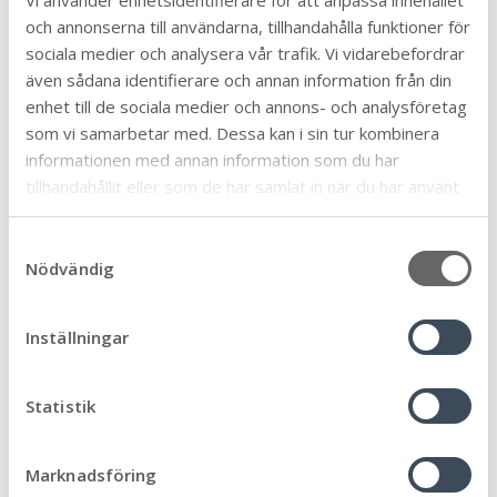
och annonserna till användarna, tillhandahålla funktioner för
Undersökning om betydande
sociala medier och analysera vår trafik. Vi vidarebefordrar
även sådana identifierare och annan information från din
miljöpåverkan
enhet till de sociala medier och annons- och analysföretag
som vi samarbetar med. Dessa kan i sin tur kombinera
Enligt framtagen undersökning om betydande
informationen med annan information som du har
miljöpåverkan, daterad den 19 september 2024 är
tillhandahållit eller som de har samlat in när du har använt
kommunens bedömning att planens genomförande
deras tjänster.
inte medför en betydande miljöpåverkan.
S
Planprocessen
Nödvändig
a
m
t
Inställningar
y
c
k
Statistik
Processen för detaljplan. Planen har fått laga kraft.
e
s
Läs mer om detaljplaneprocessen här
Marknadsföring
v