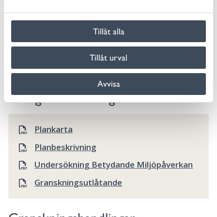
a
Laga kraft
l
Tillåt alla
Tillåt urval
F241
Avvisa
Antagandehandlingar
Plankarta
Planbeskrivning
Undersökning Betydande Miljöpåverkan
Granskningsutlåtande