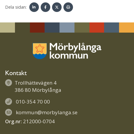
Dela sidan:
Linke
Face
Twit
Skriv
dIn
book
ter
ut
Kontakt
Trollhättevägen 4
386 80 Mörbylånga
010-354 70 00
kommun@morbylanga.se
Org.nr:
212000-0704