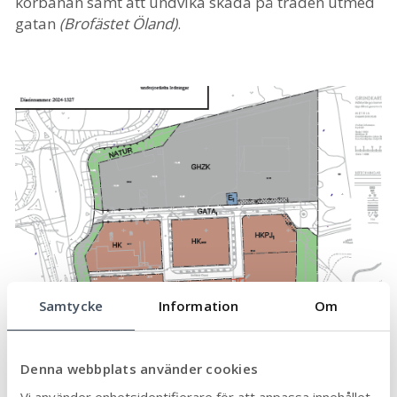
körbanan samt att undvika skada på träden utmed
gatan
(Brofästet Öland)
.
Samtycke
Information
Om
Denna webbplats använder cookies
Vi använder enhetsidentifierare för att anpassa innehållet