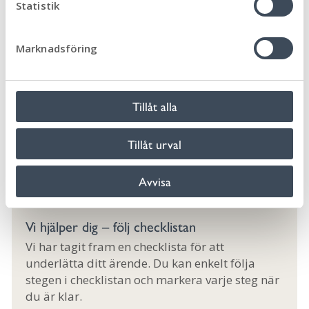
k
Statistik
byggnadsritningar som visar förslaget före och
e
efter rivning.
s
Marknadsföring
v
Vad kostar ett rivningslov?
a
I taxan nedan hittar du alla åtgärder och kan se vad
l
avgiften blir.
Tillåt alla
Tillåt urval
Plan- och bygglovtaxa
Avvisa
Vi hjälper dig – följ checklistan
Vi har tagit fram en checklista för att
underlätta ditt ärende. Du kan enkelt följa
stegen i checklistan och markera varje steg när
du är klar.