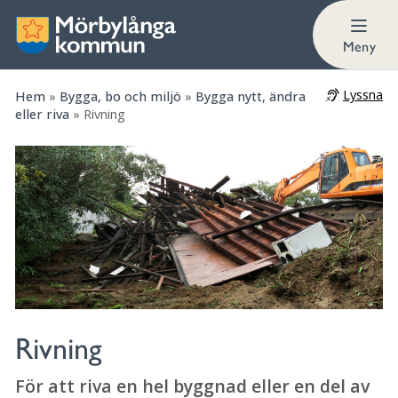
Allt du behöver veta om rivningslov
Meny
Lyssna
Hem
»
Bygga, bo och miljö
»
Bygga nytt, ändra
eller riva
»
Rivning
Rivning
För att riva en hel byggnad eller en del av