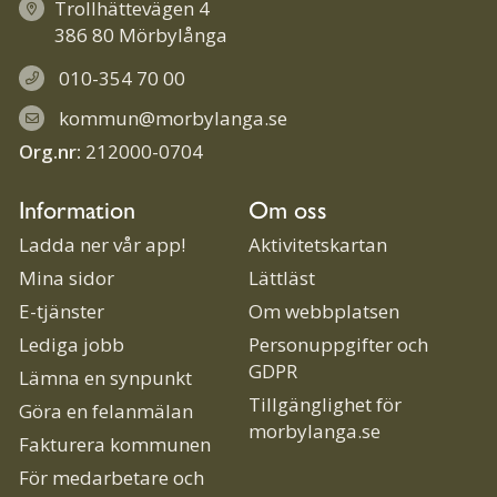
Trollhättevägen 4
386 80 Mörbylånga
010-354 70 00
kommun@morbylanga.se
Org.nr:
212000-0704
Information
Om oss
Ladda ner vår app!
Aktivitetskartan
Mina sidor
Lättläst
E-tjänster
Om webbplatsen
Lediga jobb
Personuppgifter och
GDPR
Lämna en synpunkt
Tillgänglighet för
Göra en felanmälan
morbylanga.se
Fakturera kommunen
För medarbetare och