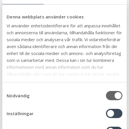
Dessa handlingar behöver du för din ansökan
Denna webbplats använder cookies
ansökan
Vi använder enhetsidentifierare för att anpassa innehållet
situationsplan
och annonserna till användarna, tillhandahålla funktioner för
äldre ritningar eller fotografier på byggnaden
sociala medier och analysera vår trafik. Vi vidarebefordrar
som ska rivas
även sådana identifierare och annan information från din
beskrivning av projektet
enhet till de sociala medier och annons- och analysföretag
förslag på kontrollplan
som vi samarbetar med. Dessa kan i sin tur kombinera
rivningsplan.
informationen med annan information som du har
tillhandahållit eller som de har samlat in när du har använt
Observera att fotograferade handlingar eller
deras tjänster.
ritningar på rutat- eller linjerat papper inte
S
accepteras.
Nödvändig
a
I vissa fall behöver du även följande handlinga
r
m
t
Inställningar
anmälan av kontrollansvarig (om det du vill göra
y
är mer omfattande).
c
om du ska riva en del av en byggnad behöver du