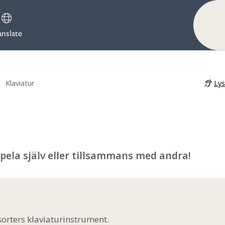
anslate
Ly
»
Klaviatur
spela själv eller tillsammans med andra!
sorters klaviaturinstrument
.