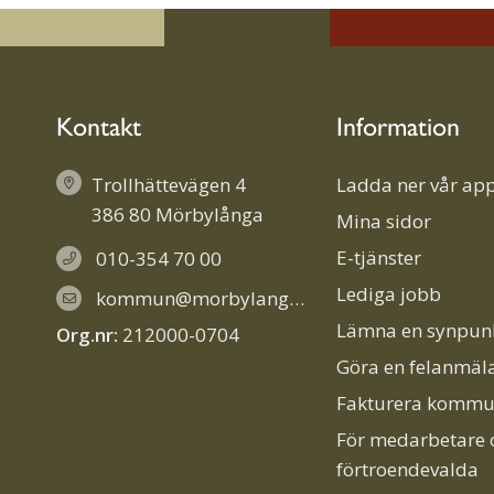
Kontakt
Information
Trollhättevägen 4
Ladda ner vår app
386 80 Mörbylånga
Mina sidor
E-tjänster
010-354 70 00
Lediga jobb
kommun@morbylanga.se
Lämna en synpun
Org.nr:
212000-0704
Göra en felanmäl
Fakturera komm
För medarbetare 
förtroendevalda