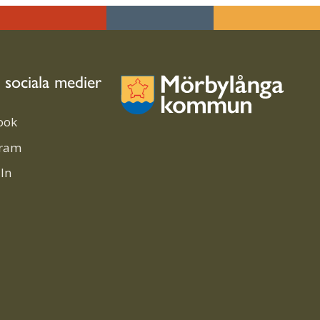
i sociala medier
ook
gram
In