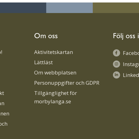
Om oss
Följ oss 
!
Aktivitetskartan
Faceb
Lättläst
Insta
Om webbplatsen
Linked
Personuppgifter och GDPR
kt
Tillgänglighet för
morbylanga.se
an
unen
och