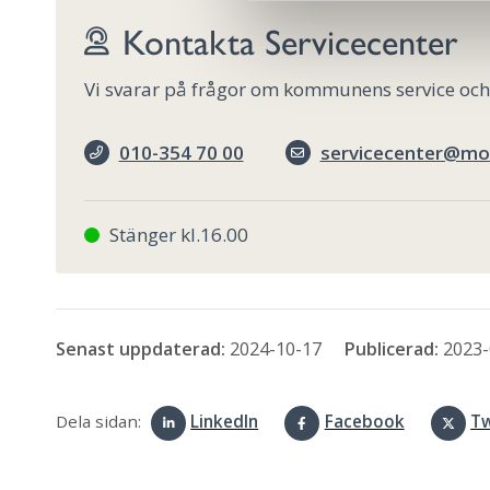
s
v
Kontakta Servicecenter
a
l
Vi svarar på frågor om kommunens service och ve
010-354 70 00
servicecenter@mo
Stänger kl.16.00
Senast uppdaterad:
2024-10-17
Publicerad:
2023-
Dela sidan:
LinkedIn
Facebook
Tw