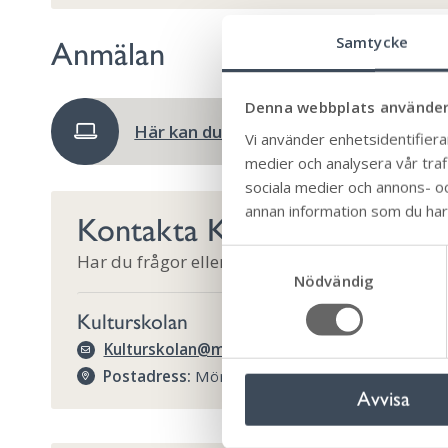
Samtycke
Anmälan
Denna webbplats använder
Här kan du anmäla dig till kulturskola
Vi använder enhetsidentifierar
medier och analysera vår trafi
sociala medier och annons- o
annan information som du har t
Kontakta Kulturskolan
S
Har du frågor eller funderingar är det bara att h
Nödvändig
a
m
Kulturskolan
t
Kulturskolan@morbylanga.se
y
Postadress:
Mörbylånga kommun 386 80 Mörb
c
Avvisa
k
e