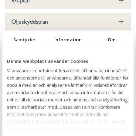
VA-plan
Oljeskyddsplan
Samtycke
Information
Om
Kulturmiljöinventering Mörbylånga
samhälle
Denna webbplats använder cookies
Grönstrukturplan Färjestaden
Vi använder enhetsidentifierare för att anpassa innehållet
och annonserna till användarna, tillhandahålla funktioner för
sociala medier och analysera vår trafik. Vi vidarebefordrar
Fördjupad översiktsplan Stora Frö och
även sådana identifierare och annan information från din
Sandbergen
enhet till de sociala medier och annons- och analysföretag
som vi samarbetar med. Dessa kan i sin tur kombinera
informationen med annan information som du har
Sammanhållen bebyggelse
tillhandahållit eller som de har samlat in när du har använt
deras tjänster.