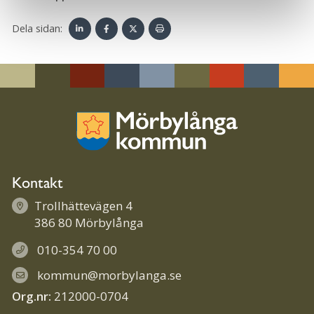
Dela sidan:
Linke
Face
Twit
Skriv
dIn
book
ter
ut
Kontakt
Trollhättevägen 4
386 80 Mörbylånga
010-354 70 00
kommun@morbylanga.se
Org.nr:
212000-0704