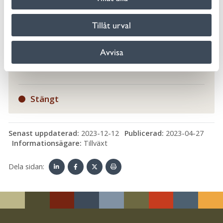
servicecenter.
Tillåt urval
010-354 70 00
servicecenter@morbylanga.se
Avvisa
Kontakta oss
Stängt
Senast uppdaterad:
2023-12-12
Publicerad:
2023-04-27
Informationsägare:
Tillväxt
Dela sidan:
Linke
Face
Twit
Skriv
dIn
book
ter
ut