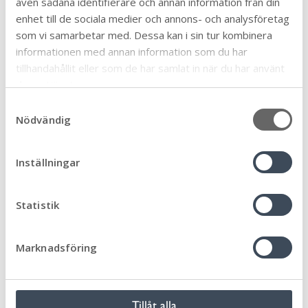
även sådana identifierare och annan information från din
enhet till de sociala medier och annons- och analysföretag
som vi samarbetar med. Dessa kan i sin tur kombinera
Stärk ditt företag - Använd energi
informationen med annan information som du har
smartare
tillhandahållit eller som de har samlat in när du har använt
deras tjänster.
S
Nödvändig
a
För mer information om
m
energihushållning och solceller
t
Inställningar
y
c
Så kan du leva mer klimatsmart
k
Statistik
e
s
Marknadsföring
Kontakta Servicecenter
v
a
Vi svarar på frågor om kommunens service och
l
verksamhet, ring eller skicka e-post till
Tillåt alla