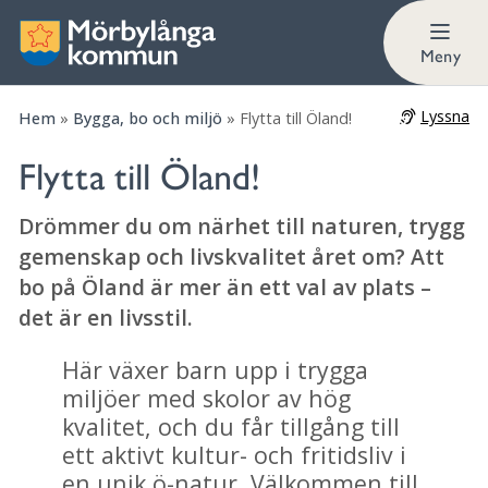
Vilka förskolor finns det?
Meny
Lyssna
Hem
»
Bygga, bo och miljö
»
Flytta till Öland!
Flytta till Öland!
Drömmer du om närhet till naturen, trygg
gemenskap och livskvalitet året om? Att
bo på Öland är mer än ett val av plats –
det är en livsstil.
Här växer barn upp i trygga
miljöer med skolor av hög
kvalitet, och du får tillgång till
ett aktivt kultur- och fritidsliv i
en unik ö-natur. Välkommen till