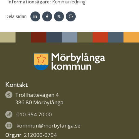
Informationsägare:
Kommunledning
Dela sidan:
Linke
Face
Twit
Skriv
dIn
book
ter
ut
Kontakt
Trollhättevägen 4
386 80 Mörbylånga
010-354 70 00
kommun@morbylanga.se
Org.nr:
212000-0704