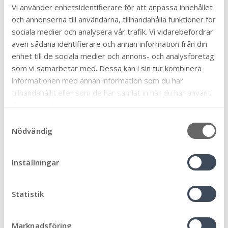
Vi använder enhetsidentifierare för att anpassa innehållet
och annonserna till användarna, tillhandahålla funktioner för
sociala medier och analysera vår trafik. Vi vidarebefordrar
även sådana identifierare och annan information från din
enhet till de sociala medier och annons- och analysföretag
som vi samarbetar med. Dessa kan i sin tur kombinera
informationen med annan information som du har
Upplev friluftslivet på södra Öland
tillhandahållit eller som de har samlat in när du har använt
deras tjänster.
Välkommen till vårt fantastiska friluftsliv i
världsarvet på Södra Öland!
S
Nödvändig
Mörbylånga kommun i Naturkartan
a
m
t
Inställningar
y
Välkommen till oss på södra delen av Öland!
c
k
Statistik
Mörbylånga kommun är en trygg plats att bo
e
på med utbildning av hög kvalitet och goda
s
möjligheter till pendling. I vår kommun är
Marknadsföring