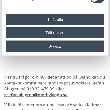
v
företagandet en livsstil. Kultur och fritid året
a
om i ett unikt landskap nära havet, naturen
l
och kulturen.
Tillåt alla
Läs mer om Mörbylånga kommun
Tillåt urval
Avvisa
Har du frågor om hur det är att bo på Öland kan du
kontakta kommunens landsbygdsutvecklare Stefan
Ahlgren på 010 35-479 99 eller
stefan.ahlgren@morbylanga.se
Vill du läsa mer om att bo, leva och verka i Kalmar