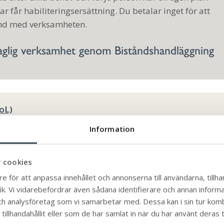
r får habiliteringsersättning. Du betalar inget för att
and med verksamheten.
glig verksamhet genom Biståndshandläggning
oL)
Information
t
 cookies
salen. Vi odlar en hel del i trädgården som vi använder i
e för att anpassa innehållet och annonserna till användarna, tillhan
k. Vi vidarebefordrar även sådana identifierare och annan informati
ch analysföretag som vi samarbetar med. Dessa kan i sin tur ko
illhandahållit eller som de har samlat in när du har använt deras t