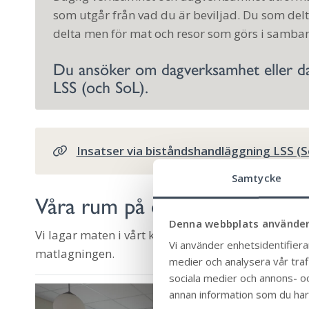
som utgår från vad du är beviljad. Du som delta
delta men för mat och resor som görs i samb
Du ansöker om dagverksamhet eller da
LSS (och SoL).
Insatser via biståndshandläggning LSS (S
Samtycke
Våra rum på daglig verksamhe
Denna webbplats använder
Vi lagar maten i vårt kök och äter gemensamt i mat
Vi använder enhetsidentifierar
matlagningen.
medier och analysera vår trafi
sociala medier och annons- o
annan information som du har t