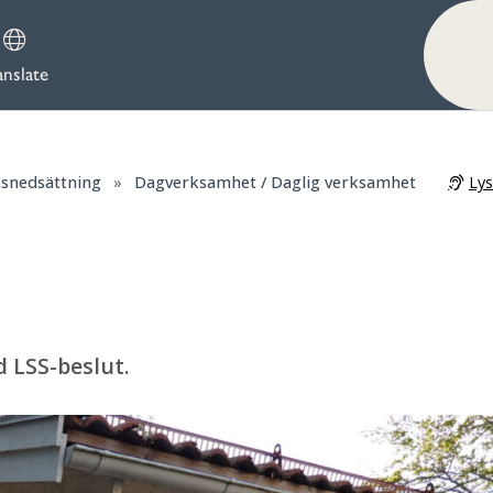
anslate
Ly
nsnedsättning
»
Dagverksamhet / Daglig verksamhet
 LSS-beslut.