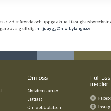
eskriv ditt ärende och uppge aktuell fastighetsbetecknin
re av sig till dig.
miljobygg@morbylanga.se
Om oss
Följ oss
medier
!
Aktivitetskartan
Faceb
Lättläst
Insta
Om webbplatsen