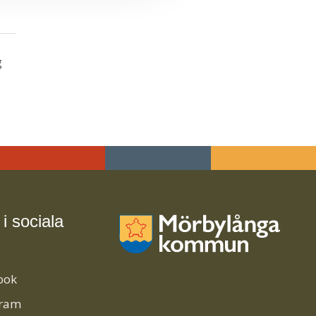
g
 i sociala
ook
gram