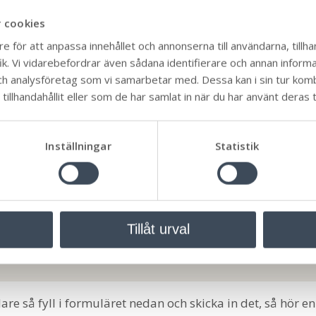
ett bebyggelseområde som är ett sådant särskilt värdeful
 cookies
aktär eller byggnadens yttre karaktärsdrag.
e för att anpassa innehållet och annonserna till användarna, tillhan
desbestämmelser, men om det inom fastigheten byggs me
k. Vi vidarebefordrar även sådana identifierare och annan informati
ch analysföretag som vi samarbetar med. Dessa kan i sin tur ko
 ska områdesbestämmelse följas.
illhandahållit eller som de har samlat in när du har använt deras t
ation.
Inställningar
Statistik
Tillåt urval
re så fyll i formuläret nedan och skicka in det, så hör en