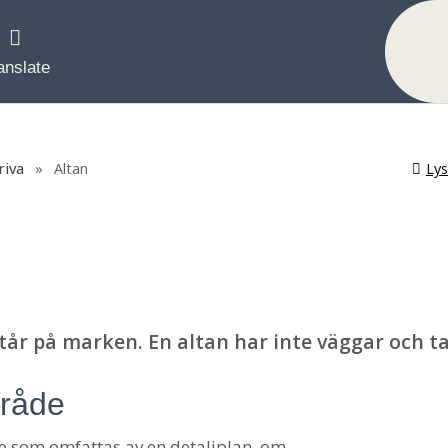
anslate
Ly
riva
»
Altan
tår på marken. En altan har inte väggar och ta
mråde
de som omfattas av en detaljplan, om