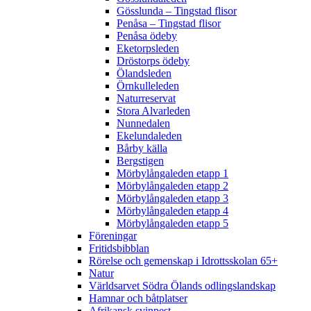
Gösslunda – Tingstad flisor
Penåsa – Tingstad flisor
Penåsa ödeby
Eketorpsleden
Dröstorps ödeby
Ölandsleden
Örnkulleleden
Naturreservat
Stora Alvarleden
Nunnedalen
Ekelundaleden
Bårby källa
Bergstigen
Mörbylångaleden etapp 1
Mörbylångaleden etapp 2
Mörbylångaleden etapp 3
Mörbylångaleden etapp 4
Mörbylångaleden etapp 5
Föreningar
Fritidsbibblan
Rörelse och gemenskap i Idrottsskolan 65+
Natur
Världsarvet Södra Ölands odlingslandskap
Hamnar och båtplatser
Afrikansk svinpest