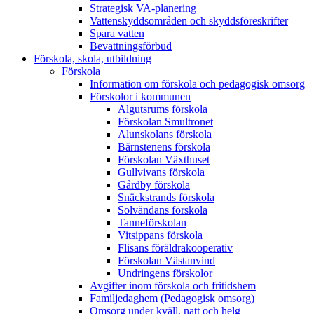
Strategisk VA-planering
Vattenskyddsområden och skyddsföreskrifter
Spara vatten
Bevattningsförbud
Förskola, skola, utbildning
Förskola
Information om förskola och pedagogisk omsorg
Förskolor i kommunen
Algutsrums förskola
Förskolan Smultronet
Alunskolans förskola
Bärnstenens förskola
Förskolan Växthuset
Gullvivans förskola
Gårdby förskola
Snäckstrands förskola
Solvändans förskola
Tanneförskolan
Vitsippans förskola
Flisans föräldrakooperativ
Förskolan Västanvind
Undringens förskolor
Avgifter inom förskola och fritidshem
Familjedaghem (Pedagogisk omsorg)
Omsorg under kväll, natt och helg