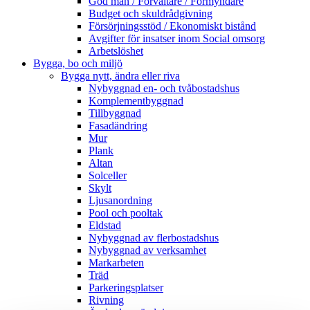
God man / Förvaltare / Förmyndare
Budget och skuldrådgivning
Försörjningsstöd / Ekonomiskt bistånd
Avgifter för insatser inom Social omsorg
Arbetslöshet
Bygga, bo och miljö
Bygga nytt, ändra eller riva
Nybyggnad en- och tvåbostadshus
Komplementbyggnad
Tillbyggnad
Fasadändring
Mur
Plank
Altan
Solceller
Skylt
Ljusanordning
Pool och pooltak
Eldstad
Nybyggnad av flerbostadshus
Nybyggnad av verksamhet
Markarbeten
Träd
Parkeringsplatser
Rivning