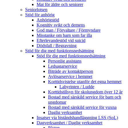
Mat för äldre och seniorer
Seniorlotsen
Stöd för anhörig
Anhörigstöd
Kognitiv svikt och demens
God man / Förvaltare / Förmyndare
Misstanke om barn som far illa
Efterlevandestöd vid suicid
Dödsfall / Begravning
Stöd för dig med funktionsnedsättning
Stöd för dig med funktionsnedsättning
Personlig assistans
Ledsagarservice
Biträde av kontaktperson
Avlösarservice i hemmet
Korttidsvistelse utanför det egna hemmet
Labyrinten / Ludde
Korttidstillsyn för skolungdom över 12 år
Bostad med särskild service för barn och
ungdomar
Bostad med särskild service för vuxna
Daglig verksamhet
Insatser via biståndshandläggning LSS (SoL)
Dagverksamhet / Daglig verksamhet
Påsten