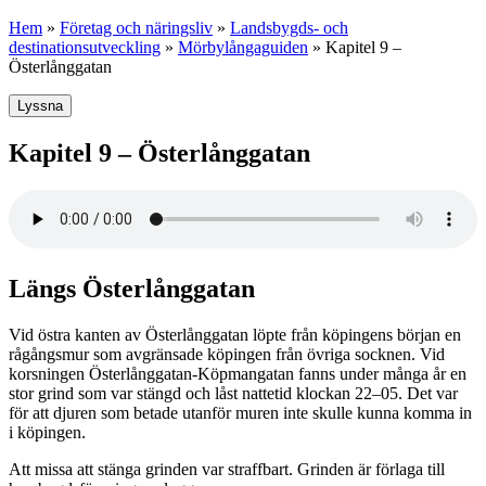
Hem
»
Företag och näringsliv
»
Landsbygds- och
destinationsutveckling
»
Mörbylångaguiden
»
Kapitel 9 –
Österlånggatan
Lyssna
Kapitel 9 – Österlånggatan
Längs Österlånggatan
Vid östra kanten av Österlånggatan löpte från köpingens början en
rågångsmur som avgränsade köpingen från övriga socknen. Vid
korsningen Österlånggatan-Köpmangatan fanns under många år en
stor grind som var stängd och låst nattetid klockan 22–05. Det var
för att djuren som betade utanför muren inte skulle kunna komma in
i köpingen.
Att missa att stänga grinden var straffbart. Grinden är förlaga till