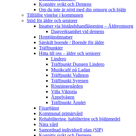
Kognitiv svikt och Demens
Om du inte är nöjd med din omsorg och hjälp
Tillfällig vistelse i kommunen
Stöd för äldre och seniorer
Insatser via biståndshandläggning – Äldreomsorg
Dagverksamhet vid demens
Hemtjänstinsatser
Särskilt boende / Boende för äldre
Träffpunkter
Hitta till oss – äldre och seniorer
Lindero
Träffpunkt Dungen Lindero
Musikcafé på Ladan
Träffpunkt Vallmon
Träffpunkt Syrenen
Rönningegården
Villa Viktoria
Äppelvägen
Träffpunkt Äpplet
Fixartjänst
Kommunal primärvård
Rehabilitering, habilitering och hjälpmedel
Nära vård
Samordnad individuell plan (SIP)
Kognitiv svikt och Demens