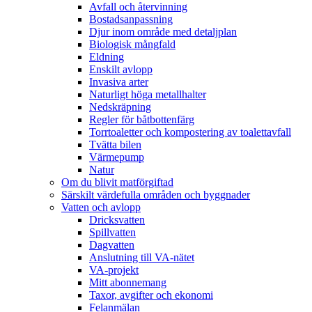
Avfall och återvinning
Bostadsanpassning
Djur inom område med detaljplan
Biologisk mångfald
Eldning
Enskilt avlopp
Invasiva arter
Naturligt höga metallhalter
Nedskräpning
Regler för båtbottenfärg
Torrtoaletter och kompostering av toalettavfall
Tvätta bilen
Värmepump
Natur
Om du blivit matförgiftad
Särskilt värdefulla områden och byggnader
Vatten och avlopp
Dricksvatten
Spillvatten
Dagvatten
Anslutning till VA-nätet
VA-projekt
Mitt abonnemang
Taxor, avgifter och ekonomi
Felanmälan