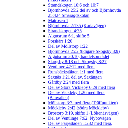
Strandskogen 10:6 och 10:7
Björnhovda 25:2 del av och Björnhovda
25:424 Smaragdskolan
Matrosen 1
Björnhovda 2:135 (Karlavägen)
Strandskogen 4:35
Algutsrum 6:1, skifte 5
Porskärr 1:20
Del av Möllstorp 1:22
Björnhovda 25:2 (tidigare Skogsby 3:9)
Algutsrum 20:10, handelsområdet
Skogsby 8:18 och Skogsby 8:27
Ventlinge 42:12 med flera
Runsbäckstäkten 1:1 med flera
Saxnäs 1:21 del av, Saxängen
Gårdby 2:24 med flera
Del av Stora Vickleby 6:29 med flera
Del av Vickleby 1:26 med flera
(Banvallen)
Möllstorp 3:7 med flera (Träffpunkten)
Möckleby 2:42 (södra Möckleby)
Brostorp 3:19, skifte 1 (Lökenäsvägen)
Del av Ventlinge 7:62, Nybovägen
Del av Färjestaden 1:232 med flera,