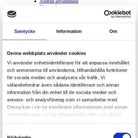
Ändrad användning
Säsongslov
Tidsbegränsat bygglov
Transformatorstation
Förhandsbesked
Installation eller ändring av hiss
Samtycke
Information
Om
Installation eller ändring av ventilation
Uteservering
Vatten och avlopp – installation eller väsentlig
ändring av en anläggning
Denna webbplats använder cookies
Ändring av bärande konstruktion
Strandskydd
Vi använder enhetsidentifierare för att anpassa innehållet
Olovligt byggande och tillsyn
och annonserna till användarna, tillhandahålla funktioner
Ovårdade tomter och byggnader
för sociala medier och analysera vår trafik. Vi
Skapa kontrollplan
Vad är en kontrollplan?
vidarebefordrar även sådana identifierare och annan
Frivilligt bygglov
information från din enhet till de sociala medier och
Bygglovsprocessen
annons- och analysföretag som vi samarbetar med.
Flytta till Öland!
Förenklad delgivning
Dessa kan i sin tur kombinera informationen med annan
Hållbar kommun
information som du har tillhandahållit eller som de har
Hälsoskydd
samlat in när du har använt deras tjänster.
Allmänna råd vid algblomning
Anmäl din verksamhet eller lokal
Samtyckesval
Badvatten
Nödvändig