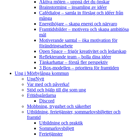
Aktiva möten – uppnå det du önskar
Brainstorming – insamling av idéer
Cafédialog – samla in förslag och idéer från
många
Energihöjare – skapa energi och närvaro
Framtidsbilder – motivera och skapa ambitiösa
mål
Motiverande samtal – öka motivation för
förändringsarbete
Open Space – frigör kreativitet och ledarskap
Reflekterande team – bolla dina idéer
Tänkarhattar – förstå fler perspektiv
3 Box-modellen – prioritera för framtiden
Ung i Mörbylånga kommun
UngNytt
Var med och påverka!
Stöd och hjälp till dig som ung
Fritidsgårdarna
Discord
Mobbning, trygghet och säkerhet
Utbildning, ferietjänster, sommarlovsbiljetter och
framtid
Utbildning och praktik
Sommarlovsbiljett
Ferietjänster