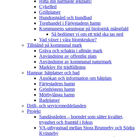
Hitta din närmaste lekplats!
Cykelled
Grillplatser
Hundrastgård och hundbad
Torghandel i Färjestadens hamn
Kommunens satsningar på biologisk mångfald
Så bedömer vi om ett träd ska tas ned
Vad växer i våra blomkrukor?
Tillstånd på kommunal mark
Gräva och schakta i allmän mark
Användning av offentlig plats
Användning av kommunal naturmark
Marklov för trädfällning
Hamnar, båtplatser och bad
Ansökan och information om båtplats
Färjestadens hamn
Grönhögens hamn
Mörbylånga hamn
Badplatser
Drift- och servicemeddelanden
Projekt
Sandåsgården – boendet som sätter kvalitet,
trygghet och framtid i fokus
VA-utbyggnad mellan Stora Brunneby och Södra
Kvinneby