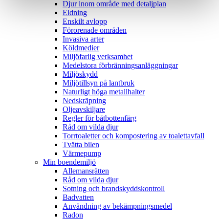
Djur inom område med detaljplan
Eldning
Enskilt avlopp
Förorenade områden
Invasiva arter
Köldmedier
Miljöfarlig verksamhet
Medelstora förbränningsanläggningar
Miljöskydd
Miljötillsyn på lantbruk
Naturligt höga metallhalter
Nedskräpning
Oljeavskiljare
Regler för båtbottenfärg
Råd om vilda djur
Torrtoaletter och kompostering av toalettavfall
Tvätta bilen
Värmepump
Min boendemiljö
Allemansrätten
Råd om vilda djur
Sotning och brandskyddskontroll
Badvatten
Användning av bekämpningsmedel
Radon