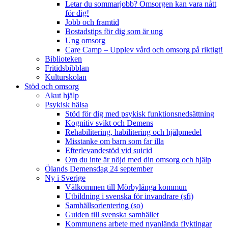
Letar du sommarjobb? Omsorgen kan vara nått
för dig!
Jobb och framtid
Bostadstips för dig som är ung
Ung omsorg
Care Camp – Upplev vård och omsorg på riktigt!
Biblioteken
Fritidsbibblan
Kulturskolan
Stöd och omsorg
Akut hjälp
Psykisk hälsa
Stöd för dig med psykisk funktionsnedsättning
Kognitiv svikt och Demens
Rehabilitering, habilitering och hjälpmedel
Misstanke om barn som far illa
Efterlevandestöd vid suicid
Om du inte är nöjd med din omsorg och hjälp
Ölands Demensdag 24 september
Ny i Sverige
Välkommen till Mörbylånga kommun
Utbildning i svenska för invandrare (sfi)
Samhällsorientering (so)
Guiden till svenska samhället
Kommunens arbete med nyanlända flyktingar