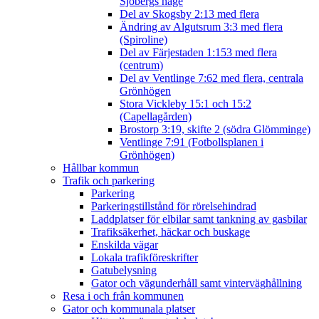
Sjöbergs hage
Del av Skogsby 2:13 med flera
Ändring av Algutsrum 3:3 med flera
(Spiroline)
Del av Färjestaden 1:153 med flera
(centrum)
Del av Ventlinge 7:62 med flera, centrala
Grönhögen
Stora Vickleby 15:1 och 15:2
(Capellagården)
Brostorp 3:19, skifte 2 (södra Glömminge)
Ventlinge 7:91 (Fotbollsplanen i
Grönhögen)
Hållbar kommun
Trafik och parkering
Parkering
Parkeringstillstånd för rörelsehindrad
Laddplatser för elbilar samt tankning av gasbilar
Trafiksäkerhet, häckar och buskage
Enskilda vägar
Lokala trafikföreskrifter
Gatubelysning
Gator och vägunderhåll samt vinterväghållning
Resa i och från kommunen
Gator och kommunala platser