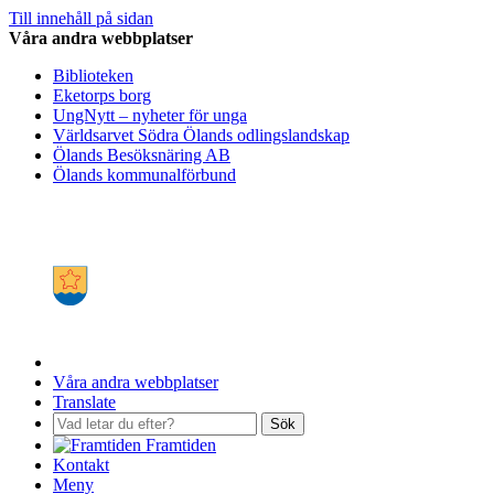
Till innehåll på sidan
Våra andra webbplatser
Biblioteken
Eketorps borg
UngNytt – nyheter för unga
Världsarvet Södra Ölands odlingslandskap
Ölands Besöksnäring AB
Ölands kommunalförbund
Våra andra webbplatser
Translate
Sök
Framtiden
Kontakt
Meny