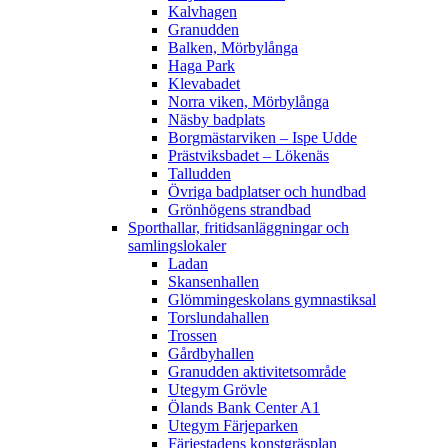
Kalvhagen
Granudden
Balken, Mörbylånga
Haga Park
Klevabadet
Norra viken, Mörbylånga
Näsby badplats
Borgmästarviken – Ispe Udde
Prästviksbadet – Lökenäs
Talludden
Övriga badplatser och hundbad
Grönhögens strandbad
Sporthallar, fritidsanläggningar och
samlingslokaler
Ladan
Skansenhallen
Glömmingeskolans gymnastiksal
Torslundahallen
Trossen
Gårdbyhallen
Granudden aktivitetsområde
Utegym Grövle
Ölands Bank Center A1
Utegym Färjeparken
Färjestadens konstgräsplan