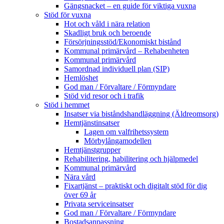
Gängsnacket – en guide för viktiga vuxna
Stöd för vuxna
Hot och våld i nära relation
Skadligt bruk och beroende
Försörjningsstöd/Ekonomiskt bistånd
Kommunal primärvård – Rehabenheten
Kommunal primärvård
Samordnad individuell plan (SIP)
Hemlöshet
God man / Förvaltare / Förmyndare
Stöd vid resor och i trafik
Stöd i hemmet
Insatser via biståndshandläggning (Äldreomsorg)
Hemtjänstinsatser
Lagen om valfrihetssystem
Mörbylångamodellen
Hemtjänstgrupper
Rehabilitering, habilitering och hjälpmedel
Kommunal primärvård
Nära vård
Fixartjänst – praktiskt och digitalt stöd för dig
över 69 år
Privata serviceinsatser
God man / Förvaltare / Förmyndare
Bostadsanpassning