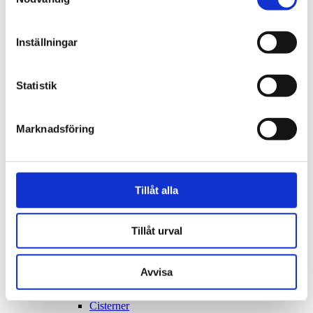
Buller
Hälsoskydd
Legionella
Radon
Inställningar
Regelbundna vattentester för tryggt dricksvatten
Kartor och mättjänster
Krav för laddning av elfordon
Statistik
Kungörelse av bygglov
Livsmedel
Starta och driva livsmedelsverksamhet
Marknadsföring
Tillstånd för livsmedelslokal
Checklista för att starta livsmedelsverksamhet
Registrering av livsmedelsanläggning
Egenkontroll för livsmedelsverksamhet
Livsmedelslokaler
Tillåt alla
Egen brunn
Verksamheter med egen brunn
Så undviker du att bli magsjuk
Miljöskydd
Tillåt urval
Avfall från företag
Avfall och återvinning
Begrava sin häst
Avvisa
Bekämpningsmedel
Beslut om betydande miljöpåverkan
Cisterner