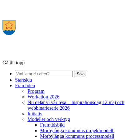
Gå till topp
Sök
Startsida
Framtiden
Program
Workation 2026
Nu delar vi vår resa – Inspirationsdag 12 maj och
webbinarieserie 2026
Initiativ
Modeller och verktyg
Framtidsbild
Mörbylånga kommuns projektmodell
Mörbylånga kommuns processmodell