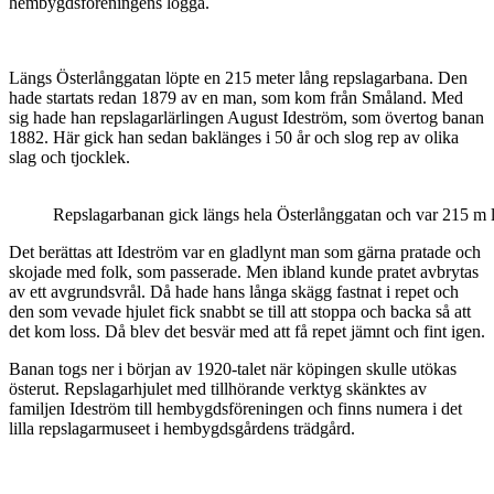
hembygdsföreningens logga.
Längs Österlånggatan löpte en 215 meter lång repslagarbana. Den
hade startats redan 1879 av en man, som kom från Småland. Med
sig hade han repslagarlärlingen August Ideström, som övertog banan
1882. Här gick han sedan baklänges i 50 år och slog rep av olika
slag och tjocklek.
Repslagarbanan gick längs hela Österlånggatan och var 215 m 
Det berättas att Ideström var en gladlynt man som gärna pratade och
skojade med folk, som passerade. Men ibland kunde pratet avbrytas
av ett avgrundsvrål. Då hade hans långa skägg fastnat i repet och
den som vevade hjulet fick snabbt se till att stoppa och backa så att
det kom loss. Då blev det besvär med att få repet jämnt och fint igen.
Banan togs ner i början av 1920-talet när köpingen skulle utökas
österut. Repslagarhjulet med tillhörande verktyg skänktes av
familjen Ideström till hembygdsföreningen och finns numera i det
lilla repslagarmuseet i hembygdsgårdens trädgård.