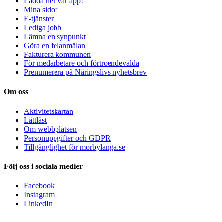
Ladda ner vår app!
Mina sidor
E-tjänster
Lediga jobb
Lämna en synpunkt
Göra en felanmälan
Fakturera kommunen
För medarbetare och förtroendevalda
Prenumerera på Näringslivs nyhetsbrev
Om oss
Aktivitetskartan
Lättläst
Om webbplatsen
Personuppgifter och GDPR
Tillgänglighet för morbylanga.se
Följ oss i sociala medier
Facebook
Instagram
LinkedIn