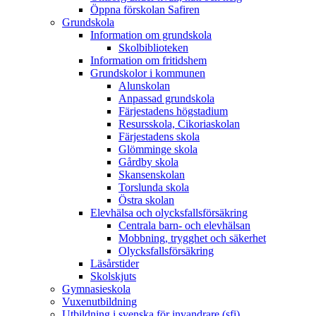
Öppna förskolan Safiren
Grundskola
Information om grundskola
Skolbiblioteken
Information om fritidshem
Grundskolor i kommunen
Alunskolan
Anpassad grundskola
Färjestadens högstadium
Resursskola, Cikoriaskolan
Färjestadens skola
Glömminge skola
Gårdby skola
Skansenskolan
Torslunda skola
Östra skolan
Elevhälsa och olycksfallsförsäkring
Centrala barn- och elevhälsan
Mobbning, trygghet och säkerhet
Olycksfallsförsäkring
Läsårstider
Skolskjuts
Gymnasieskola
Vuxenutbildning
Utbildning i svenska för invandrare (sfi)