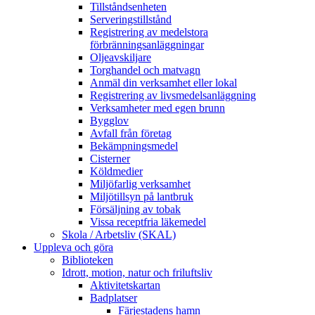
Tillståndsenheten
Serveringstillstånd
Registrering av medelstora
förbränningsanläggningar
Oljeavskiljare
Torghandel och matvagn
Anmäl din verksamhet eller lokal
Registrering av livsmedelsanläggning
Verksamheter med egen brunn
Bygglov
Avfall från företag
Bekämpningsmedel
Cisterner
Köldmedier
Miljöfarlig verksamhet
Miljötillsyn på lantbruk
Försäljning av tobak
Vissa receptfria läkemedel
Skola / Arbetsliv (SKAL)
Uppleva och göra
Biblioteken
Idrott, motion, natur och friluftsliv
Aktivitetskartan
Badplatser
Färjestadens hamn