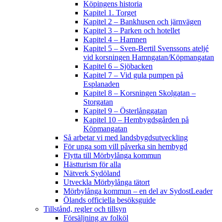
Köpingens historia
Kapitel 1. Torget
Kapitel 2 – Bankhusen och järnvägen
Kapitel 3 – Parken och hotellet
Kapitel 4 – Hamnen
Kapitel 5 – Sven-Bertil Svenssons ateljé
vid korsningen Hamngatan/Köpmangatan
Kapitel 6 – Sjöbacken
Kapitel 7 – Vid gula pumpen på
Esplanaden
Kapitel 8 – Korsningen Skolgatan –
Storgatan
Kapitel 9 – Österlånggatan
Kapitel 10 – Hembygdsgården på
Köpmangatan
Så arbetar vi med landsbygdsutveckling
För unga som vill påverka sin hembygd
Flytta till Mörbylånga kommun
Hästturism för alla
Nätverk Sydöland
Utveckla Mörbylånga tätort
Mörbylånga kommun – en del av SydostLeader
Ölands officiella besöksguide
Tillstånd, regler och tillsyn
Försäljning av folköl