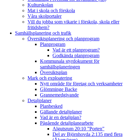
Kulturskolan
Mat i skola och förskola
Våra skolportaler
Vill du jobba som vikarie i förskola, skola eller
fritidshem?
Samhällsplanering och trafik
Översiktsplanering och planprogram
Planprogram
Vad är ett planprogram?
Godkända planprogram
Kommunala styrdokument för
samhällsplaneringen
Översiktsplan
Mark och exploatering
Nytt område för företag och verksamheter
Glömminge Backe
Grannemedgivande
Detaljplaner
Planbesked
Gällande detaljplaner
Vad är en detaljplan?
Pågående detaljplanearbete
Algutsrum 20:10 ”Porten”
Del av Björnhovda 2:135 med flera
(Åkervägen)