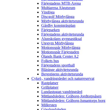
Färjestadens MTB-Arena
Multiarena Algutsrum
Vindöga
Discgolf Mörbylånga
Mörbylånga aktivitetsrunda
Gårdby konstgräsplan
Färjeparken
Färjestadens aktivitetsrunda
Alunskolans gymnastiksal
Utegym Mörbylånga
Motionsspår Mörbylånga
Motionsspår Färjestaden
Ölands Bank Center A2
Folkets hus
Färjestadens sporthall
Bläsinge aktivitetsrunda
Bergstigens aktivitetsrunda
Cykel-, vandringsleder och naturreservat
Rastplatser
Grillplatser
Lundastugan vandringsled
Mittlandsleden: Gråborg-Jordtorpsåsen
Mittlandsleden: Gråborg-Ismantorps borg
Millersten
Gösslundaleden