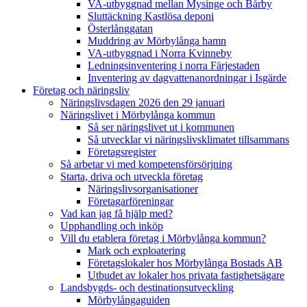
VA-utbyggnad mellan Mysinge och Bårby
Sluttäckning Kastlösa deponi
Österlånggatan
Muddring av Mörbylånga hamn
VA-utbyggnad i Norra Kvinneby
Ledningsinventering i norra Färjestaden
Inventering av dagvattenanordningar i Isgärde
Företag och näringsliv
Näringslivsdagen 2026 den 29 januari
Näringslivet i Mörbylånga kommun
Så ser näringslivet ut i kommunen
Så utvecklar vi näringslivsklimatet tillsammans
Företagsregister
Så arbetar vi med kompetensförsörjning
Starta, driva och utveckla företag
Näringslivsorganisationer
Företagarföreningar
Vad kan jag få hjälp med?
Upphandling och inköp
Vill du etablera företag i Mörbylånga kommun?
Mark och exploatering
Företagslokaler hos Mörbylånga Bostads AB
Utbudet av lokaler hos privata fastighetsägare
Landsbygds- och destinationsutveckling
Mörbylångaguiden