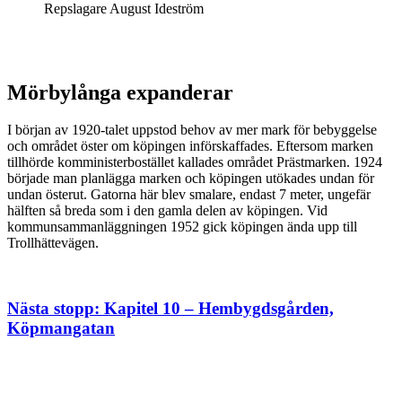
Repslagare August Ideström
Mörbylånga expanderar
I början av 1920-talet uppstod behov av mer mark för bebyggelse
och området öster om köpingen införskaffades. Eftersom marken
tillhörde komministerbostället kallades området Prästmarken. 1924
började man planlägga marken och köpingen utökades undan för
undan österut. Gatorna här blev smalare, endast 7 meter, ungefär
hälften så breda som i den gamla delen av köpingen. Vid
kommunsammanläggningen 1952 gick köpingen ända upp till
Trollhättevägen.
Nästa stopp: Kapitel 10 – Hembygdsgården,
Köpmangatan