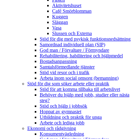
Aktivitetshuset
Café Smörblomman
Kuggen
Släggan
Vasa
Slussen och Externa
Stöd för dig med psykisk funktionsnedsättning
Samordnad individuell plan (SIP)
God man / Förvaltare / Förmyndare
Rehabilitering, habilitering och hjälpmedel
Bostadsanpassning
Samtalsförmedlande tjänster
Stöd vid resor och i trafik
Arbeta inom social omsorg (bemanning)
Stöd för dig som söker arbete eller praktik
Stöd för att komma tillbaka till arbetslivet
Behöver du hjälp med jobb, studier eller nästa
steg?
Stöd och hjälp i jobbsök
Hoppat av gymnasiet
Utbildning och praktik för unga
Arbete och lediga jobb
Ekonomi och rådgivning
Konsumentvägledning