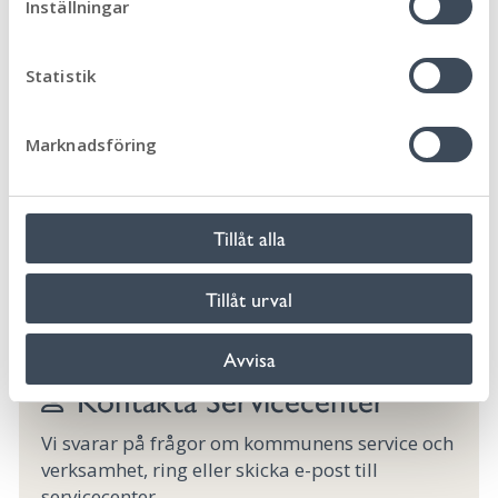
utser begravningsombud.
Inställningar
y
c
Begravningsombud
k
Statistik
Kontakt
e
s
Marknadsföring
Anders Wassbäck,
v
a
073-370 42 60
l
anders.wassback@morbylanga.se
Tillåt alla
Tillåt urval
Hjälp vid dödsfall/begravning
Avvisa
Kontakta Servicecenter
Vi svarar på frågor om kommunens service och
verksamhet, ring eller skicka e-post till
servicecenter.