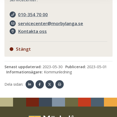
010-354 70 00
servicecenter@morbylanga.se
Kontakta oss
Stängt
Senast uppdaterad:
2023-05-30
Publicerad:
2023-05-01
Informationsägare:
Kommunledning
Dela sidan:
Linke
Face
Twit
Skriv
dIn
book
ter
ut