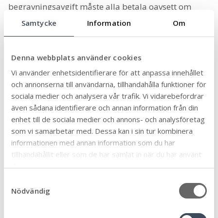
begravningsavgift måste alla betala oavsett om
man tillhör Svenska kyrkan eller inte. Hur stor avgift
Samtycke
Information
Om
du betalar framgår av skattsedeln.
Vad gör begravningsombudet?
Denna webbplats använder cookies
Kontrollerar att begravningsavgiften går till
Vi använder enhetsidentifierare för att anpassa innehållet
begravningsverksamheten och inte används till
och annonserna till användarna, tillhandahålla funktioner för
övrig verksamhet.
sociala medier och analysera vår trafik. Vi vidarebefordrar
Granskar hur begravningar fungerar för dem
även sådana identifierare och annan information från din
som inte tillhör Svenska kyrkan.
enhet till de sociala medier och annons- och analysföretag
Undersöker önskemål från dem som inte
som vi samarbetar med. Dessa kan i sin tur kombinera
tillhör Svenska kyrkan.
informationen med annan information som du har
Informerar om verksamheten till dem inte
tillhandahållit eller som de har samlat in när du har använt
tillhör Svenska kyrkan.
deras tjänster.
Håller kontakt med andra trossamfund och
S
berörda parter.
Nödvändig
a
m
Det är Länsstyrelsen som i samråd med kommunen
t