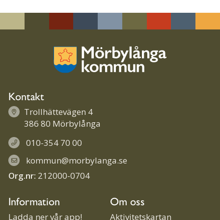
Linke
Face
Twit
Skriv
dIn
book
ter
ut
Kontakt
Trollhättevägen 4
386 80 Mörbylånga
010-354 70 00
kommun@morbylanga.se
Org.nr:
212000-0704
Information
Om oss
Ladda ner vår app!
Aktivitetskartan