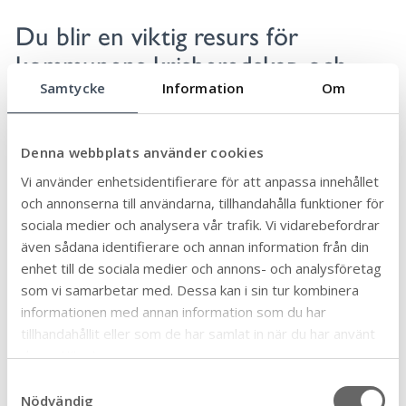
Du blir en viktig resurs för
kommunens krisberedskap och
totalförsvar
Samtycke
Information
Om
Som medlem i Frivilliga Resursgruppen tillhör du
det civila försvaret. Det innebär att du kan bli
Denna webbplats använder cookies
krigsplacerad. Skyldigheten att tjänstgöra inträder
Vi använder enhetsidentifierare för att anpassa innehållet
när regeringen beslutar om höjd beredskap och
och annonserna till användarna, tillhandahålla funktioner för
allmän tjänsteplikt.
sociala medier och analysera vår trafik. Vi vidarebefordrar
även sådana identifierare och annan information från din
Vem kan anmäla sig?
enhet till de sociala medier och annons- och analysföretag
Du behöver:
som vi samarbetar med. Dessa kan i sin tur kombinera
informationen med annan information som du har
• ha fyllt 18 år
tillhandahållit eller som de har samlat in när du har använt
• bo på Öland
deras tjänster.
• kunna arbeta på givet mandat mot ett gemensamt
mål på egen hand och tillsammans med andra
S
Nödvändig
• lämna utdrag ur belastningsregistret och vara
a