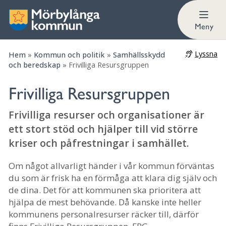
Du blir en viktig resurs för kommunens
krisberedskap och totalförsvar
Meny
Lyssna
Hem
»
Kommun och politik
»
Samhällsskydd
och beredskap
»
Frivilliga Resursgruppen
Frivilliga Resursgruppen
Frivilliga resurser och organisationer är
ett stort stöd och hjälper till vid större
kriser och påfrestningar i samhället.
Om något allvarligt händer i vår kommun förväntas
du som är frisk ha en förmåga att klara dig själv och
de dina. Det för att kommunen ska prioritera att
hjälpa de mest behövande. Då kanske inte heller
kommunens personalresurser räcker till, därför