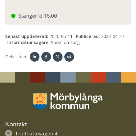
Stänger kl.16.00
Senast uppdaterad:
2026-05-11
Publicerad:
2023-04-27
Informationsägare:
Social omsorg
Dela sidan:
Linke
Face
Twit
Skriv
dIn
book
ter
ut
Kontakt
Trollhättevägen 4