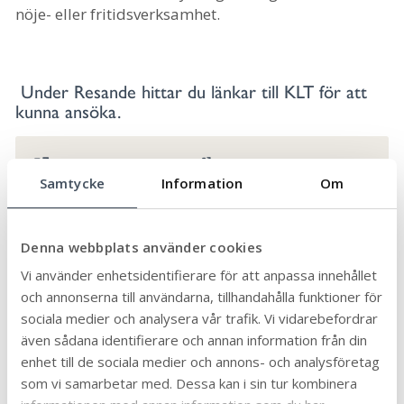
nöje- eller fritidsverksamhet.
Under Resande hittar du länkar till KLT för att
kunna ansöka.
KLT- Serviceresor
Samtycke
Information
Om
KLT- Färdtjänst
KLT - Riksfärdtjänst
Denna webbplats använder cookies
Resande
Vi använder enhetsidentifierare för att anpassa innehållet
och annonserna till användarna, tillhandahålla funktioner för
sociala medier och analysera vår trafik. Vi vidarebefordrar
Sjukresa
även sådana identifierare och annan information från din
enhet till de sociala medier och annons- och analysföretag
En sjukresa gör du som reser med buss,
som vi samarbetar med. Dessa kan i sin tur kombinera
servicefordon eller egen bil till en vårdinrättning.