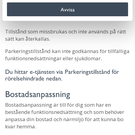
Tillståndet ska vara i original och placeras på
Avvisa
insidan av fordonets vindruta, ska vara väl synligt
utifrån.
Tillstånd som missbrukas och inte används på rätt
sätt kan återkallas.
Parkeringstillstånd kan inte godkännas för tillfälliga
funktionsnedsättningar eller sjukdomar.
Du hittar e-tjänsten via Parkeringstillstånd för
rörelsehindrade nedan.
Bostadsanpassning
Bostadsanpassning är till för dig som har en
bestående funktionsnedsättning och som behöver
anpassa din bostad och närmiljö för att kunna bo
kvar hemma.