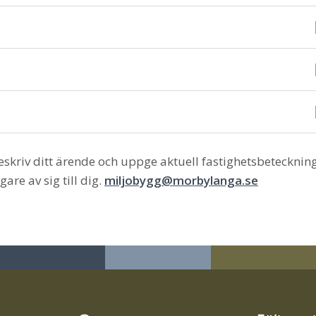
eskriv ditt ärende och uppge aktuell fastighetsbetecknin
re av sig till dig.
miljobygg@morbylanga.se