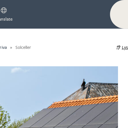
anslate
Ly
riva
»
Solceller