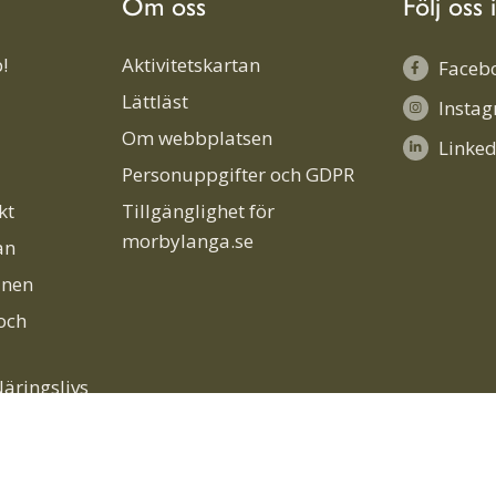
Om oss
Följ oss 
!
Aktivitetskartan
Faceb
Lättläst
Insta
Om webbplatsen
Linked
Personuppgifter och GDPR
kt
Tillgänglighet för
morbylanga.se
an
unen
och
äringslivs