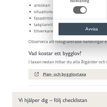
Nödvändig
a
ansökan
m
situationsplan
t
fasadritning/fotomontage
y
c
takplanritning
Avvisa
k
tillverkarens specifikation av solceller
e
s
Observera att fotograferade handlingar ell
v
Vad kostar ett bygglov?
a
l
I taxan nedan hittar du alla åtgärder och 
Plan- och bygglovtaxa
Vi hjälper dig – följ checklistan