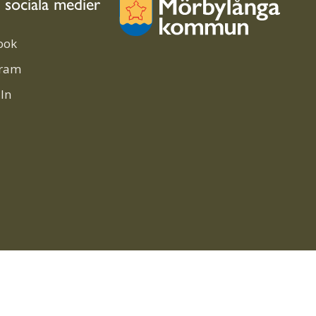
i sociala medier
ook
gram
In