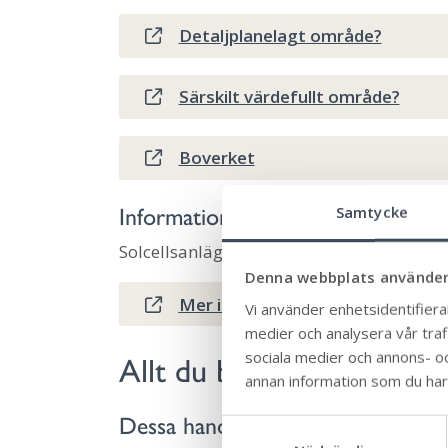
Detaljplanelagt område?
Särskilt värdefullt område?
Boverket
Samtycke
Information
Solcellsanläggning på mark kan kräva an
Denna webbplats använder
Mer information om samråd finns
Vi använder enhetsidentifierar
medier och analysera vår trafi
sociala medier och annons- o
Allt du behöver veta om 
annan information som du har t
Dessa handlingar behöver du för 
S