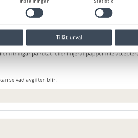
Inställningar
Statistik
Tillåt urval
na
er ritningar på rutat- eller linjerat papper inte accepter
kan se vad avgiften blir.