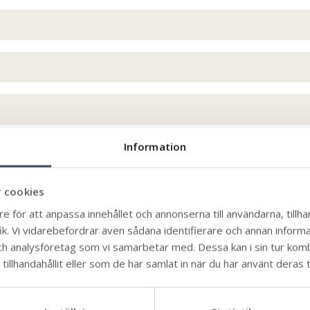
Information
mälan om samråd till länsstyrelsen Kalmar.
 cookies
 hos länsstyrelsen
e för att anpassa innehållet och annonserna till användarna, tillhan
k. Vi vidarebefordrar även sådana identifierare och annan informati
ch analysföretag som vi samarbetar med. Dessa kan i sin tur ko
bygglov för fasadändring
illhandahållit eller som de har samlat in när du har använt deras t
din ansökan