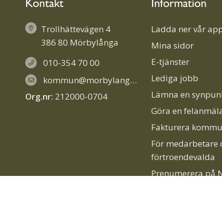
Kontakt
Information
Trollhättevägen 4
Ladda ner vår app
386 80 Mörbylånga
Mina sidor
E-tjänster
010-354 70 00
Lediga jobb
kommun@morbylanga.se
Lämna en synpun
Org.nr:
212000-0704
Göra en felanmäl
Fakturera komm
För medarbetare 
förtroendevalda
Prenumerera på N
nyhetsbrev