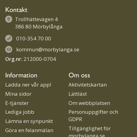
Kontakt
Trollhättevägen 4
386 80 Mörbylånga
010-354 70 00
kommun@morbylanga.se
Org.nr:
212000-0704
Information
Om oss
Ladda ner vår app!
Aktivitetskartan
Mina sidor
Lättläst
E-tjänster
Om webbplatsen
Lediga jobb
Personuppgifter och
GDPR
Lämna en synpunkt
Tillgänglighet för
Göra en felanmälan
morbylanga.se