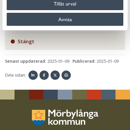
010-354 70 00
Tillåt urval
servicecenter@morbylanga.se
Avvisa
Kontakta oss
Stängt
Senast uppdaterad:
2025-01-09
Publicerad:
2025-01-09
Dela sidan:
Linke
Face
Twit
Skriv
dIn
book
ter
ut