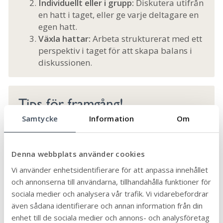
Individuellt eller i grupp:
Diskutera utifrån
en hatt i taget, eller ge varje deltagare en
egen hatt.
Växla hattar:
Arbeta strukturerat med ett
perspektiv i taget för att skapa balans i
diskussionen.
Tips för framgång!
Samtycke
Information
Om
Använd riktiga hattar för att göra
metoden lekfull och engagerande.
Börja med gemensamma hattar för att
Denna webbplats använder cookies
träna på varje perspektiv.
Vi använder enhetsidentifierare för att anpassa innehållet
Reflektera efteråt – vilken hatt tog du
och annonserna till användarna, tillhandahålla funktioner för
naturligt, och vad säger det om din roll i
sociala medier och analysera vår trafik. Vi vidarebefordrar
gruppen?
även sådana identifierare och annan information från din
enhet till de sociala medier och annons- och analysföretag