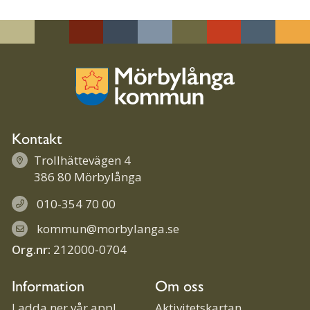
Linke
Face
Twit
Skriv
dIn
book
ter
ut
Kontakt
Trollhättevägen 4
386 80 Mörbylånga
010-354 70 00
kommun@morbylanga.se
Org.nr:
212000-0704
Information
Om oss
Ladda ner vår app!
Aktivitetskartan