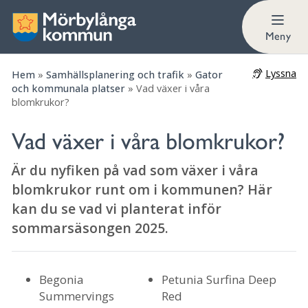
Innehåll på sidan
Meny
Lyssna
Hem
»
Samhällsplanering och trafik
»
Gator
och kommunala platser
»
Vad växer i våra
blomkrukor?
Vad växer i våra blomkrukor?
Är du nyfiken på vad som växer i våra
blomkrukor runt om i kommunen? Här
kan du se vad vi planterat inför
sommarsäsongen 2025.
Begonia
Petunia Surfina Deep
Summervings
Red