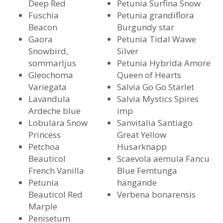
Deep Red
Petunia Surfina Snow
Fuschia
Petunia grandiflora
Beacon
Burgundy star
Gaora
Petunia Tidal Wawe
Snowbird,
Silver
sommarljus
Petunia Hybrida Amore
Gleochoma
Queen of Hearts
Variegata
Salvia Go Go Starlet
Lavandula
Salvia Mystics Spires
Ardeche blue
imp
Lobulara Snow
Sanvitalia Santiago
Princess
Great Yellow
Petchoa
Husarknapp
Beauticol
Scaevola aemula Fancu
French Vanilla
Blue Femtunga
Petunia
hängande
Beauticol Red
Verbena bonarensis
Marple
Penisetum