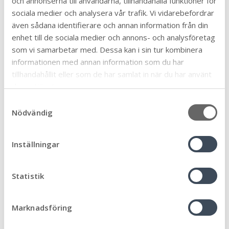
och annonserna till användarna, tillhandahålla funktioner för
Blomplantering i Färjestadens hamn. Foto: Anders
sociala medier och analysera vår trafik. Vi vidarebefordrar
Eklund.
även sådana identifierare och annan information från din
enhet till de sociala medier och annons- och analysföretag
Hör av dig till oss om du har
som vi samarbetar med. Dessa kan i sin tur kombinera
frågor
informationen med annan information som du har
tillhandahållit eller som de har samlat in när du har använt
deras tjänster.
Gator och Service
S
010-354 74 44
Nödvändig
a
tekniska@morbylanga.se
m
Postadress:
Storgatan 9 386 31 Färjestaden
t
Inställningar
Besöksadress:
Trollhättevägen 4 386 90
y
Mörbylånga
c
Just nu:
Stängt
k
Statistik
e
Övriga telefontider
s
Marknadsföring
v
a