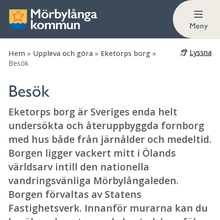
Öppettider
Meny
Lyssna
Hem
»
Uppleva och göra
»
Eketorps borg
»
Besök
Besök
Eketorps borg är Sveriges enda helt
undersökta och återuppbyggda fornborg
med hus både från järnålder och medeltid.
Borgen ligger vackert mitt i Ölands
världsarv intill den nationella
vandringsvänliga Mörbylångaleden.
Borgen förvaltas av Statens
Fastighetsverk. Innanför murarna kan du