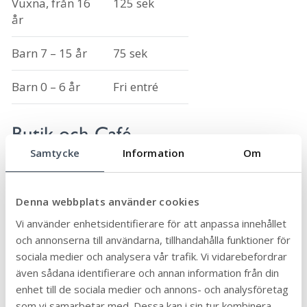
Vuxna, från 16
125 sek
år
Barn 7 – 15 år
75 sek
Barn 0 – 6 år
Fri entré
Butik och Café
Samtycke
Information
Om
I entrébyggnaden finns cafeteria, butik och
utställning
Denna webbplats använder cookies
Guidning
Vi använder enhetsidentifierare för att anpassa innehållet
Under delen av året när borgen är bemannad
och annonserna till användarna, tillhandahålla funktioner för
erbjuder vi dagliga guidningar.
sociala medier och analysera vår trafik. Vi vidarebefordrar
även sådana identifierare och annan information från din
Öppettider
enhet till de sociala medier och annons- och analysföretag
som vi samarbetar med. Dessa kan i sin tur kombinera