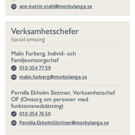
ann-katrin.stahl@morbylanga.se
Verksamhetschefer
Social omsorg
Malin Furberg, Individ- och
Familjeomsorgschef
010-354 77 59
malin.furberg@morbylanga.se
Pernilla Ekholm Slottner, Verksamhetschef
OF (Omsorg om personer med
funktionsnedsättning)
010-354 76 50
Pernilla.EkholmSlottner@morbylanga.se