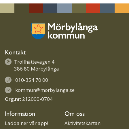
dIn
book
ter
ut
Kontakt
Trollhättevägen 4
386 80 Mörbylånga
010-354 70 00
kommun@morbylanga.se
Org.nr:
212000-0704
Information
Om oss
Ladda ner vår app!
Aktivitetskartan