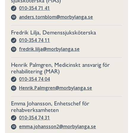
sjuksköterska (MAS)
010-354 71 41
anders.tornblom@morbylanga.se
Fredrik Lilja, Demenssjuksköterska
010-354 74 11
fredrik.lilja@morbylanga.se
Henrik Palmgren, Medicinskt ansvarig för
rehabilitering (MAR)
010-354 74 04
Henrik.Palmgren@morbylanga.se
Emma Johansson, Enhetschef för
rehabverksamheten
010-354 74 31
emma.johansson2@morbylanga.se