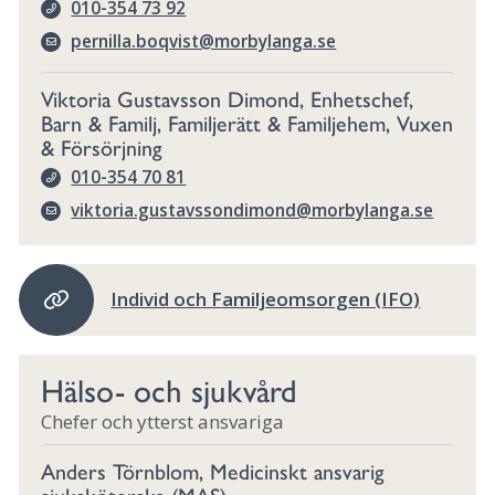
010-354 73 92
pernilla.boqvist@morbylanga.se
Viktoria Gustavsson Dimond, Enhetschef,
Barn & Familj, Familjerätt & Familjehem, Vuxen
& Försörjning
010-354 70 81
viktoria.gustavssondimond@morbylanga.se
Individ och Familjeomsorgen (IFO)
Hälso- och sjukvård
Chefer och ytterst ansvariga
Anders Törnblom, Medicinskt ansvarig