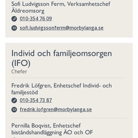
Sofi Ludvigsson Ferm, Verksamhetschef
Äldreomsorg
010-354 76 09
sofi.ludvigssonferm@morbylanga.se
Individ och familjeomsorgen
(IFO)
Chefer
Fredrik Löfgren, Enhetschef Individ- och
familjestöd
010-354 73 87
fredrik.lofgren@morbylanga.se
Pernilla Boqvist, Enhetschef
biståndshandläggning ÄO och OF