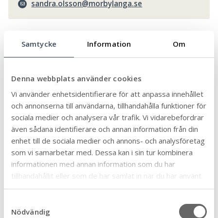
sandra.olsson@morbylanga.se
Äldreomsorg
Samtycke
Information
Om
Särskilt boende
Denna webbplats använder cookies
Enhetschefer
Vi använder enhetsidentifierare för att anpassa innehållet
och annonserna till användarna, tillhandahålla funktioner för
Andreas Karlsson, Enhetschef för
sociala medier och analysera vår trafik. Vi vidarebefordrar
sjuksköterskeverksamheten
även sådana identifierare och annan information från din
010-354 72 14
enhet till de sociala medier och annons- och analysföretag
Andreas.Karlsson2@morbylanga.se
som vi samarbetar med. Dessa kan i sin tur kombinera
informationen med annan information som du har
Beatrice Solhjort, Enhetschef
tillhandahållit eller som de har samlat in när du har använt
timvikarier äldreomsorgen samt
deras tjänster.
kompetensförsörjningsstrateg
S
010-354 71 26
Nödvändig
a