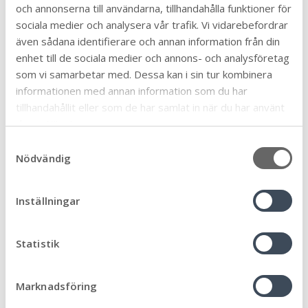
och annonserna till användarna, tillhandahålla funktioner för
sociala medier och analysera vår trafik. Vi vidarebefordrar
även sådana identifierare och annan information från din
enhet till de sociala medier och annons- och analysföretag
som vi samarbetar med. Dessa kan i sin tur kombinera
informationen med annan information som du har
tillhandahållit eller som de har samlat in när du har använt
deras tjänster.
S
Nödvändig
a
m
t
Inställningar
y
c
k
Statistik
Trummor
e
Trumset och övriga slagverk.
s
Marknadsföring
v
Läs mer