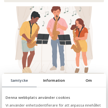
Samtycke
Information
Om
Blåsinstrument
Klarinett, saxofon, blockflöjt, trumpet och
Denna webbplats använder cookies
trombon.
Vi använder enhetsidentifierare för att anpassa innehållet
Läs mer