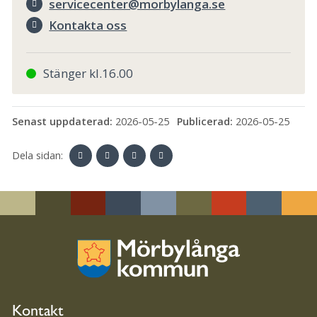
servicecenter@morbylanga.se
Kontakta oss
Stänger kl.16.00
Senast uppdaterad:
2026-05-25
Publicerad:
2026-05-25
Dela sidan:
Linke
Face
Twit
Skriv
dIn
book
ter
ut
Kontakt