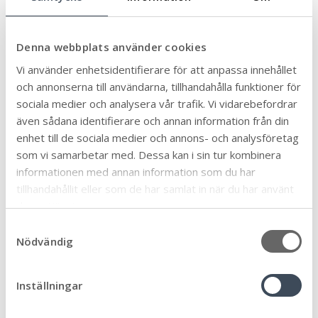
Pris:
1200 kr vid
anmälan innan 30
Denna webbplats använder cookies
juni,
Vi använder enhetsidentifierare för att anpassa innehållet
1500 kr fram till 10
och annonserna till användarna, tillhandahålla funktioner för
september.
sociala medier och analysera vår trafik. Vi vidarebefordrar
även sådana identifierare och annan information från din
enhet till de sociala medier och annons- och analysföretag
Anmäl dig här
som vi samarbetar med. Dessa kan i sin tur kombinera
informationen med annan information som du har
tillhandahållit eller som de har samlat in när du har använt
deras tjänster.
Till anmälan
S
Nödvändig
a
m
Har du frågor?
t
Inställningar
y
Katarina Westerlund, Undersköterska
c