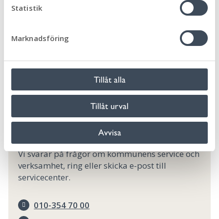
Demensteamet
k
Statistik
010-354 74 14
e
s
katarina.westerlund@morbylanga.se
Marknadsföring
v
a
Fredrik Lilja, Demenssjuksköterska
l
010-354 74 11
Tillåt alla
fredrik.lilja@morbylanga.se
Tillåt urval
Kontakta Servicecenter
Avvisa
Vi svarar på frågor om kommunens service och
verksamhet, ring eller skicka e-post till
servicecenter.
010-354 70 00