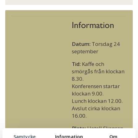
Information
Datum:
Torsdag 24
september
Tid:
Kaffe och
smörgås från klockan
8.30.
Konferensen startar
klockan 9.00.
Lunch klockan 12.00.
Avslut cirka klockan
16.00.
Plats:
Hotell Skansen,
Färjestaden
Samtycke
Information
Om