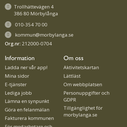
Trollhättevägen 4
386 80 Mörbylånga
010-354 70 00
kommun@morbylanga.se
Org.nr:
212000-0704
Information
Om oss
Ladda ner vår app!
Aktivitetskartan
Mina sidor
Lättläst
E-tjänster
Om webbplatsen
Lediga jobb
Personuppgifter och
GDPR
Lämna en synpunkt
Tillgänglighet för
Göra en felanmälan
morbylanga.se
Fakturera kommunen
För medarbetare och