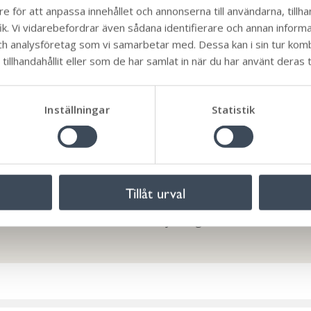
e för att anpassa innehållet och annonserna till användarna, tillhan
gar på rutat- eller linjerat papper inte accepteras.
k. Vi vidarebefordrar även sådana identifierare och annan informati
ch analysföretag som vi samarbetar med. Dessa kan i sin tur ko
illhandahållit eller som de har samlat in när du har använt deras t
d avgiften blir.
Inställningar
Statistik
Tillåt urval
a ditt ärende. Du kan enkelt följa stegen i checklistan och