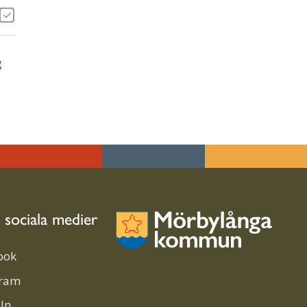
g
i sociala medier
ook
gram
In