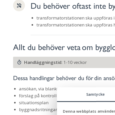
Du behöver oftast inte b
transformatorstationen ska uppföras i
transformatorstationen ska uppföras h
Allt du behöver veta om byggl
Handläggningstid:
1-10 veckor
Dessa handlingar behöver du för din ans
ansökan, via blankett eller e-tjänst
Samtycke
förslag på kontrollplan
situationsplan
byggnadsritningar, som plan-, fasad- och sekti
Denna webbplats använder