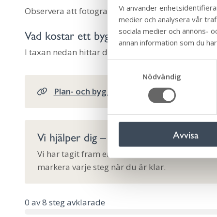
Vi använder enhetsidentifierar
Observera att fotograferade handlingar eller ritnin
medier och analysera vår trafi
sociala medier och annons- o
Vad kostar ett bygglov
annan information som du har t
I taxan nedan hittar du alla åtgärder och kan se va
S
Nödvändig
a
m
Plan- och bygglovtaxa
t
y
c
Avvisa
Vi hjälper dig – följ checklistan
k
e
Vi har tagit fram en checklista för att underlätt
s
markera varje steg när du är klar.
v
a
l
0
av
8
steg avklarade