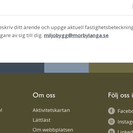
eskriv ditt ärende och uppge aktuell fastighetsbetecknin
re av sig till dig.
miljobygg@morbylanga.se
Om oss
Följ oss 
!
Aktivitetskartan
Faceb
Lättläst
Insta
Om webbplatsen
Linked