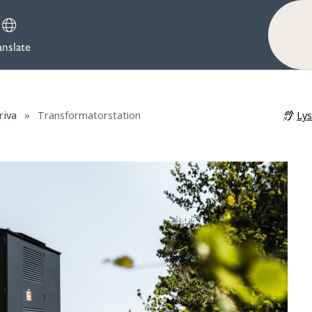
anslate
Ly
riva
»
Transformatorstation