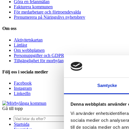
Göra en felanmälan
Fakturera kommunen
För medarbetare och förtroendevalda
Prenumerera på Näringslivs nyhetsbrev
Om oss
Aktivitetskartan
Lättläst
Om webbplatsen
Personuppgifter och GDPR
Tillgänglighet för morbylanga.se
Följ oss i sociala medier
Facebook
Samtycke
Instagram
LinkedIn
Denna webbplats använder 
Gå till topp
Vi använder enhetsidentifierar
Sök
sociala medier och analysera 
Startsida
till de sociala medier och a