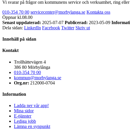
Vi svarar på frågor om kommunens service och verksamhet, ring eller sk
010-354 70 00
servicecenter@morbylanga.se
Kontakta oss
Öppnar kl.08.00
Senast uppdaterad:
2025-07-07
Publicerad:
2023-05-09
Informat
Dela sidan:
LinkedIn
Facebook
Twitter
Skriv ut
Innehåll på sidan
Kontakt
Trollhättevägen 4
386 80 Mörbylånga
010-354 70 00
kommun@morbylanga.se
Org.nr:
212000-0704
Information
Ladda ner vår app!
Mina sidor
E-tjänster
Lediga jobb
Lämna en synpunkt