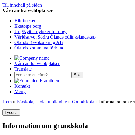
Till innehåll på sidan
Våra andra webbplatser
Biblioteken
Eketorps borg
UngNytt – nyheter för unga
Världsarvet Södra Ölands odlingslandskap
Ölands Besöksnäring AB
Ölands kommunalförbund
Våra andra webbplatser
Translate
Sök
Framtiden
Kontakt
Meny
Hem
»
Förskola, skola, utbildning
»
Grundskola
»
Information om gr
Lyssna
Information om grundskola