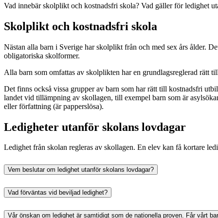
Vad innebär skolplikt och kostnadsfri skola? Vad gäller för ledighet 
Skolplikt och kostnadsfri skola
Nästan alla barn i Sverige har skolplikt från och med sex års ålder. De
obligatoriska skolformer.
Alla barn som omfattas av skolplikten har en grundlagsreglerad rätt til
Det finns också vissa grupper av barn som har rätt till kostnadsfri utb
landet vid tillämpning av skollagen, till exempel barn som är asylsökan
eller författning (är papperslösa).
Ledigheter utanför skolans lovdagar
Ledighet från skolan regleras av skollagen. En elev kan få kortare ledi
Vem beslutar om ledighet utanför skolans lovdagar?
Vad förväntas vid beviljad ledighet?
Vår önskan om ledighet är samtidigt som de nationella proven. Får vårt bar