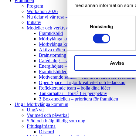
Framtiden
med annan information som du 
Program
Workation 2026
Nu delar vi vår resa – Inspirationsdag 12 maj och webbin
Samtyckesval
Initiativ
Nödvändig
Modeller och verktyg
Framtidsbild
Mörbylånga kommuns projektmodell
Mörbylånga kommuns processmodell
Aktiva möten – uppnå det du önskar
Brainstorming – insamling av idéer
Cafédialog – samla in förslag och idéer från mång
Avvisa
Energihöjare – skapa energi och närvaro
Framtidsbilder – motivera och skapa ambitiösa mål
Motiverande samtal – öka motivation för förändrin
Open Space – frigör kreativitet och ledarskap
Reflekterande team – bolla dina idéer
Tänkarhattar – förstå fler perspektiv
3 Box-modellen – prioritera för framtiden
Ung i Mörbylånga kommun
UngNytt
Var med och påverka!
Stöd och hjälp till dig som ung
Fritidsgårdarna
Discord