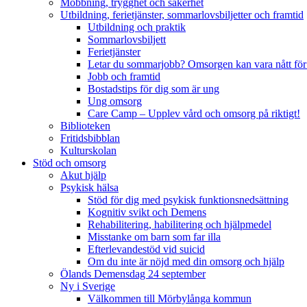
Mobbning, trygghet och säkerhet
Utbildning, ferietjänster, sommarlovsbiljetter och framtid
Utbildning och praktik
Sommarlovsbiljett
Ferietjänster
Letar du sommarjobb? Omsorgen kan vara nått för
Jobb och framtid
Bostadstips för dig som är ung
Ung omsorg
Care Camp – Upplev vård och omsorg på riktigt!
Biblioteken
Fritidsbibblan
Kulturskolan
Stöd och omsorg
Akut hjälp
Psykisk hälsa
Stöd för dig med psykisk funktionsnedsättning
Kognitiv svikt och Demens
Rehabilitering, habilitering och hjälpmedel
Misstanke om barn som far illa
Efterlevandestöd vid suicid
Om du inte är nöjd med din omsorg och hjälp
Ölands Demensdag 24 september
Ny i Sverige
Välkommen till Mörbylånga kommun