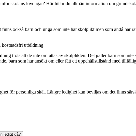
utanför skolans lovdagar? Här hittar du allmän information om grundskola
t finns också barn och unga som inte har skolplikt men som ändå har rätt
l kostnadsfri utbildning.
ildning trots att de inte omfattas av skolplikten. Det gäller barn som in
de, barn som har ansökt om eller fått ett uppehållstillstånd med tillfäl
ghet för personliga skäl. Längre ledighet kan beviljas om det finns särsk
n ledigt då?