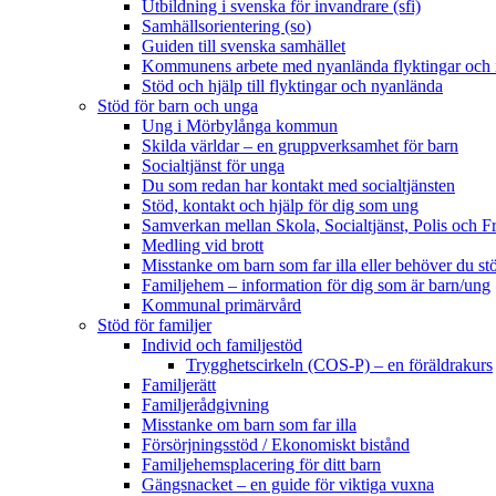
Utbildning i svenska för invandrare (sfi)
Samhällsorientering (so)
Guiden till svenska samhället
Kommunens arbete med nyanlända flyktingar och i
Stöd och hjälp till flyktingar och nyanlända
Stöd för barn och unga
Ung i Mörbylånga kommun
Skilda världar – en gruppverksamhet för barn
Socialtjänst för unga
Du som redan har kontakt med socialtjänsten
Stöd, kontakt och hjälp för dig som ung
Samverkan mellan Skola, Socialtjänst, Polis och F
Medling vid brott
Misstanke om barn som far illa eller behöver du st
Familjehem – information för dig som är barn/ung
Kommunal primärvård
Stöd för familjer
Individ och familjestöd
Trygghetscirkeln (COS-P) – en föräldrakurs
Familjerätt
Familjerådgivning
Misstanke om barn som far illa
Försörjningsstöd / Ekonomiskt bistånd
Familjehemsplacering för ditt barn
Gängsnacket – en guide för viktiga vuxna