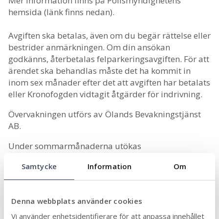
Mer information finns på Polismyndighetens
hemsida (länk finns nedan).
Avgiften ska betalas, även om du begär rättelse eller
bestrider anmärkningen. Om din ansökan
godkänns, återbetalas felparkeringsavgiften.
För att
ärendet ska behandlas måste det ha kommit in
inom sex månader efter det att avgiften har betalats
eller
Kronofogden vidtagit åtgärder för indrivning.
Ö
vervakningen utförs av Ölands Bevakningstjänst
AB.
U
nder sommarmånaderna utökas
parkeringsbevakningen i Färjestaden och
Samtycke
Information
Om
Mörbylånga.
Parkering längs gata och på
Denna webbplats använder cookies
grönområden
Vi använder enhetsidentifierare för att anpassa innehållet