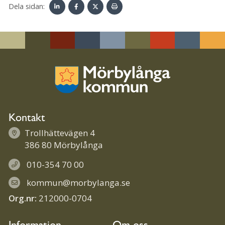
Dela sidan:
Linke
Face
Twit
Skriv
dIn
book
ter
ut
Kontakt
Trollhättevägen 4
386 80 Mörbylånga
010-354 70 00
kommun@morbylanga.se
Org.nr:
212000-0704
Information
Om oss