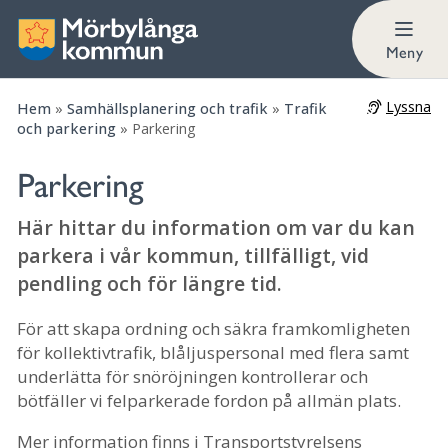
Här kan du parkera i kommunen
Meny
Lyssna
Hem
»
Samhällsplanering och trafik
»
Trafik
och parkering
»
Parkering
Parkering
Här hittar du information om var du kan
parkera i vår kommun, tillfälligt, vid
pendling och för längre tid.
För att skapa ordning och säkra framkomligheten
för kollektivtrafik, blåljuspersonal med flera samt
underlätta för snöröjningen kontrollerar och
bötfäller vi felparkerade fordon på allmän plats.
Mer information finns i Transportstyrelsens