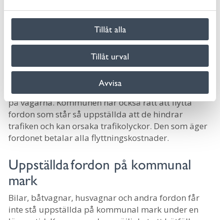
a
farliga vätskor/ämnen är ett miljöbrott och brott
l
mot miljöbalkens regler.
Hanteringen kan ta olika
Tillåt alla
lång tid beroende på om fordonet står på allmän
eller privat mark. Att överge sin bil är ett miljöbrott.
Tillåt urval
Polismyndigheten, Trafikverket och kommunen har
rätt att flytta fordonsvrak och fordon som
Avvisa
förhindrar renhållning, snöröjning och annat arbete
på vägarna. Kommunen har också rätt att flytta
fordon som står så uppställda att de hindrar
trafiken och kan orsaka trafikolyckor. Den som äger
fordonet betalar alla flyttningskostnader.
Uppställda fordon på kommunal
mark
Bilar, båtvagnar, husvagnar och andra fordon får
inte stå uppställda på kommunal mark under en