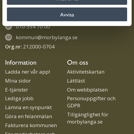
Trollhättevägen 4
Avvisa
386 80 Mörbylånga
010-354 70 00
kommun@morbylanga.se
Org.nr:
212000-0704
Information
Om oss
Ladda ner vår app!
Aktivitetskartan
Mina sidor
Lättläst
E-tjänster
Om webbplatsen
Lediga jobb
Personuppgifter och
GDPR
Lämna en synpunkt
Tillgänglighet för
Göra en felanmälan
morbylanga.se
Fakturera kommunen