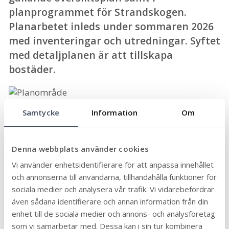
planprogrammet för Strandskogen.
Planarbetet inleds under sommaren 2026
med inventeringar och utredningar. Syftet
med detaljplanen är att tillskapa
bostäder.
Planområde
Samtycke
Information
Om
Kontakta Servicecenter
Denna webbplats använder cookies
Vi svarar på frågor om kommunens service och
Vi använder enhetsidentifierare för att anpassa innehållet
verksamhet, ring eller skicka e-post till
och annonserna till användarna, tillhandahålla funktioner för
servicecenter.
sociala medier och analysera vår trafik. Vi vidarebefordrar
även sådana identifierare och annan information från din
enhet till de sociala medier och annons- och analysföretag
010-354 70 00
som vi samarbetar med. Dessa kan i sin tur kombinera