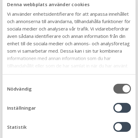
Marie Thunberg
Denna webbplats använder cookies
Läs mer
Vi använder enhetsidentifierare för att anpassa innehållet
och annonserna till användarna, tillhandahålla funktioner för
sociala medier och analysera vår trafik. Vi vidarebefordrar
2026-02-28
Charlotte Stjärndal (M)
även sådana identifierare och annan information från din
enhet till de sociala medier och annons- och analysföretag
Läs mer
som vi samarbetar med. Dessa kan i sin tur kombinera
informationen med annan information som du har
tillhandahållit eller som de har samlat in när du har använt
2026-02-28
Helen Eriksson Sköld (M)
deras tjänster.
S
Läs mer
Nödvändig
a
m
2026-02-28
t
Inställningar
Malin Svedlund (C)
y
c
Läs mer
k
Statistik
e