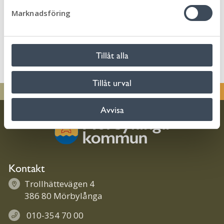
2026-02-16
s
Marknadsföring
Lars Hofverberg
v
a
Läs mer
l
Tillåt alla
1
2
3
4
…
41
Tillåt urval
Avvisa
Kontakt
Trollhättevägen 4
386 80 Mörbylånga
010-354 70 00