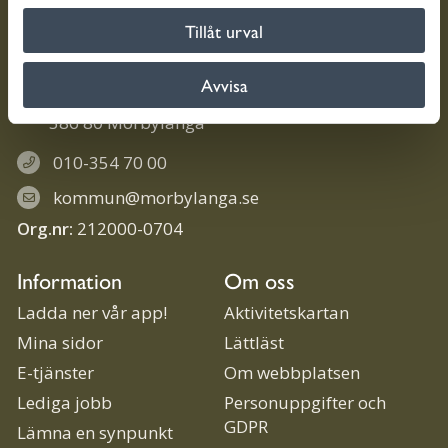
Tillåt urval
Kontakt
Avvisa
Trollhättevägen 4
386 80 Mörbylånga
010-354 70 00
kommun@morbylanga.se
Org.nr:
212000-0704
Information
Om oss
Ladda ner vår app!
Aktivitetskartan
Mina sidor
Lättläst
E-tjänster
Om webbplatsen
Lediga jobb
Personuppgifter och
GDPR
Lämna en synpunkt