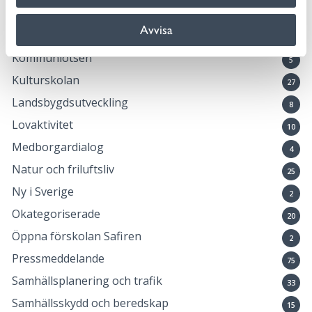
Idrott och fritid
17
Avvisa
Kommun och politik
147
Kommunlotsen
5
Kulturskolan
27
Landsbygdsutveckling
8
Lovaktivitet
10
Medborgardialog
4
Natur och friluftsliv
25
Ny i Sverige
2
Okategoriserade
20
Öppna förskolan Safiren
2
Pressmeddelande
75
Samhällsplanering och trafik
33
Samhällsskydd och beredskap
15