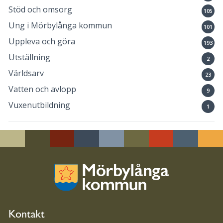
Stöd och omsorg
105
Ung i Mörbylånga kommun
101
Uppleva och göra
193
Utställning
2
Världsarv
23
Vatten och avlopp
9
Vuxenutbildning
1
Kontakt