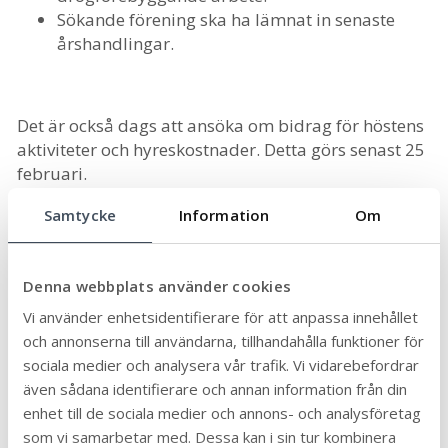
Sökande förening ska ha lämnat in senaste
årshandlingar.
Det är också dags att ansöka om bidrag för höstens
aktiviteter och hyreskostnader. Detta görs senast 25
februari.
Alla bidrag söks här via
Interbook Go
Samtycke
Information
Om
Senast uppdaterad:
2024-01-22
Publicerad:
2024-01-22
Denna webbplats använder cookies
Dela sidan:
Vi använder enhetsidentifierare för att anpassa innehållet
Linke
Face
Twit
Skriv
och annonserna till användarna, tillhandahålla funktioner för
Arkiv
dIn
book
ter
ut
sociala medier och analysera vår trafik. Vi vidarebefordrar
även sådana identifierare och annan information från din
enhet till de sociala medier och annons- och analysföretag
som vi samarbetar med. Dessa kan i sin tur kombinera