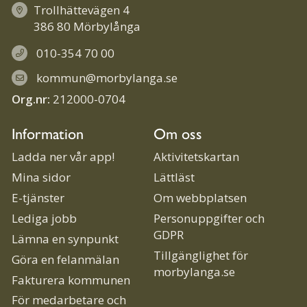
Trollhättevägen 4
386 80 Mörbylånga
010-354 70 00
kommun@morbylanga.se
Org.nr:
212000-0704
Information
Om oss
Ladda ner vår app!
Aktivitetskartan
Mina sidor
Lättläst
E-tjänster
Om webbplatsen
Lediga jobb
Personuppgifter och
GDPR
Lämna en synpunkt
Tillgänglighet för
Göra en felanmälan
morbylanga.se
Fakturera kommunen
För medarbetare och