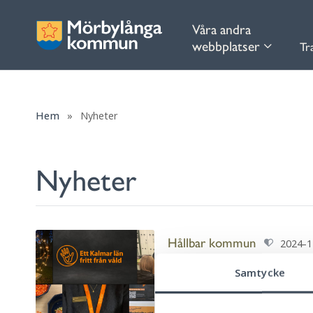
Våra andra
webbplatser
Tr
Hem
»
Nyheter
Nyheter
Hållbar kommun
2024-1
Ett Öland fritt från v
Samtycke
Mörbylånga kommun deltar 
uppmärksamma och förebyg