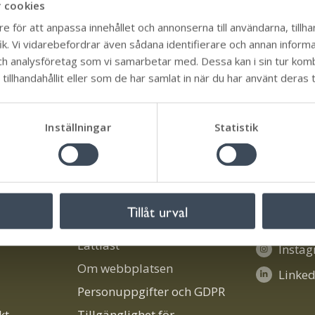
 cookies
som Eketorps borg och Lå...
e för att anpassa innehållet och annonserna till användarna, tillhan
k. Vi vidarebefordrar även sådana identifierare och annan informati
ch analysföretag som vi samarbetar med. Dessa kan i sin tur ko
illhandahållit eller som de har samlat in när du har använt deras t
Inställningar
Statistik
Om oss
Följ oss 
Tillåt urval
!
Aktivitetskartan
Faceb
Lättläst
Insta
Om webbplatsen
Linked
Personuppgifter och GDPR
kt
Tillgänglighet för