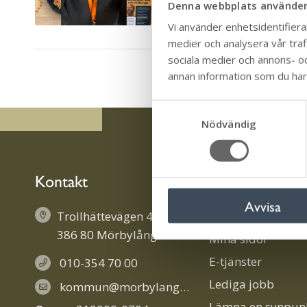
Denna webbplats använder
orangebelysta byggnader 
Vi använder enhetsidentifierar
medier och analysera vår trafi
sociala medier och annons- o
annan information som du har t
S
Nödvändig
a
m
t
y
Kontakt
Information
c
Avvisa
k
Trollhättevägen 4
Ladda ner vår app
e
386 80 Mörbylånga
Mina sidor
s
v
E-tjänster
010-354 70 00
a
Lediga jobb
kommun@morbylanga.se
l
Lämna en synpun