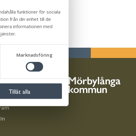
dahålla funktioner för sociala
on från din enhet till de
mbinera informationen med
jänster.
Marknadsföring
i sociala medier
Tillåt alla
ook
gram
In