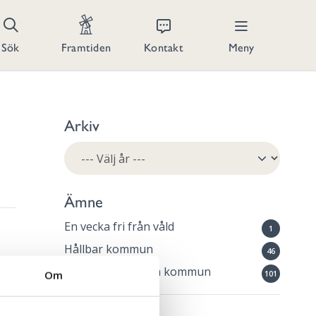
Kontakt
Meny
Sök
Framtiden
Arkiv
Ämne
En vecka fri från våld
1
Hållbar kommun
46
Ung i Mörbylånga kommun
Om
101