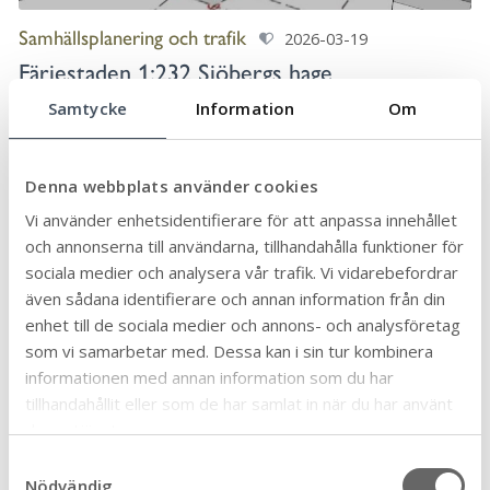
Samhällsplanering och trafik
2026-03-19
Färjestaden 1:232 Sjöbergs hage
Detaljplan för Färjestaden 1:232 Sjöbergs hage har
Samtycke
Information
Om
fått laga kraft den 17 mars 2026.
Denna webbplats använder cookies
Vi använder enhetsidentifierare för att anpassa innehållet
och annonserna till användarna, tillhandahålla funktioner för
sociala medier och analysera vår trafik. Vi vidarebefordrar
även sådana identifierare och annan information från din
enhet till de sociala medier och annons- och analysföretag
som vi samarbetar med. Dessa kan i sin tur kombinera
informationen med annan information som du har
tillhandahållit eller som de har samlat in när du har använt
Samhällsplanering och trafik
deras tjänster.
2026-01-02
Strandskogen 4:35
S
Nödvändig
a