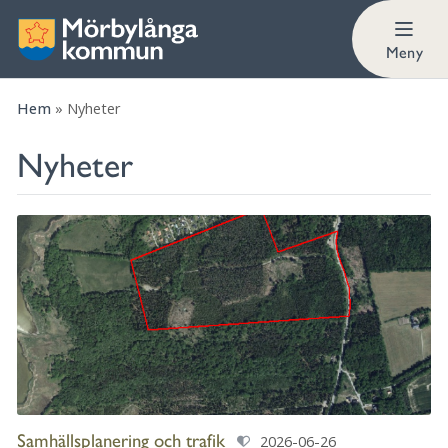
Meny
Hem
»
Nyheter
Nyheter
Samhällsplanering och trafik
2026-06-26