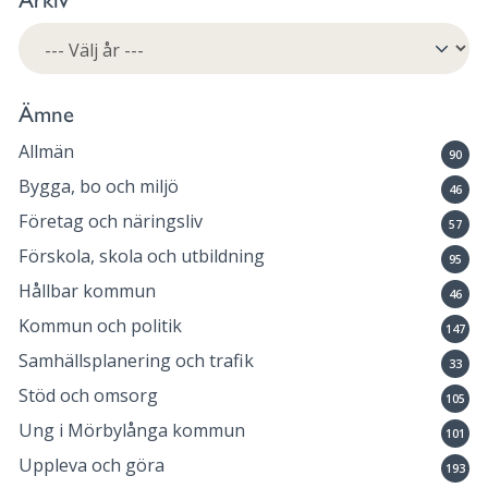
Ämne
Allmän
90
Bygga, bo och miljö
46
Företag och näringsliv
57
Förskola, skola och utbildning
95
Hållbar kommun
46
Kommun och politik
147
Samhällsplanering och trafik
33
Stöd och omsorg
105
Ung i Mörbylånga kommun
101
Uppleva och göra
193