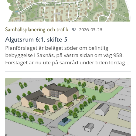
Samhällsplanering och trafik
2026-03-26
Algutsrum 6:1, skifte 5
Planförslaget är beläget söder om befintlig
bebyggelse i Saxnäs, på västra sidan om väg 958.
Förslaget är nu ute på samråd under tiden lördag
den 28 mars till den 20 april 2026. Synpunkter på
försl...