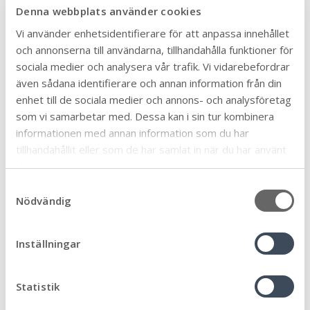
Denna webbplats använder cookies
Arbete och praktik
6
Vi använder enhetsidentifierare för att anpassa innehållet
Biblioteken
12
och annonserna till användarna, tillhandahålla funktioner för
Bygga, bo och miljö
46
sociala medier och analysera vår trafik. Vi vidarebefordrar
Eketorps borg
även sådana identifierare och annan information från din
6
enhet till de sociala medier och annons- och analysföretag
En vecka fri från våld
1
som vi samarbetar med. Dessa kan i sin tur kombinera
Föräldrastöd
11
informationen med annan information som du har
Företag och näringsliv
tillhandahållit eller som de har samlat in när du har använt
57
deras tjänster.
Förskola, skola och utbildning
95
S
Framtiden
32
Nödvändig
a
Fritidsgårdarna
7
m
t
Hållbar kommun
46
Inställningar
y
Idrott och fritid
17
c
Kommun och politik
147
k
Statistik
e
Kommunlotsen
5