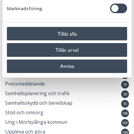
s
Kulturskolan
Marknadsföring
27
v
Landsbygdsutveckling
8
a
l
Lovaktivitet
10
Tillåt alla
Medborgardialog
4
Natur och friluftsliv
25
Tillåt urval
Ny i Sverige
2
Okategoriserade
Avvisa
20
Öppna förskolan Safiren
2
Pressmeddelande
75
Samhällsplanering och trafik
33
Samhällsskydd och beredskap
15
Stöd och omsorg
105
Ung i Mörbylånga kommun
101
Uppleva och göra
193