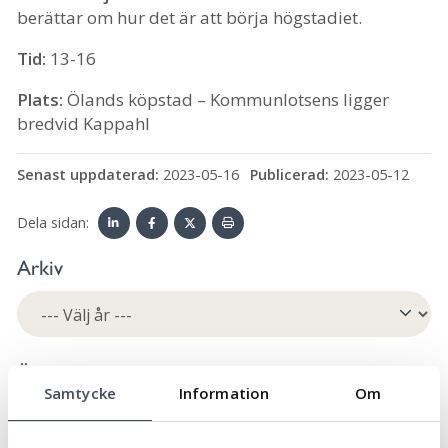
berättar om hur det är att börja högstadiet.
Tid:
13-16
Plats:
Ölands köpstad – Kommunlotsens ligger
bredvid Kappahl
Senast uppdaterad:
2023-05-16
Publicerad:
2023-05-12
Dela sidan:
Linke
Face
Twit
Skriv
Arkiv
dIn
book
ter
ut
Ämne
Samtycke
Information
Om
Äldre och seniorer
32
Allmän
90