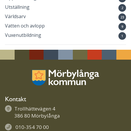
Utställning
2
Världsarv
23
Vatten och avlopp
9
Vuxenutbildning
1
Kontakt
Trollhättevägen 4
386 80 Mörbylånga
010-354 70 00