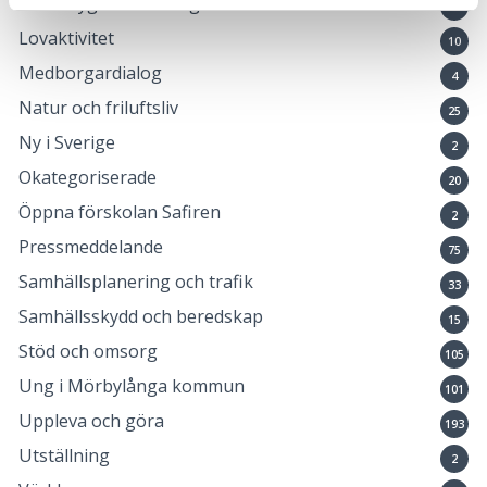
Landsbygdsutveckling
8
Lovaktivitet
10
Medborgardialog
4
Natur och friluftsliv
25
Ny i Sverige
2
Okategoriserade
20
Öppna förskolan Safiren
2
Pressmeddelande
75
Samhällsplanering och trafik
33
Samhällsskydd och beredskap
15
Stöd och omsorg
105
Ung i Mörbylånga kommun
101
Uppleva och göra
193
Utställning
2