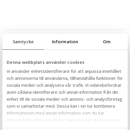
Senast uppdaterad:
2025-07-23
Publicerad:
2025-07-21
Samtycke
Information
Om
Dela sidan:
Linke
Face
Twit
Skriv
Arkiv
Denna webbplats använder cookies
dIn
book
ter
ut
Vi använder enhetsidentifierare för att anpassa innehållet
och annonserna till användarna, tillhandahålla funktioner för
sociala medier och analysera vår trafik. Vi vidarebefordrar
Ämne
även sådana identifierare och annan information från din
enhet till de sociala medier och annons- och analysföretag
Äldre och seniorer
32
som vi samarbetar med. Dessa kan i sin tur kombinera
Allmän
informationen med annan information som du har
90
tillhandahållit eller som de har samlat in när du har använt
Arbete och praktik
6
deras tjänster.