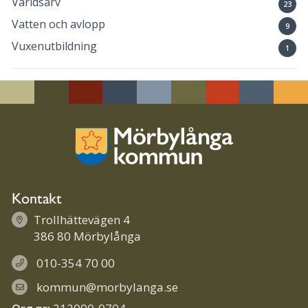
Världsarv
23
Vatten och avlopp
9
Vuxenutbildning
1
Kontakt
Trollhättevägen 4
386 80 Mörbylånga
010-354 70 00
kommun@morbylanga.se