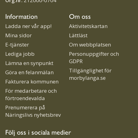
Org.nr:
212000-0704
Information
Om oss
Ladda ner vår app!
Aktivitetskartan
Mina sidor
Lättläst
E-tjänster
Om webbplatsen
Lediga jobb
Personuppgifter och
GDPR
Lämna en synpunkt
Tillgänglighet för
Göra en felanmälan
morbylanga.se
Fakturera kommunen
För medarbetare och
förtroendevalda
Prenumerera på
Näringslivs nyhetsbrev
Följ oss i sociala medier