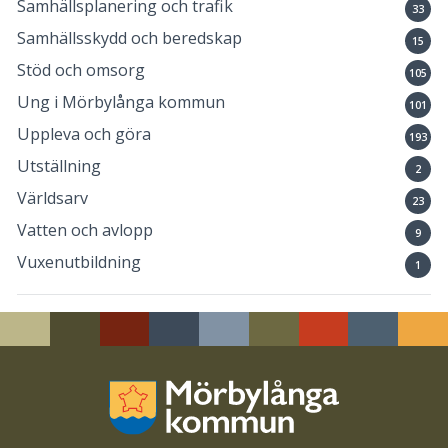
Samhällsplanering och trafik
33
Samhällsskydd och beredskap
15
Stöd och omsorg
105
Ung i Mörbylånga kommun
101
Uppleva och göra
193
Utställning
2
Världsarv
23
Vatten och avlopp
9
Vuxenutbildning
1