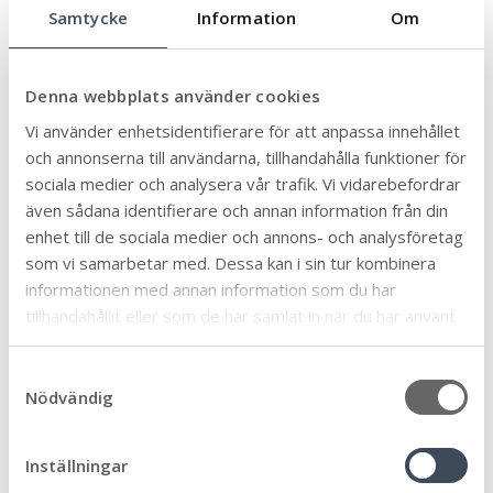
Samtycke
Information
Om
Ämne
Denna webbplats använder cookies
Äldre och seniorer
32
Vi använder enhetsidentifierare för att anpassa innehållet
Allmän
90
och annonserna till användarna, tillhandahålla funktioner för
Arbete och praktik
sociala medier och analysera vår trafik. Vi vidarebefordrar
6
även sådana identifierare och annan information från din
Biblioteken
12
enhet till de sociala medier och annons- och analysföretag
Bygga, bo och miljö
46
som vi samarbetar med. Dessa kan i sin tur kombinera
Eketorps borg
informationen med annan information som du har
6
tillhandahållit eller som de har samlat in när du har använt
En vecka fri från våld
1
deras tjänster.
Föräldrastöd
11
S
Företag och näringsliv
Nödvändig
57
a
Förskola, skola och utbildning
m
95
t
Framtiden
Inställningar
32
y