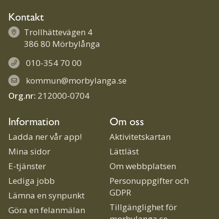
Kontakt
Trollhättevägen 4
386 80 Mörbylånga
010-354 70 00
kommun@morbylanga.se
Org.nr:
212000-0704
Information
Om oss
Ladda ner vår app!
Aktivitetskartan
Mina sidor
Lättläst
E-tjänster
Om webbplatsen
Lediga jobb
Personuppgifter och
GDPR
Lämna en synpunkt
Tillgänglighet för
Göra en felanmälan
morbylanga.se