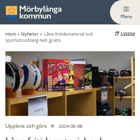
Meny
Lyssna
Hem
»
Nyheter
»
Låna fritidsmaterial och
sportutrustning helt gratis
Uppleva och göra
2024-08-08