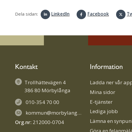
Dela sidan:
LinkedIn
Facebook
Tw
Kontakt
Information
Trollhättevägen 4
Ladda ner vår app
386 80 Mörbylånga
Mina sidor
E-tjänster
010-354 70 00
Lediga jobb
kommun@morbylanga.se
Lämna en synpun
Org.nr:
212000-0704
Göra en felanmäl