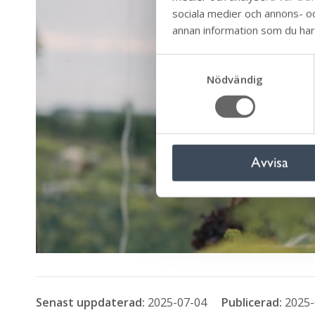
sociala medier och annons- o
annan information som du har t
S
Nödvändig
a
m
t
y
c
Avvisa
k
e
s
v
a
l
Senast uppdaterad:
2025-07-04
Publicerad:
2025-