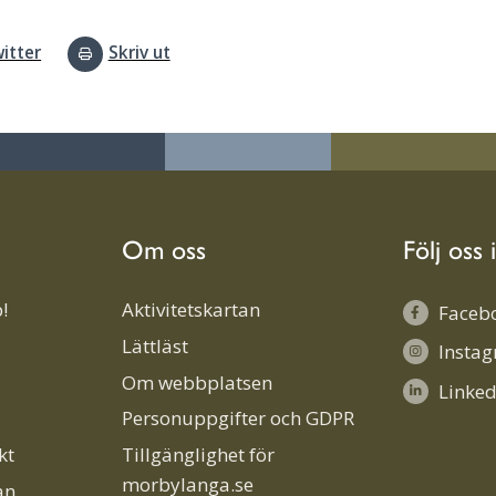
itter
Skriv ut
Om oss
Följ oss 
!
Aktivitetskartan
Faceb
Lättläst
Insta
Om webbplatsen
Linked
Personuppgifter och GDPR
kt
Tillgänglighet för
morbylanga.se
an