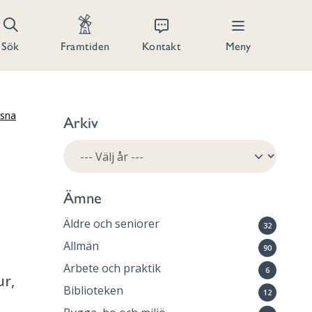
Kontakt
Meny
Sök
Framtiden
ssna
Arkiv
Ämne
Äldre och seniorer
32
Allmän
90
Arbete och praktik
6
ur,
Biblioteken
12