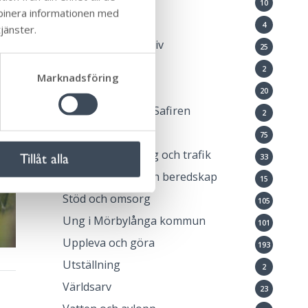
Lovaktivitet
10
mbinera informationen med
Medborgardialog
4
jänster.
Natur och friluftsliv
25
Ny i Sverige
2
Marknadsföring
Okategoriserade
20
Öppna förskolan Safiren
2
Pressmeddelande
75
Samhällsplanering och trafik
Tillåt alla
33
Samhällsskydd och beredskap
15
Stöd och omsorg
105
Ung i Mörbylånga kommun
101
Uppleva och göra
193
Utställning
2
Världsarv
23