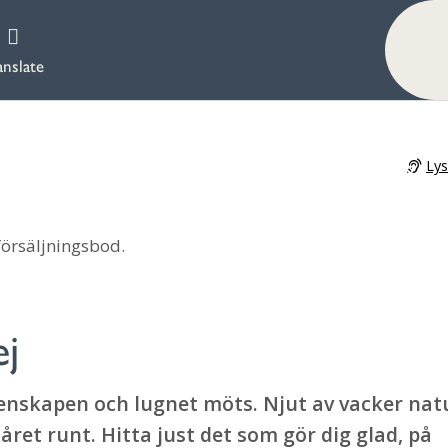
anslate
Ly
ej
enskapen och lugnet möts. Njut av vacker nat
ret runt. Hitta just det som gör dig glad, på