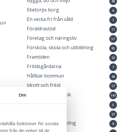
Bygga, bo och miljö
46
Eketorps borg
6
En vecka fri från våld
1
mun
Föräldrastöd
11
Företag och näringsliv
57
Förskola, skola och utbildning
95
Framtiden
32
Fritidsgårdarna
7
Hållbar kommun
46
Idrott och fritid
17
Kommun och politik
Om
147
Kommunlotsen
5
Kulturskolan
27
Landsbygdsutveckling
dahålla funktioner för sociala
8
on från din enhet till de