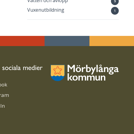
Vatten och avlopp
9
Vuxenutbildning
1
i sociala medier
ook
gram
In