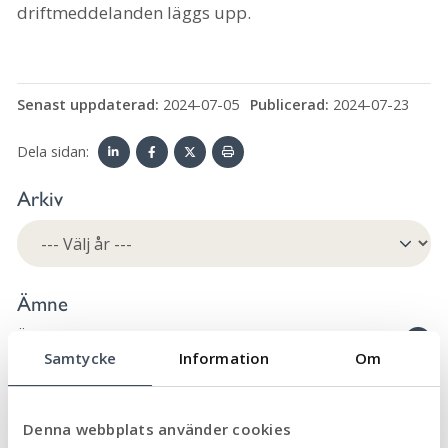
driftmeddelanden läggs upp.
Senast uppdaterad:
2024-07-05
Publicerad:
2024-07-23
Dela sidan:
Linke
Face
Twit
Skriv
Arkiv
dIn
book
ter
ut
Ämne
Äldre och seniorer
32
Samtycke
Information
Om
Allmän
90
Arbete och praktik
6
Denna webbplats använder cookies
Biblioteken
12