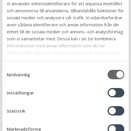
Vi använder enhetsidentifierare för att anpassa innehållet
Bygga, bo och miljö
46
och annonserna till användarna, tillhandahålla funktioner för
Eketorps borg
6
sociala medier och analysera vår trafik. Vi vidarebefordrar
En vecka fri från våld
även sådana identifierare och annan information från din
1
enhet till de sociala medier och annons- och analysföretag
Föräldrastöd
11
som vi samarbetar med. Dessa kan i sin tur kombinera
Företag och näringsliv
57
informationen med annan information som du har
Förskola, skola och utbildning
tillhandahållit eller som de har samlat in när du har använt
95
deras tjänster.
Framtiden
32
S
Fritidsgårdarna
7
Nödvändig
a
Hållbar kommun
46
m
Idrott och fritid
t
17
Inställningar
y
Kommun och politik
147
c
Kommunlotsen
5
k
Statistik
Kulturskolan
e
27
s
Landsbygdsutveckling
8
Marknadsföring