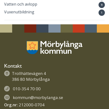
Vatten och avlopp
9
Vuxenutbildning
1
Kontakt
Trollhättevägen 4
386 80 Mörbylånga
010-354 70 00
kommun@morbylanga.se
Org.nr:
212000-0704