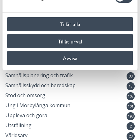
v
Lovaktivitet
10
a
Medborgardialog
l
4
Tillåt alla
Natur och friluftsliv
25
Ny i Sverige
2
Tillåt urval
Okategoriserade
20
Öppna förskolan Safiren
Avvisa
2
Pressmeddelande
75
Samhällsplanering och trafik
33
Samhällsskydd och beredskap
15
Stöd och omsorg
105
Ung i Mörbylånga kommun
101
Uppleva och göra
193
Utställning
2
Världsarv
23