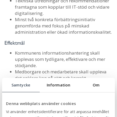
Tekniska utredningar och rekommendationer
framtagna som kopplar till IT-stöd och vidare
digitalisering.
Minst två konkreta förbättringsinitiativ
genomförda med fokus på minskad
administration eller ökad informationskvalitet.
Effektmål
Kommunens informationshantering skall
upplevas som tydligare, effektivare och mer
stödjande.
Medborgare och medarbetare skall uppleva
det enklare kan nå rätt och korrekt
information.
Samtycke
Information
Om
En struktur etablerad för
informationshantering som stödjer
regelefterlevnad, informationssäkerhet och
Denna webbplats använder cookies
vidare digitalisering.
Vi använder enhetsidentifierare för att anpassa innehållet
En ökad medvetenheten och kunskap kring