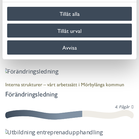
l
Tillåt alla
Interna strukturer – vårt arbetssätt i Mörbylånga kommun
Tillåt urval
Företagslots
4. Pågår
Avvisa
Interna strukturer – vårt arbetssätt i Mörbylånga kommun
Förändringsledning
4. Pågår