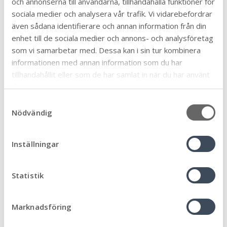
och annonserna till användarna, tillhandahålla funktioner för
området informationshantering inom
sociala medier och analysera vår trafik. Vi vidarebefordrar
kommunen.
även sådana identifierare och annan information från din
enhet till de sociala medier och annons- och analysföretag
Tidsram
som vi samarbetar med. Dessa kan i sin tur kombinera
2025-10-01–2027-09-30
informationen med annan information som du har
tillhandahållit eller som de har samlat in när du har använt
Beställare
deras tjänster.
David Idermark
S
Projektledare
Nödvändig
a
m
Mikael Lanaeus
t
Inställningar
Program
y
Interna strukturer – vårt arbetssätt i Mörbylånga
c
kommun
k
Statistik
e
s
Marknadsföring
v
Fler initiativ
a