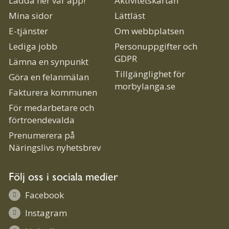
Ladda ner vår app!
Aktivitetskartan
Mina sidor
Lättläst
E-tjänster
Om webbplatsen
Lediga jobb
Personuppgifter och
GDPR
Lämna en synpunkt
Tillgänglighet för
Göra en felanmälan
morbylanga.se
Fakturera kommunen
För medarbetare och
förtroendevalda
Prenumerera på
Näringslivs nyhetsbrev
Följ oss i sociala medier
Facebook
Instagram