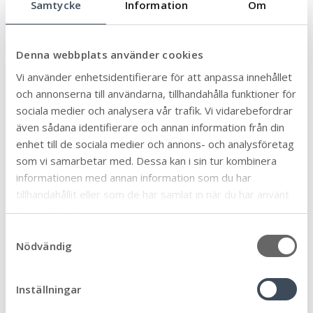
Samtycke
Information
Om
Annasara.nilsson@morbylanga.se
Denna webbplats använder cookies
Fler initiativ
Vi använder enhetsidentifierare för att anpassa innehållet
och annonserna till användarna, tillhandahålla funktioner för
sociala medier och analysera vår trafik. Vi vidarebefordrar
även sådana identifierare och annan information från din
enhet till de sociala medier och annons- och analysföretag
som vi samarbetar med. Dessa kan i sin tur kombinera
informationen med annan information som du har
tillhandahållit eller som de har samlat in när du har använt
deras tjänster.
S
Nödvändig
a
m
t
Inställningar
y