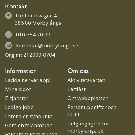
Kontakt
Trollhättevägen 4
386 80 Mörbylånga
010-354 70 00
kommun@morbylanga.se
Org.nr:
212000-0704
Information
Om oss
Ladda ner vår app!
Aktivitetskartan
Mina sidor
Lättläst
E-tjänster
Om webbplatsen
Lediga jobb
Personuppgifter och
GDPR
Lämna en synpunkt
Tillgänglighet för
Göra en felanmälan
morbylanga.se
Fakturera kommunen