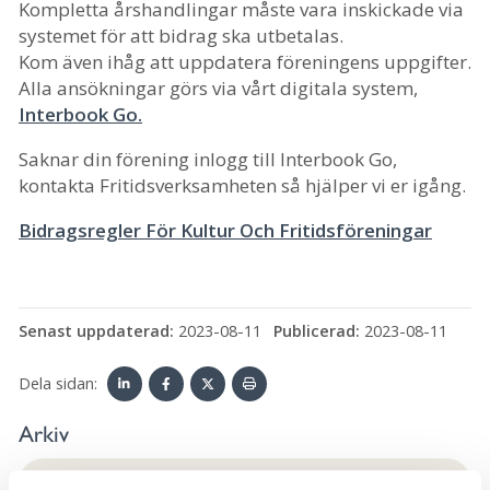
Kompletta årshandlingar måste vara inskickade via
systemet för att bidrag ska utbetalas.
Kom även ihåg att uppdatera föreningens uppgifter.
Alla ansökningar görs via vårt digitala system,
Interbook Go.
Saknar din förening inlogg till Interbook Go,
kontakta Fritidsverksamheten så hjälper vi er igång.
Bidragsregler För Kultur Och Fritidsföreningar
Senast uppdaterad:
2023-08-11
Publicerad:
2023-08-11
Dela sidan:
Linke
Face
Twit
Skriv
Arkiv
dIn
book
ter
ut