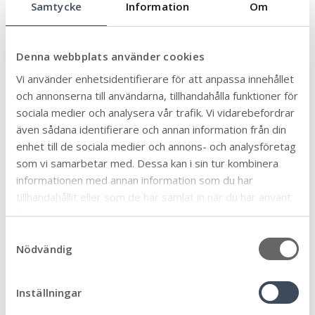
Samtycke
Information
Om
Ämne
Denna webbplats använder cookies
Äldre och seniorer
32
Vi använder enhetsidentifierare för att anpassa innehållet
Allmän
90
och annonserna till användarna, tillhandahålla funktioner för
Arbete och praktik
6
sociala medier och analysera vår trafik. Vi vidarebefordrar
Biblioteken
även sådana identifierare och annan information från din
12
enhet till de sociala medier och annons- och analysföretag
Bygga, bo och miljö
46
som vi samarbetar med. Dessa kan i sin tur kombinera
Eketorps borg
6
informationen med annan information som du har
En vecka fri från våld
tillhandahållit eller som de har samlat in när du har använt
1
deras tjänster.
Föräldrastöd
11
S
Företag och näringsliv
57
Nödvändig
a
Förskola, skola och utbildning
95
m
t
Framtiden
32
Inställningar
y
Fritidsgårdarna
7