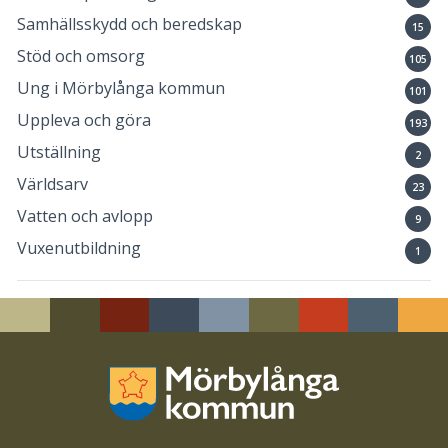
Samhällsskydd och beredskap
15
Stöd och omsorg
105
Ung i Mörbylånga kommun
101
Uppleva och göra
193
Utställning
2
Världsarv
23
Vatten och avlopp
9
Vuxenutbildning
1