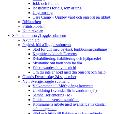
Jobb och framtid
Bostadstips för dig som är ung
Ung omsorg
Care Camp – Upplev vård och omsorg på riktigt!
Biblioteken
Fritidsbibblan
Kulturskolan
Stöd och omsorg
Toggle submenu
Akut hjälp
Psykisk hälsa
Toggle submenu
Stöd för dig med psykisk funktionsnedsättning
Kognitiv svikt och Demens
Rehabilitering, habilitering och hjälpmedel
Misstanke om barn som far illa
Efterlevandestöd vid suicid
Om du inte är nöjd med din omsorg och hjälp
Ölands Demensdag 24 september
Ny i Sverige
Toggle submenu
Välkommen till Mörbylånga kommun
Utbildning i svenska för invandrare (sfi)
Samhällsorientering (so)
Guiden till svenska samhället
Kommunens arbete med nyanlända flyktingar
och integration
Stöd och hjälp till flyktingar och nyanlända