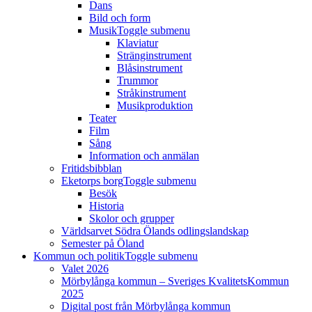
Dans
Bild och form
Musik
Toggle submenu
Klaviatur
Stränginstrument
Blåsinstrument
Trummor
Stråkinstrument
Musikproduktion
Teater
Film
Sång
Information och anmälan
Fritidsbibblan
Eketorps borg
Toggle submenu
Besök
Historia
Skolor och grupper
Världsarvet Södra Ölands odlingslandskap
Semester på Öland
Kommun och politik
Toggle submenu
Valet 2026
Mörbylånga kommun – Sveriges KvalitetsKommun
2025
Digital post från Mörbylånga kommun