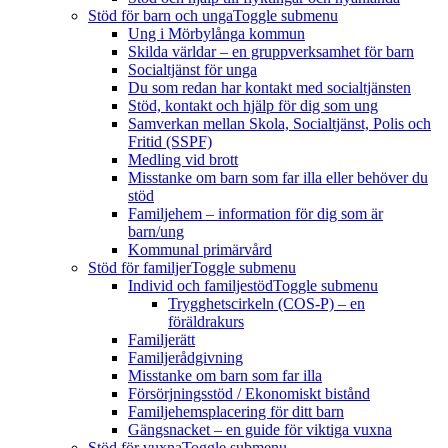
Stöd för barn och unga
Toggle submenu
Ung i Mörbylånga kommun
Skilda världar – en gruppverksamhet för barn
Socialtjänst för unga
Du som redan har kontakt med socialtjänsten
Stöd, kontakt och hjälp för dig som ung
Samverkan mellan Skola, Socialtjänst, Polis och
Fritid (SSPF)
Medling vid brott
Misstanke om barn som far illa eller behöver du
stöd
Familjehem – information för dig som är
barn/ung
Kommunal primärvård
Stöd för familjer
Toggle submenu
Individ och familjestöd
Toggle submenu
Trygghetscirkeln (COS-P) – en
föräldrakurs
Familjerätt
Familjerådgivning
Misstanke om barn som far illa
Försörjningsstöd / Ekonomiskt bistånd
Familjehemsplacering för ditt barn
Gängsnacket – en guide för viktiga vuxna
Stöd för vuxna
Toggle submenu