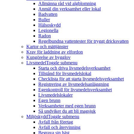
Allmänna råd vid algblomning
Anmäl din verksamhet eller lokal
Badvatten
Buller
Hälsoskydd
Legionella
Radon
Regelbundna vattentester för tryggt dricksvatten
Kartor och mättjänster
Krav för laddning av elfordon
Kungörelse av bygglov
Livsmedel
Toggle submenu
Starta och driva livsmedelsverksamhet
Tillstånd för livsmedelslokal
Checklista för att starta livsmedelsverksamhet
Registrering av livsmedelsanläggning
Egenkontroll för livsmedelsverksamhet
Livsmedelslokaler
Egen brunn
Verksamheter med egen brunn
Så undviker du att bli magsjuk
Miljöskydd
Toggle submenu
Avfall från företag
Avfall och återvinning
Begrava sin häst