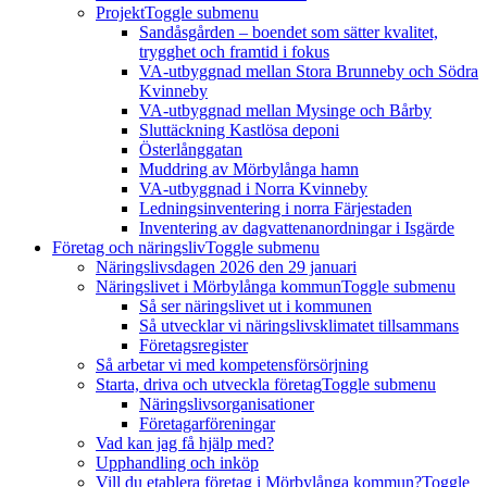
Projekt
Toggle submenu
Sandåsgården – boendet som sätter kvalitet,
trygghet och framtid i fokus
VA-utbyggnad mellan Stora Brunneby och Södra
Kvinneby
VA-utbyggnad mellan Mysinge och Bårby
Sluttäckning Kastlösa deponi
Österlånggatan
Muddring av Mörbylånga hamn
VA-utbyggnad i Norra Kvinneby
Ledningsinventering i norra Färjestaden
Inventering av dagvattenanordningar i Isgärde
Företag och näringsliv
Toggle submenu
Näringslivsdagen 2026 den 29 januari
Näringslivet i Mörbylånga kommun
Toggle submenu
Så ser näringslivet ut i kommunen
Så utvecklar vi näringslivsklimatet tillsammans
Företagsregister
Så arbetar vi med kompetensförsörjning
Starta, driva och utveckla företag
Toggle submenu
Näringslivsorganisationer
Företagarföreningar
Vad kan jag få hjälp med?
Upphandling och inköp
Vill du etablera företag i Mörbylånga kommun?
Toggle