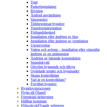
Träd
Parkeringsplatser
Rivning
Ändrad användning
Säsongslov
Tidsbegränsat bygglov
Transformatorstation
Förhandsbesked
Installation eller ändring av hiss
Installation eller ändring av ventilation
Uteservering
Vatten och avlopp – installation eller väsentlig
ändring av en anläggning
Ändring av bärande konstruktion
Strandskydd
Olovligt byggande och tillsyn
Ovårdade tomter och byggnader
Skapa kontrollplan
Vad är en kontrollplan?
Frivilligt bygglov
Bygglovsprocessen
Flytta till Öland!
Förenklad delgivning
Hållbar kommun
Hälsoskydd
Toggle submenu