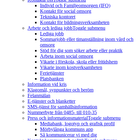
Individ och Familjeomsorgen (IFO)
Kontakt för social omsorg
Tekniska kontoret
Kontakt för bildningsverksamheten
Arbete och lediga jobb
Toggle submenu
Lediga jobb
Sommarjobb eller timanställning inom vård och
omsorg
Stöd för dig som söker arbete eller praktik
Arbeta inom social omsorg
Vikarie i förskola, skola eller fritidshem
Vikarie inom kostverksamheten
Ferietjänster
Platsbanken
Information vid kris
Klagomål, synpunkter och beröm
Felanmälan
E-tjänster och blanketter
SMS-tjänst för samhällsinformation
Nummerbyte från 0485- till 010-35
Press och informationsmaterial
Toggle submenu
Mediabank, logotyp och grafisk profil
Mörbylånga kommuns app
Så kommunicerar vi med dig