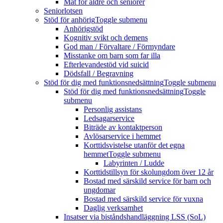
Mat för äldre och seniorer
Seniorlotsen
Stöd för anhörig
Toggle submenu
Anhörigstöd
Kognitiv svikt och demens
God man / Förvaltare / Förmyndare
Misstanke om barn som far illa
Efterlevandestöd vid suicid
Dödsfall / Begravning
Stöd för dig med funktionsnedsättning
Toggle submenu
Stöd för dig med funktionsnedsättning
Toggle
submenu
Personlig assistans
Ledsagarservice
Biträde av kontaktperson
Avlösarservice i hemmet
Korttidsvistelse utanför det egna
hemmet
Toggle submenu
Labyrinten / Ludde
Korttidstillsyn för skolungdom över 12 år
Bostad med särskild service för barn och
ungdomar
Bostad med särskild service för vuxna
Daglig verksamhet
Insatser via biståndshandläggning LSS (SoL)