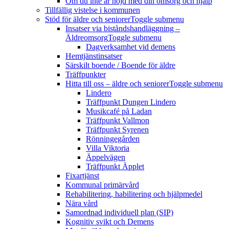
Om du inte är nöjd med din omsorg och hjälp
Tillfällig vistelse i kommunen
Stöd för äldre och seniorer
Toggle submenu
Insatser via biståndshandläggning –
Äldreomsorg
Toggle submenu
Dagverksamhet vid demens
Hemtjänstinsatser
Särskilt boende / Boende för äldre
Träffpunkter
Hitta till oss – äldre och seniorer
Toggle submenu
Lindero
Träffpunkt Dungen Lindero
Musikcafé på Ladan
Träffpunkt Vallmon
Träffpunkt Syrenen
Rönningegården
Villa Viktoria
Äppelvägen
Träffpunkt Äpplet
Fixartjänst
Kommunal primärvård
Rehabilitering, habilitering och hjälpmedel
Nära vård
Samordnad individuell plan (SIP)
Kognitiv svikt och Demens