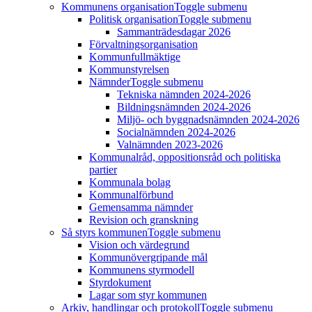
Kommunens organisation
Toggle submenu
Politisk organisation
Toggle submenu
Sammanträdesdagar 2026
Förvaltningsorganisation
Kommunfullmäktige
Kommunstyrelsen
Nämnder
Toggle submenu
Tekniska nämnden 2024-2026
Bildningsnämnden 2024-2026
Miljö- och byggnadsnämnden 2024-2026
Socialnämnden 2024-2026
Valnämnden 2023-2026
Kommunalråd, oppositionsråd och politiska
partier
Kommunala bolag
Kommunalförbund
Gemensamma nämnder
Revision och granskning
Så styrs kommunen
Toggle submenu
Vision och värdegrund
Kommunövergripande mål
Kommunens styrmodell
Styrdokument
Lagar som styr kommunen
Arkiv, handlingar och protokoll
Toggle submenu