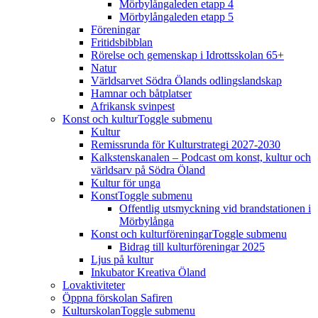
Mörbylångaleden etapp 4
Mörbylångaleden etapp 5
Föreningar
Fritidsbibblan
Rörelse och gemenskap i Idrottsskolan 65+
Natur
Världsarvet Södra Ölands odlingslandskap
Hamnar och båtplatser
Afrikansk svinpest
Konst och kultur
Toggle submenu
Kultur
Remissrunda för Kulturstrategi 2027-2030
Kalkstenskanalen – Podcast om konst, kultur och
världsarv på Södra Öland
Kultur för unga
Konst
Toggle submenu
Offentlig utsmyckning vid brandstationen i
Mörbylånga
Konst och kulturföreningar
Toggle submenu
Bidrag till kulturföreningar 2025
Ljus på kultur
Inkubator Kreativa Öland
Lovaktiviteter
Öppna förskolan Safiren
Kulturskolan
Toggle submenu