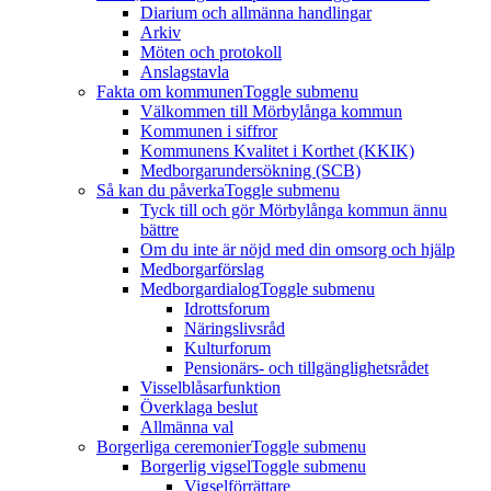
Diarium och allmänna handlingar
Arkiv
Möten och protokoll
Anslagstavla
Fakta om kommunen
Toggle submenu
Välkommen till Mörbylånga kommun
Kommunen i siffror
Kommunens Kvalitet i Korthet (KKIK)
Medborgarundersökning (SCB)
Så kan du påverka
Toggle submenu
Tyck till och gör Mörbylånga kommun ännu
bättre
Om du inte är nöjd med din omsorg och hjälp
Medborgarförslag
Medborgardialog
Toggle submenu
Idrottsforum
Näringslivsråd
Kulturforum
Pensionärs- och tillgänglighetsrådet
Visselblåsarfunktion
Överklaga beslut
Allmänna val
Borgerliga ceremonier
Toggle submenu
Borgerlig vigsel
Toggle submenu
Vigselförrättare