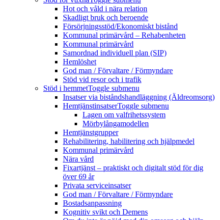
Hot och våld i nära relation
Skadligt bruk och beroende
Försörjningsstöd/Ekonomiskt bistånd
Kommunal primärvård – Rehabenheten
Kommunal primärvård
Samordnad individuell plan (SIP)
Hemlöshet
God man / Förvaltare / Förmyndare
Stöd vid resor och i trafik
Stöd i hemmet
Toggle submenu
Insatser via biståndshandläggning (Äldreomsorg)
Hemtjänstinsatser
Toggle submenu
Lagen om valfrihetssystem
Mörbylångamodellen
Hemtjänstgrupper
Rehabilitering, habilitering och hjälpmedel
Kommunal primärvård
Nära vård
Fixartjänst – praktiskt och digitalt stöd för dig
över 69 år
Privata serviceinsatser
God man / Förvaltare / Förmyndare
Bostadsanpassning
Kognitiv svikt och Demens