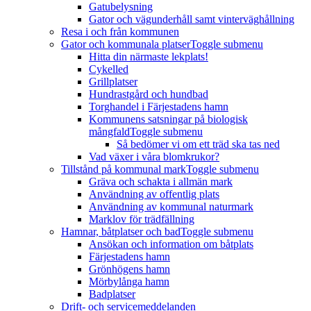
Gatubelysning
Gator och vägunderhåll samt vinterväghållning
Resa i och från kommunen
Gator och kommunala platser
Toggle submenu
Hitta din närmaste lekplats!
Cykelled
Grillplatser
Hundrastgård och hundbad
Torghandel i Färjestadens hamn
Kommunens satsningar på biologisk
mångfald
Toggle submenu
Så bedömer vi om ett träd ska tas ned
Vad växer i våra blomkrukor?
Tillstånd på kommunal mark
Toggle submenu
Gräva och schakta i allmän mark
Användning av offentlig plats
Användning av kommunal naturmark
Marklov för trädfällning
Hamnar, båtplatser och bad
Toggle submenu
Ansökan och information om båtplats
Färjestadens hamn
Grönhögens hamn
Mörbylånga hamn
Badplatser
Drift- och servicemeddelanden