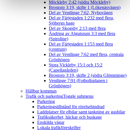
Möckleby 2:42 (södra Möckleby)
Brostorp 3:19, skifte 1 (Lökenäsvägen)
Del av Ventlinge 7:62, Nybovägen
Del av Färjestaden 1:232 med flera,
Sjöbergs hage
Del av Skogsby 2:13 med flera
Ändring av Algutsrum 3:3 med flera
(Spiroline)
Del av Färjestaden 1:153 med flera
(centrum)
Del av Ventlinge 7:62 med flera, centrala
Grönhögen
Stora Vickleby 15:1 och 15:2
(Capellagården)
Brostorp 3:19, skifte 2 (södra Glömminge)
Ventlinge 7:91 (Fotbollsplanen i
Grönhögen)
Hållbar kommun
Trafik och parkering
Toggle submenu
Parkering
Parkeringstillstånd för rörelsehindrad
Laddplatser för elbilar samt tankning av gasbilar
Trafiksäkerhet, häckar och buskage
Enskilda vägar
Lokala trafikföreskrifter