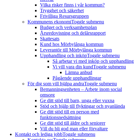
Vilka risker finns i vår kommun?
Trygghet och säkerhet
Frivilliga Resursgruppen
Kommunens ekonomi
Toggle submenu
Budget och verksamhetsplan
Årsredovisning och delårsrapport
Skattesats
Kund hos Mörbylånga kommun
Leverantör till Mörbylånga kommun
Upphandling och inköp
Toggle submenu
Så arbetar vi med inköp och upphandling
Vi vill vara din kund
Toggle submenu
Lämna anbud
Pågående upphandlingar
För dig som vill hjälpa andra
Toggle submenu
Bemanningsenheten – Arbete inom social
omsorg
Ge ditt stöd till barn, unga eller vuxna
Stöd och hjälp till flyktingar och nyanlända
Ge ditt stöd till en person med
funktionsnedsättning
Ge ditt stöd till äldre och seniorer
Vill du bli god man eller förvaltare
Kontakt och lediga jobb
Toggle submenu
Kontakta oss
Toggle submenu