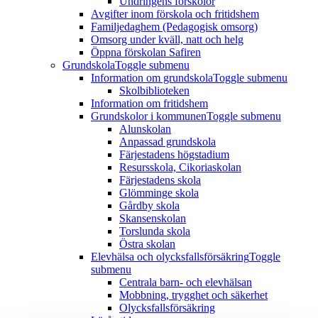
Undringens förskolor
Avgifter inom förskola och fritidshem
Familjedaghem (Pedagogisk omsorg)
Omsorg under kväll, natt och helg
Öppna förskolan Safiren
Grundskola
Toggle submenu
Information om grundskola
Toggle submenu
Skolbiblioteken
Information om fritidshem
Grundskolor i kommunen
Toggle submenu
Alunskolan
Anpassad grundskola
Färjestadens högstadium
Resursskola, Cikoriaskolan
Färjestadens skola
Glömminge skola
Gårdby skola
Skansenskolan
Torslunda skola
Östra skolan
Elevhälsa och olycksfallsförsäkring
Toggle
submenu
Centrala barn- och elevhälsan
Mobbning, trygghet och säkerhet
Olycksfallsförsäkring