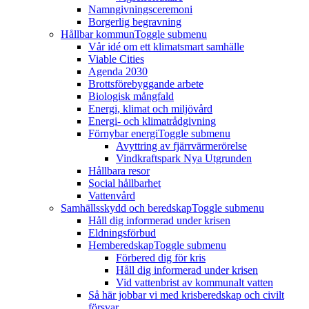
Namngivningsceremoni
Borgerlig begravning
Hållbar kommun
Toggle submenu
Vår idé om ett klimatsmart samhälle
Viable Cities
Agenda 2030
Brottsförebyggande arbete
Biologisk mångfald
Energi, klimat och miljövård
Energi- och klimatrådgivning
Förnybar energi
Toggle submenu
Avyttring av fjärrvärmerörelse
Vindkraftspark Nya Utgrunden
Hållbara resor
Social hållbarhet
Vattenvård
Samhällsskydd och beredskap
Toggle submenu
Håll dig informerad under krisen
Eldningsförbud
Hemberedskap
Toggle submenu
Förbered dig för kris
Håll dig informerad under krisen
Vid vattenbrist av kommunalt vatten
Så här jobbar vi med krisberedskap och civilt
försvar