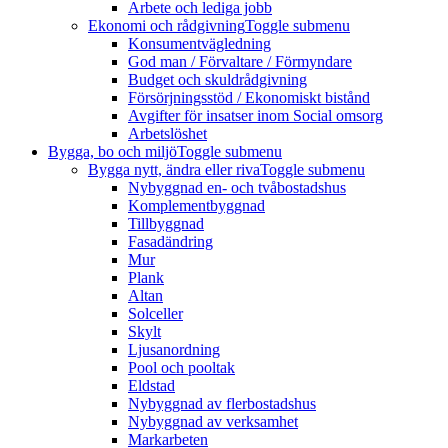
Arbete och lediga jobb
Ekonomi och rådgivning
Toggle submenu
Konsumentvägledning
God man / Förvaltare / Förmyndare
Budget och skuldrådgivning
Försörjningsstöd / Ekonomiskt bistånd
Avgifter för insatser inom Social omsorg
Arbetslöshet
Bygga, bo och miljö
Toggle submenu
Bygga nytt, ändra eller riva
Toggle submenu
Nybyggnad en- och tvåbostadshus
Komplementbyggnad
Tillbyggnad
Fasadändring
Mur
Plank
Altan
Solceller
Skylt
Ljusanordning
Pool och pooltak
Eldstad
Nybyggnad av flerbostadshus
Nybyggnad av verksamhet
Markarbeten