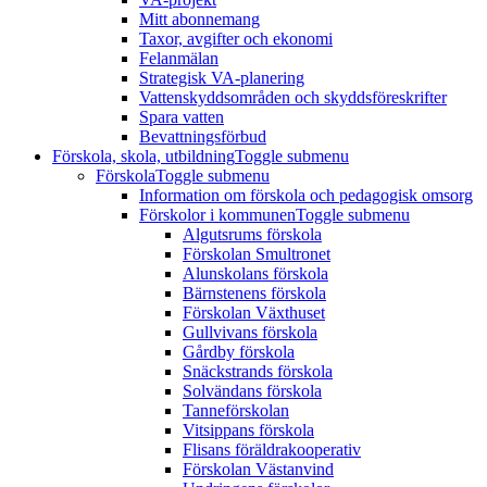
Mitt abonnemang
Taxor, avgifter och ekonomi
Felanmälan
Strategisk VA-planering
Vattenskyddsområden och skyddsföreskrifter
Spara vatten
Bevattningsförbud
Förskola, skola, utbildning
Toggle submenu
Förskola
Toggle submenu
Information om förskola och pedagogisk omsorg
Förskolor i kommunen
Toggle submenu
Algutsrums förskola
Förskolan Smultronet
Alunskolans förskola
Bärnstenens förskola
Förskolan Växthuset
Gullvivans förskola
Gårdby förskola
Snäckstrands förskola
Solvändans förskola
Tanneförskolan
Vitsippans förskola
Flisans föräldrakooperativ
Förskolan Västanvind