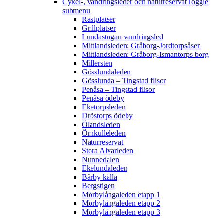
Cykel-, vandringsleder och naturreservat
Toggle
submenu
Rastplatser
Grillplatser
Lundastugan vandringsled
Mittlandsleden: Gråborg-Jordtorpsåsen
Mittlandsleden: Gråborg-Ismantorps borg
Millersten
Gösslundaleden
Gösslunda – Tingstad flisor
Penåsa – Tingstad flisor
Penåsa ödeby
Eketorpsleden
Dröstorps ödeby
Ölandsleden
Örnkulleleden
Naturreservat
Stora Alvarleden
Nunnedalen
Ekelundaleden
Bårby källa
Bergstigen
Mörbylångaleden etapp 1
Mörbylångaleden etapp 2
Mörbylångaleden etapp 3