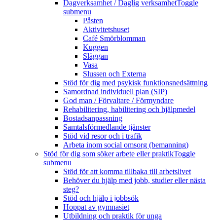
Dagverksamhet / Daglig verksamhet
Toggle
submenu
Påsten
Aktivitetshuset
Café Smörblomman
Kuggen
Släggan
Vasa
Slussen och Externa
Stöd för dig med psykisk funktionsnedsättning
Samordnad individuell plan (SIP)
God man / Förvaltare / Förmyndare
Rehabilitering, habilitering och hjälpmedel
Bostadsanpassning
Samtalsförmedlande tjänster
Stöd vid resor och i trafik
Arbeta inom social omsorg (bemanning)
Stöd för dig som söker arbete eller praktik
Toggle
submenu
Stöd för att komma tillbaka till arbetslivet
Behöver du hjälp med jobb, studier eller nästa
steg?
Stöd och hjälp i jobbsök
Hoppat av gymnasiet
Utbildning och praktik för unga