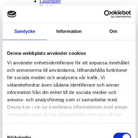
Läsårstider
Skolskjuts
Gymnasieskola
Vuxenutbildning
Utbildning i svenska för invandrare (sfi)
Kulturskolan
Samtycke
Information
Om
Mat i skola och förskola
Våra skolportaler
Vill du jobba som vikarie i förskola, skola eller
fritidshem?
Denna webbplats använder cookies
Samhällsplanering och trafik
Toggle submenu
Översiktsplanering och planprogram
Toggle submenu
Vi använder enhetsidentifierare för att anpassa innehållet
Planprogram
Toggle submenu
och annonserna till användarna, tillhandahålla funktioner
Vad är ett planprogram?
för sociala medier och analysera vår trafik. Vi
Godkända planprogram
Kommunala styrdokument för
vidarebefordrar även sådana identifierare och annan
samhällsplaneringen
information från din enhet till de sociala medier och
Översiktsplan
annons- och analysföretag som vi samarbetar med.
Mark och exploatering
Toggle submenu
Nytt område för företag och verksamheter
Dessa kan i sin tur kombinera informationen med annan
Glömminge Backe
information som du har tillhandahållit eller som de har
Grannemedgivande
samlat in när du har använt deras tjänster.
Detaljplaner
Toggle submenu
Planbesked
Samtyckesval
Gällande detaljplaner
Nödvändig