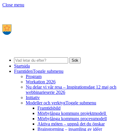
Close menu
Sök
Startsida
Framtiden
Toggle submenu
Program
Workation 2026
Nu delar vi vår resa – Inspirationsdag 12 maj och
webbinarieserie 2026
Initiativ
Modeller och verktyg
Toggle submenu
Framtidsbild
Mörbylånga kommuns projektmodell
Mörbylånga kommuns processmodell
Aktiva möten – uppnå det du önskar
Brainstorming – insamling av idéer