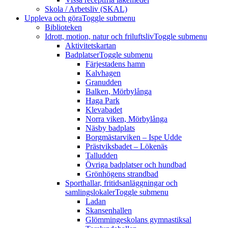
Skola / Arbetsliv (SKAL)
Uppleva och göra
Toggle submenu
Biblioteken
Idrott, motion, natur och friluftsliv
Toggle submenu
Aktivitetskartan
Badplatser
Toggle submenu
Färjestadens hamn
Kalvhagen
Granudden
Balken, Mörbylånga
Haga Park
Klevabadet
Norra viken, Mörbylånga
Näsby badplats
Borgmästarviken – Ispe Udde
Prästviksbadet – Lökenäs
Talludden
Övriga badplatser och hundbad
Grönhögens strandbad
Sporthallar, fritidsanläggningar och
samlingslokaler
Toggle submenu
Ladan
Skansenhallen
Glömmingeskolans gymnastiksal