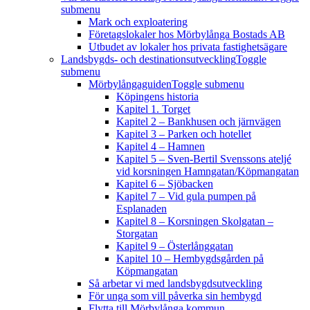
submenu
Mark och exploatering
Företagslokaler hos Mörbylånga Bostads AB
Utbudet av lokaler hos privata fastighetsägare
Landsbygds- och destinationsutveckling
Toggle
submenu
Mörbylångaguiden
Toggle submenu
Köpingens historia
Kapitel 1. Torget
Kapitel 2 – Bankhusen och järnvägen
Kapitel 3 – Parken och hotellet
Kapitel 4 – Hamnen
Kapitel 5 – Sven-Bertil Svenssons ateljé
vid korsningen Hamngatan/Köpmangatan
Kapitel 6 – Sjöbacken
Kapitel 7 – Vid gula pumpen på
Esplanaden
Kapitel 8 – Korsningen Skolgatan –
Storgatan
Kapitel 9 – Österlånggatan
Kapitel 10 – Hembygdsgården på
Köpmangatan
Så arbetar vi med landsbygdsutveckling
För unga som vill påverka sin hembygd
Flytta till Mörbylånga kommun