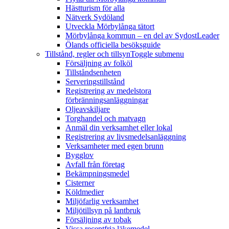
Hästturism för alla
Nätverk Sydöland
Utveckla Mörbylånga tätort
Mörbylånga kommun – en del av SydostLeader
Ölands officiella besöksguide
Tillstånd, regler och tillsyn
Toggle submenu
Försäljning av folköl
Tillståndsenheten
Serveringstillstånd
Registrering av medelstora
förbränningsanläggningar
Oljeavskiljare
Torghandel och matvagn
Anmäl din verksamhet eller lokal
Registrering av livsmedelsanläggning
Verksamheter med egen brunn
Bygglov
Avfall från företag
Bekämpningsmedel
Cisterner
Köldmedier
Miljöfarlig verksamhet
Miljötillsyn på lantbruk
Försäljning av tobak
Vissa receptfria läkemedel