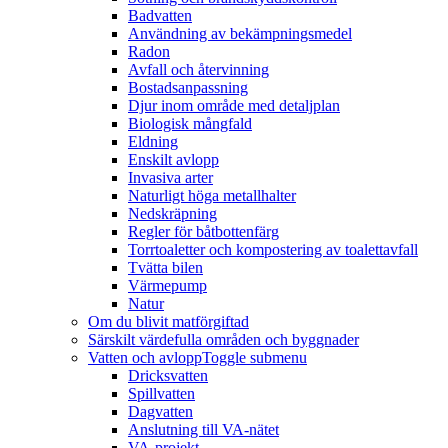
Badvatten
Användning av bekämpningsmedel
Radon
Avfall och återvinning
Bostadsanpassning
Djur inom område med detaljplan
Biologisk mångfald
Eldning
Enskilt avlopp
Invasiva arter
Naturligt höga metallhalter
Nedskräpning
Regler för båtbottenfärg
Torrtoaletter och kompostering av toalettavfall
Tvätta bilen
Värmepump
Natur
Om du blivit matförgiftad
Särskilt värdefulla områden och byggnader
Vatten och avlopp
Toggle submenu
Dricksvatten
Spillvatten
Dagvatten
Anslutning till VA-nätet
VA-projekt