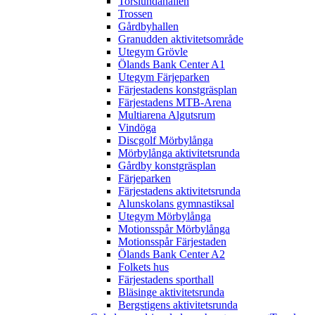
Torslundahallen
Trossen
Gårdbyhallen
Granudden aktivitetsområde
Utegym Grövle
Ölands Bank Center A1
Utegym Färjeparken
Färjestadens konstgräsplan
Färjestadens MTB-Arena
Multiarena Algutsrum
Vindöga
Discgolf Mörbylånga
Mörbylånga aktivitetsrunda
Gårdby konstgräsplan
Färjeparken
Färjestadens aktivitetsrunda
Alunskolans gymnastiksal
Utegym Mörbylånga
Motionsspår Mörbylånga
Motionsspår Färjestaden
Ölands Bank Center A2
Folkets hus
Färjestadens sporthall
Bläsinge aktivitetsrunda
Bergstigens aktivitetsrunda