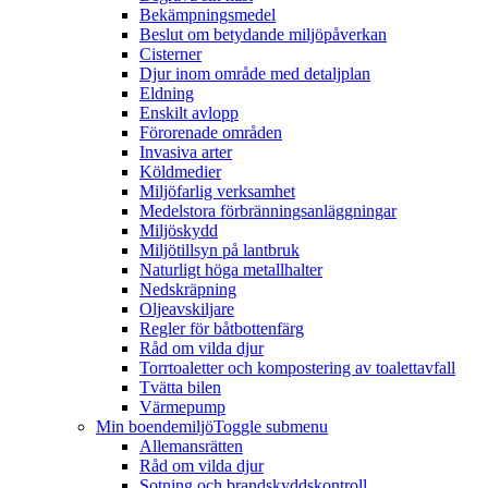
Bekämpningsmedel
Beslut om betydande miljöpåverkan
Cisterner
Djur inom område med detaljplan
Eldning
Enskilt avlopp
Förorenade områden
Invasiva arter
Köldmedier
Miljöfarlig verksamhet
Medelstora förbränningsanläggningar
Miljöskydd
Miljötillsyn på lantbruk
Naturligt höga metallhalter
Nedskräpning
Oljeavskiljare
Regler för båtbottenfärg
Råd om vilda djur
Torrtoaletter och kompostering av toalettavfall
Tvätta bilen
Värmepump
Min boendemiljö
Toggle submenu
Allemansrätten
Råd om vilda djur
Sotning och brandskyddskontroll