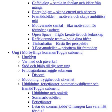
Cafédialog – samla in förslag och idéer från
många
Energihöjare – skapa energi och närvaro
Framtidsbilder – motivera och skapa ambitiösa
mål
Motiverande samtal – öka motivation för
förändringsarbete
Open Space – frigör kreativitet och ledarskap
Reflekterande team – bolla dina idéer
Tänkarhattar – förstå fler perspektiv
3 Box-modellen – prioritera för framtiden
Ung i Mörbylånga kommun
Toggle submenu
UngNytt
Var med och påverka!
Stöd och hjälp till dig som ung
Fritidsgårdarna
Toggle submenu
Discord
Mobbning, trygghet och säkerhet
Utbildning, ferietjänster, sommarlovsbiljetter och
framtid
Toggle submenu
Utbildning och praktik
Sommarlovsbiljett
Ferietjänster
Letar du sommarjobb? Omsorgen kan vara nått
för dig!