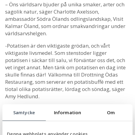
– Öns världsarv bjuder på unika smaker, arter och
sagolik natur, säger Charlotte Axelsson,
ambassadör Södra Ölands odlingslandskap, Visit
Kalmar Öland, som ordnar smakvandringar under
världsarvshelgen.
-Potatisen är den viktigaste grödan, och vårt
viktigaste livsmedel. Som stenstoder ligger
potatisen i säckar till salu, vi förväntar oss det, och
vet inget annat. Men tänk om potatisen en dag inte
skulle finnas där! Välkomna till Drottning Ödas
Restaurang, som serverar en potatisbuffé med ett
tiotal olika potatisrätter, lördag och söndag, säger
Amy Hedlund.
För mer information
Samtycke
Information
Om
Kontakta
Denna webbplats använder cookies