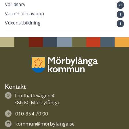
Världsarv
23
Vatten och avlopp
9
Vuxenutbildning
1
Kontakt
Trollhättevägen 4
386 80 Mörbylånga
010-354 70 00
kommun@morbylanga.se