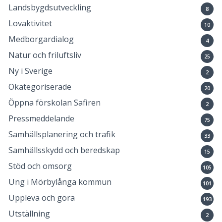
Landsbygdsutveckling
8
Lovaktivitet
10
Medborgardialog
4
Natur och friluftsliv
25
Ny i Sverige
2
Okategoriserade
20
Öppna förskolan Safiren
2
Pressmeddelande
75
Samhällsplanering och trafik
33
Samhällsskydd och beredskap
15
Stöd och omsorg
105
Ung i Mörbylånga kommun
101
Uppleva och göra
193
Utställning
2