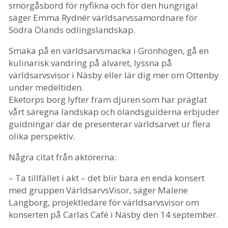
smörgåsbord för nyfikna och för den hungriga!
säger Emma Rydnér världsarvssamordnare för
Södra Ölands odlingslandskap.
Smaka på en världsarvsmacka i Grönhögen, gå en
kulinarisk vandring på alvaret, lyssna på
världsarvsvisor i Näsby eller lär dig mer om Ottenby
under medeltiden.
Eketorps borg lyfter fram djuren som har präglat
vårt säregna landskap och ölandsguiderna erbjuder
guidningar där de presenterar världsarvet ur flera
olika perspektiv.
Några citat från aktörerna:
– Ta tillfället i akt – det blir bara en enda konsert
med gruppen VärldsarvsVisor, säger Malene
Langborg, projektledare för världsarvsvisor om
konserten på Carlas Café i Näsby den 14 september.