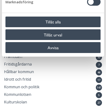
Marknadsföring
Biblioteken
v
12
a
Bygga, bo och miljö
46
l
Eketorps borg
6
Tillåt alla
En vecka fri från våld
1
Föräldrastöd
Tillåt urval
11
Företag och näringsliv
57
Avvisa
Förskola, skola och utbildning
95
Framtiden
32
Fritidsgårdarna
7
Hållbar kommun
46
Idrott och fritid
17
Kommun och politik
147
Kommunlotsen
5
Kulturskolan
27