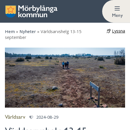
Meny
Lyssna
Hem
»
Nyheter
»
Världsarvshelg 13-15
september
Världsarv
2024-08-29