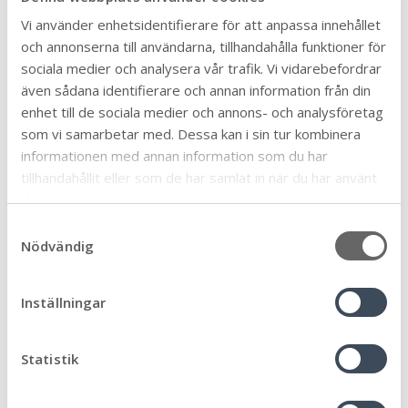
Emma Rydnér, Världsarvssamordnare
Vi använder enhetsidentifierare för att anpassa innehållet
010-354 78 96
och annonserna till användarna, tillhandahålla funktioner för
emma.rydner@morbylanga.se
sociala medier och analysera vår trafik. Vi vidarebefordrar
även sådana identifierare och annan information från din
enhet till de sociala medier och annons- och analysföretag
Senast uppdaterad:
2024-08-29
Publicerad:
2024-08-29
som vi samarbetar med. Dessa kan i sin tur kombinera
informationen med annan information som du har
Dela sidan:
tillhandahållit eller som de har samlat in när du har använt
Linke
Face
Twit
Skriv
deras tjänster.
Arkiv
dIn
book
ter
ut
S
Nödvändig
a
m
t
Ämne
Inställningar
y
Äldre och seniorer
c
32
k
Statistik
Allmän
90
e
Arbete och praktik
6
s