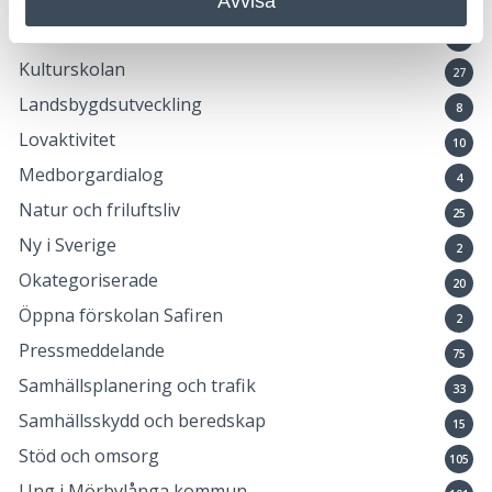
Avvisa
147
Kommunlotsen
5
Kulturskolan
27
Landsbygdsutveckling
8
Lovaktivitet
10
Medborgardialog
4
Natur och friluftsliv
25
Ny i Sverige
2
Okategoriserade
20
Öppna förskolan Safiren
2
Pressmeddelande
75
Samhällsplanering och trafik
33
Samhällsskydd och beredskap
15
Stöd och omsorg
105
Ung i Mörbylånga kommun