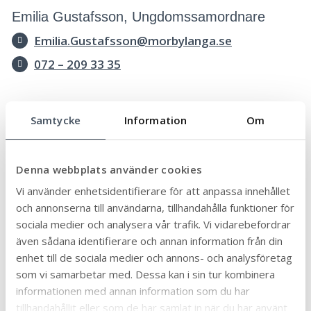
Emilia Gustafsson, Ungdomssamordnare
Emilia.Gustafsson@morbylanga.se
072 – 209 33 35
Samtycke
Information
Om
Senast uppdaterad:
2024-04-23
Publicerad:
2023-08-25
Denna webbplats använder cookies
Dela sidan:
Vi använder enhetsidentifierare för att anpassa innehållet
Linke
Face
Twit
Skriv
och annonserna till användarna, tillhandahålla funktioner för
Arkiv
dIn
book
ter
ut
sociala medier och analysera vår trafik. Vi vidarebefordrar
även sådana identifierare och annan information från din
enhet till de sociala medier och annons- och analysföretag
som vi samarbetar med. Dessa kan i sin tur kombinera
Ämne
informationen med annan information som du har
tillhandahållit eller som de har samlat in när du har använt
Äldre och seniorer