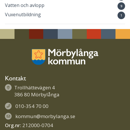
Vatten och avlopp
9
Vuxenutbildning
1
Kontakt
Trollhättevägen 4
386 80 Mörbylånga
010-354 70 00
kommun@morbylanga.se
Org.nr:
212000-0704