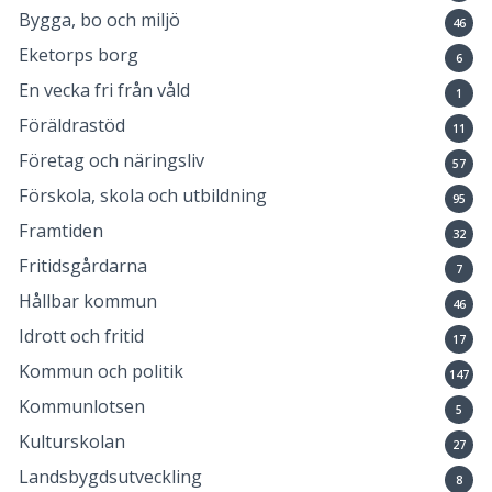
Bygga, bo och miljö
46
Eketorps borg
6
En vecka fri från våld
1
Föräldrastöd
11
Företag och näringsliv
57
Förskola, skola och utbildning
95
Framtiden
32
Fritidsgårdarna
7
Hållbar kommun
46
Idrott och fritid
17
Kommun och politik
147
Kommunlotsen
5
Kulturskolan
27
Landsbygdsutveckling
8