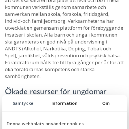
att det ska vara en bra plats att leva och bo i i hela
kommunen verkställs genom samarbete och
samverkan mellan skola, förskola, fritidsgård,
individ-och familjeomsorg. Verksamheterna har
utvecklat en gemensam plattform för förebyggande
insatser i skolan. Alla barn och unga i kommunen
ska garanteras en god nivå på undervisning i
ANDTS (Alkohol, Narkotika, Doping, Tobak och
Spel), jämlikhet, våldsprevention och psykisk hälsa.
Föräldraforum hålls tre till fyra gånger per år för att
öka föräldrarnas kompetens och stärka
samhörigheten.
Ökade resurser för ungdomar
Kommunen har förstärkt personalstyrkan inom
Samtycke
Information
Om
socialtjänsten och väktare som arbetar med
ungdomar på kvällar och helger. Aktiva
fritidsgårdar, kampanjer på biblioteken och en
Denna webbplats använder cookies