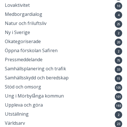
Lovaktivitet
10
Medborgardialog
4
Natur och friluftsliv
25
Ny i Sverige
2
Okategoriserade
20
Öppna förskolan Safiren
2
Pressmeddelande
75
Samhällsplanering och trafik
33
Samhällsskydd och beredskap
15
Stöd och omsorg
105
Ung i Mörbylånga kommun
101
Uppleva och göra
193
Utställning
2
Världsarv
23