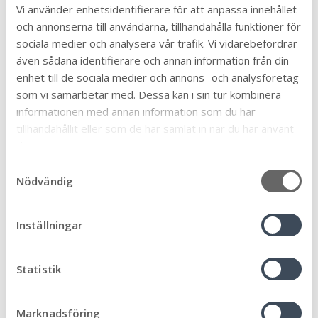
ökad satsning på familjecentralen med mer
Vi använder enhetsidentifierare för att anpassa innehållet
personal är också en del av insatserna.
och annonserna till användarna, tillhandahålla funktioner för
sociala medier och analysera vår trafik. Vi vidarebefordrar
Positiva resultat i
även sådana identifierare och annan information från din
trygghetsmätningen
enhet till de sociala medier och annons- och analysföretag
som vi samarbetar med. Dessa kan i sin tur kombinera
Trygghetsmätningens resultat är ett värdefullt
informationen med annan information som du har
kvitto att vi fortsätter vara en trygg kommun. Vi har
tillhandahållit eller som de har samlat in när du har använt
ett tydligt uppdrag att fortsätta jobba med
deras tjänster.
förebyggande arbete och kroka arm med invånare,
S
föreningar med flera för att lyckas.
Nödvändig
a
m
Kontakt och mer information
t
Inställningar
y
Brottsförebyggande samordnare i Mörbylånga
c
kommun.
k
Statistik
Anneli Bergman, Samordnare förebyggande
e
arbete för barn och unga
s
Marknadsföring