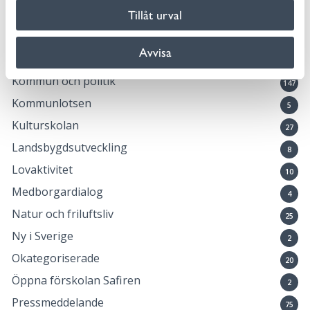
Fritidsgårdarna
Tillåt urval
7
Hållbar kommun
46
Avvisa
Idrott och fritid
17
Kommun och politik
147
Kommunlotsen
5
Kulturskolan
27
Landsbygdsutveckling
8
Lovaktivitet
10
Medborgardialog
4
Natur och friluftsliv
25
Ny i Sverige
2
Okategoriserade
20
Öppna förskolan Safiren
2
Pressmeddelande
75