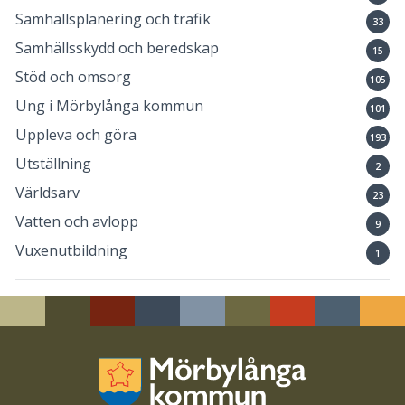
Samhällsplanering och trafik
33
Samhällsskydd och beredskap
15
Stöd och omsorg
105
Ung i Mörbylånga kommun
101
Uppleva och göra
193
Utställning
2
Världsarv
23
Vatten och avlopp
9
Vuxenutbildning
1