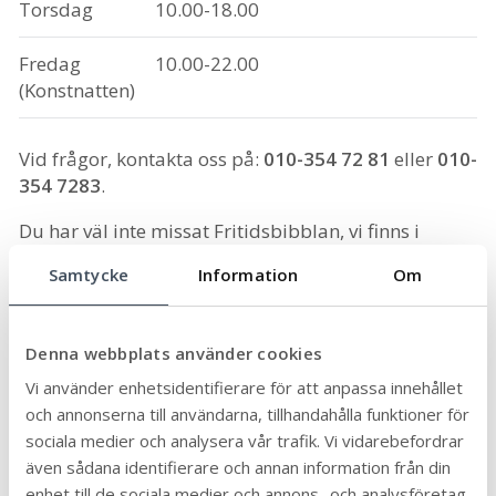
Torsdag
10.00-18.00
Fredag
10.00-22.00
(Konstnatten)
Vid frågor, kontakta oss på:
010-354 72 81
eller
010-
354 7283
.
Du har väl inte missat Fritidsbibblan, vi finns i
samma lokaler, här kan du låna fritidsartiklar likt
Samtycke
Information
Om
du lånar böcker böcker på våra
bibliotek.
Fritidsbibblan
Denna webbplats använder cookies
Senast uppdaterad:
2024-09-24
Publicerad:
2024-09-24
Vi använder enhetsidentifierare för att anpassa innehållet
och annonserna till användarna, tillhandahålla funktioner för
Dela sidan:
sociala medier och analysera vår trafik. Vi vidarebefordrar
Linke
Face
Twit
Skriv
även sådana identifierare och annan information från din
Arkiv
dIn
book
ter
ut
enhet till de sociala medier och annons- och analysföretag