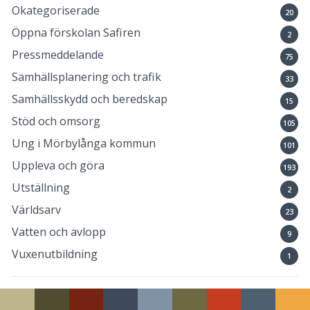
Okategoriserade
20
Öppna förskolan Safiren
2
Pressmeddelande
75
Samhällsplanering och trafik
33
Samhällsskydd och beredskap
15
Stöd och omsorg
105
Ung i Mörbylånga kommun
101
Uppleva och göra
193
Utställning
2
Världsarv
23
Vatten och avlopp
9
Vuxenutbildning
1