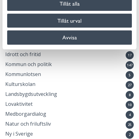
Tillåt alla
Företag och näringsliv
57
Förskola, skola och utbildning
95
Tillåt urval
Framtiden
32
Fritidsgårdarna
7
Avvisa
Hållbar kommun
46
Idrott och fritid
17
Kommun och politik
147
Kommunlotsen
5
Kulturskolan
27
Landsbygdsutveckling
8
Lovaktivitet
10
Medborgardialog
4
Natur och friluftsliv
25
Ny i Sverige
2