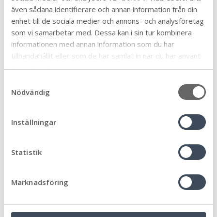
även sådana identifierare och annan information från din
Dela sidan:
enhet till de sociala medier och annons- och analysföretag
Linke
Face
Twit
Skriv
Arkiv
som vi samarbetar med. Dessa kan i sin tur kombinera
dIn
book
ter
ut
informationen med annan information som du har
tillhandahållit eller som de har samlat in när du har använt
deras tjänster.
S
Ämne
Nödvändig
a
Äldre och seniorer
32
m
Allmän
t
90
Inställningar
y
Arbete och praktik
6
c
Biblioteken
12
k
Statistik
Bygga, bo och miljö
e
46
s
Eketorps borg
6
Marknadsföring
v
En vecka fri från våld
1
a
Föräldrastöd
l
11