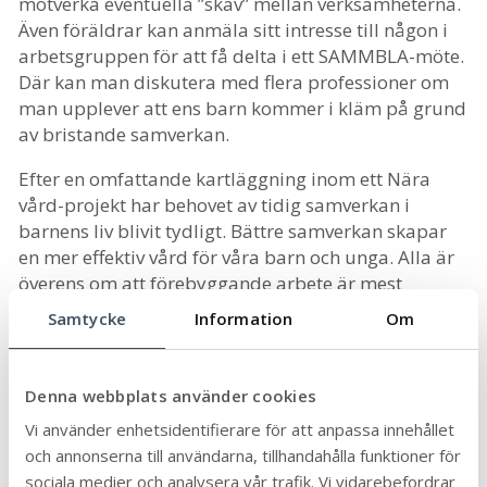
motverka eventuella ”skav” mellan verksamheterna.
Även föräldrar kan anmäla sitt intresse till någon i
arbetsgruppen för att få delta i ett SAMMBLA-möte.
Där kan man diskutera med flera professioner om
man upplever att ens barn kommer i kläm på grund
av bristande samverkan.
Efter en omfattande kartläggning inom ett Nära
vård-projekt har behovet av tidig samverkan i
barnens liv blivit tydligt. Bättre samverkan skapar
en mer effektiv vård för våra barn och unga. Alla är
överens om att förebyggande arbete är mest
verkningsfullt.
Samtycke
Information
Om
Nedan visas en bild på de förebyggande insatser
som Mörbylånga kommun och regionen erbjuder
Denna webbplats använder cookies
barn, unga och deras vårdnadshavare.
Vi använder enhetsidentifierare för att anpassa innehållet
och annonserna till användarna, tillhandahålla funktioner för
Senast uppdaterad:
2025-11-10
Publicerad:
2024-12-20
sociala medier och analysera vår trafik. Vi vidarebefordrar