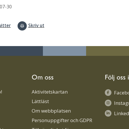
07-30
itter
Skriv ut
Om oss
Följ oss 
!
Aktivitetskartan
Faceb
Lättläst
Insta
Om webbplatsen
Linked
Personuppgifter och GDPR