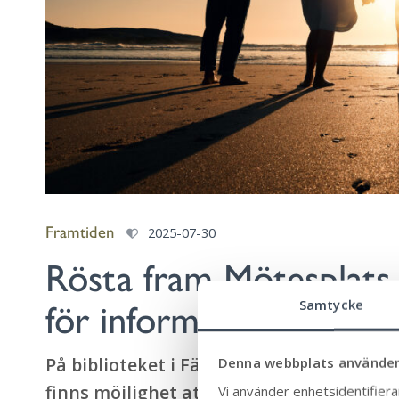
Framtiden
2025-07-30
Rösta fram Mötesplats 
för informella samtal o
Samtycke
På biblioteket i Färjestaden håller en m
Denna webbplats använder
finns möjlighet att tycka till om miljön 
Vi använder enhetsidentifierar