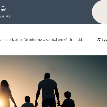
anslate
Ly
 publik plats för informella samtal om vår framtid.