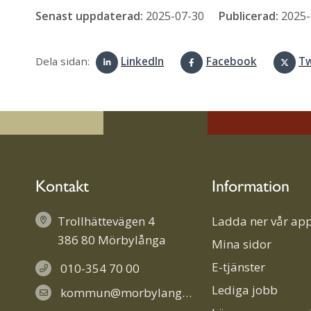
Senast uppdaterad:
2025-07-30
Publicerad:
2025-
Dela sidan:
LinkedIn
Facebook
Tw
Kontakt
Information
Trollhättevägen 4
Ladda ner vår app
386 80 Mörbylånga
Mina sidor
E-tjänster
010-354 70 00
Lediga jobb
kommun@morbylanga.se