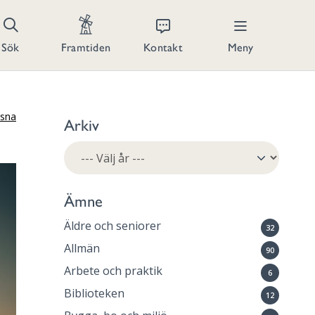
Kontakt
Meny
Sök
Framtiden
ssna
Arkiv
Ämne
Äldre och seniorer
32
Allmän
90
Arbete och praktik
6
Biblioteken
12