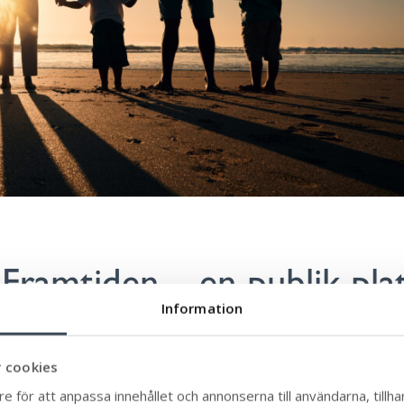
Framtiden – en publik pla
m vår framtid.
Information
ötesplats för invånardialog på att växa fram. 
 cookies
och känslan runt den platsen.
e för att anpassa innehållet och annonserna till användarna, tillhan