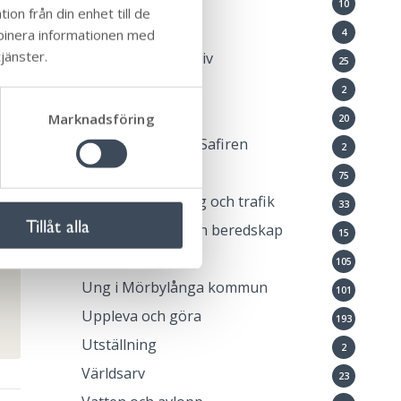
Lovaktivitet
10
on från din enhet till de
Medborgardialog
mbinera informationen med
4
jänster.
Natur och friluftsliv
25
dan
Ny i Sverige
2
lja
Okategoriserade
Marknadsföring
20
Öppna förskolan Safiren
2
Pressmeddelande
75
Samhällsplanering och trafik
33
Tillåt alla
Samhällsskydd och beredskap
15
Stöd och omsorg
105
Ung i Mörbylånga kommun
101
Uppleva och göra
193
Utställning
2
Världsarv
23