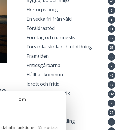
Bygga, bo och miljö
46
Eketorps borg
6
En vecka fri från våld
1
Föräldrastöd
11
Företag och näringsliv
57
Förskola, skola och utbildning
95
Framtiden
32
Fritidsgårdarna
7
Hållbar kommun
46
Idrott och fritid
ts
17
Kommun och politik
147
Om
Kommunlotsen
5
Kulturskolan
27
Nu
Landsbygdsutveckling
8
dahålla funktioner för sociala