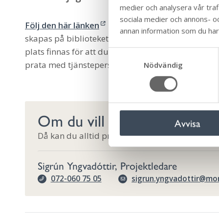
medier och analysera vår trafi
sociala medier och annons- o
Följ den här länken
för att delta i omröstningen
annan information som du har t
skapas på biblioteket i Färjestaden. I vilken sorts 
plats finnas för att du ska vilja besöka den? Vilka
S
prata med tjänstepersoner från kommunen om?
Nödvändig
a
m
t
y
c
Om du vill prata mer om mö
Avvisa
k
Då kan du alltid prata med vår projektledare, 
e
s
v
Sigrún Yngvadóttir, Projektledare
a
072-060 75 05
sigrun.yngvadottir@mo
l