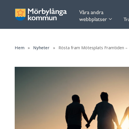
Våra andra
webbplatser
Tr
Hem
»
Nyheter
»
Rösta fram Mötesplats Framtiden – en