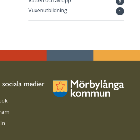
Vatten och avlopp
9
Vuxenutbildning
1
i sociala medier
ook
gram
In