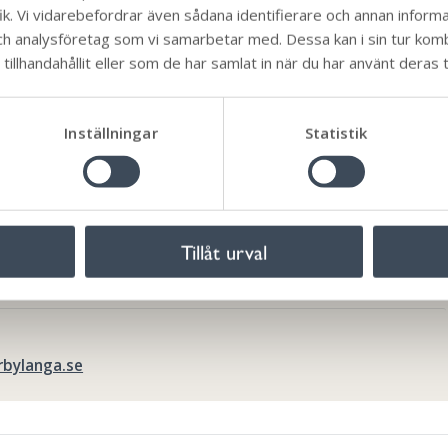
k. Vi vidarebefordrar även sådana identifierare och annan informati
ch analysföretag som vi samarbetar med. Dessa kan i sin tur ko
 om miljön för Mötesplats Framtiden som är på väg att
illhandahållit eller som de har samlat in när du har använt deras t
miljö vill du vara i för att träffa andra? Var behöver en så
 samhällsfrågor, utanför det politiska rummet, skulle du vi
Inställningar
Statistik
tesplatsen
Tillåt urval
Sigrún.
rbylanga.se