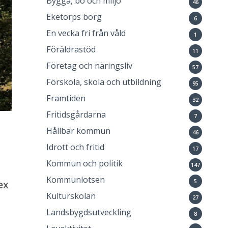
Bygga, bo och miljö
46
Eketorps borg
6
En vecka fri från våld
1
Föräldrastöd
11
Företag och näringsliv
57
Förskola, skola och utbildning
95
Framtiden
32
Fritidsgårdarna
7
Hållbar kommun
46
Idrott och fritid
17
Kommun och politik
147
Kommunlotsen
5
ex
Kulturskolan
27
Landsbygdsutveckling
8