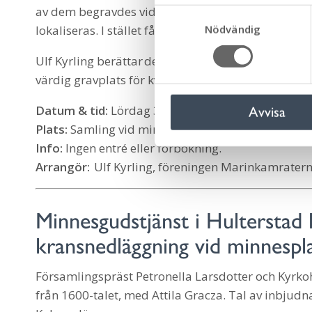
av dem begravdes vid Stenåsa och Hulterstad kyrk
S
Nödvändig
a
lokaliseras. I stället får stenhällar och ett anka
m
Ulf Kyrling berättar den spännande historien om 
t
värdig gravplats för kvarlevorna efter sjömännen
y
c
Datum & tid:
Lördag 30 maj, kl. 14.00 och kl. 15.0
Avvisa
k
Plats:
Samling vid minnesmonumentet över Kronan
e
s
Info:
Ingen entré eller förbokning.
v
Arrangör:
Ulf Kyrling, föreningen Marinkamrat
a
l
Minnesgudstjänst i Hulterstad
kransnedläggning vid minnespl
Församlingspräst Petronella Larsdotter och Kyrkoh
från 1600-talet, med Attila Gracza. Tal av inbjud