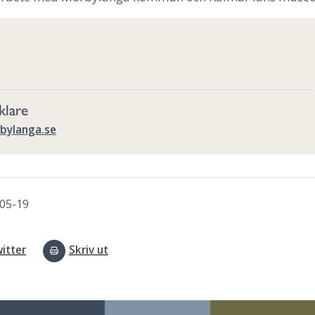
klare
bylanga.se
05-19
itter
Skriv ut