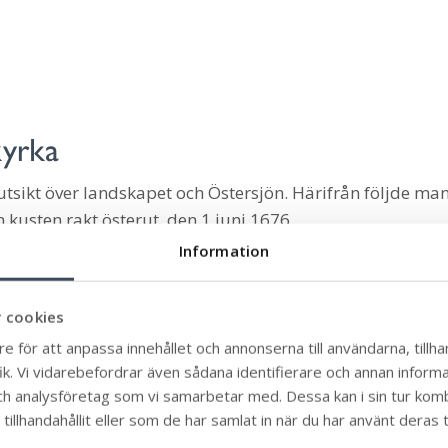
kyrka
utsikt över landskapet och Östersjön. Härifrån följde ma
kusten rakt österut, den 1 juni 1676.
Information
ré eller förbokning
 cookies
amarbete med Mörbylånga kommun
e för att anpassa innehållet och annonserna till användarna, tillhan
k. Vi vidarebefordrar även sådana identifierare och annan informati
ulterstad kyrkogård
ch analysföretag som vi samarbetar med. Dessa kan i sin tur ko
illhandahållit eller som de har samlat in när du har använt deras t
an gick under, flöt iland på den öländska kusten. Mån