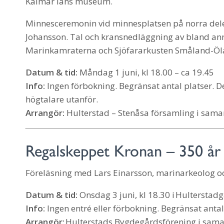
Kalmar läns museum.
Minnesceremonin vid minnesplatsen på norra dele
Johansson. Tal och kransnedläggning av bland a
Marinkamraterna och Sjöfararkusten Småland-Öl
Datum & tid:
Måndag 1 juni, kl 18.00 – ca 19.45
Info:
Ingen förbokning. Begränsat antal platser. 
högtalare utanför.
Arrangör:
Hulterstad – Stenåsa församling i sa
Regalskeppet Kronan – 350 år f
Föreläsning med Lars Einarsson, marinarkeolog o
Datum & tid:
Onsdag 3 juni, kl 18.30 i Hulterstad
Info:
Ingen entré eller förbokning. Begränsat antal 
Arrangör:
Hulterstads Bygdegårdsförening i sa