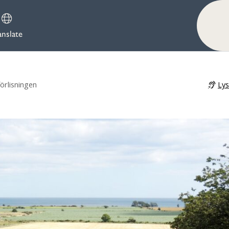
anslate
Ly
örlisningen