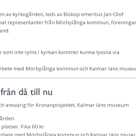
n av kyrkogården, leds av Biskop emeritus Jan-Olof
nnat representanter från Mörbylånga kommun, föreninga
and.
De som inte ryms i kyrkan kommer kunna lyssna via
marbete med Mörbylånga kommun och Kalmar läns muse
rån då till nu
ch ansvarig för Kronanprojektet, Kalmar läns museum
gården.
platser. Fika 60 kr.
marbete med Mörbylånga kommun och Kalmar läns muse