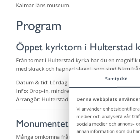
Kalmar läns museum.
Program
Öppet kyrktorn i Hulterstad 
Från tornet i Hulterstad kyrka har du en magnifik 
med skräck och häpnad slaget, som stod 6 km från 
Samtycke
Datum & tid:
Lördag 30 maj, kl. 13-16
Info:
Drop-in, mindre grupper åt gången. Ingen ent
Denna webbplats använder
Arrangör:
Hulterstad – Stenåsa församling i s
Vi använder enhetsidentifierar
medier och analysera vår trafi
Monumentet och ankaret på H
sociala medier och annons- o
annan information som du har t
Många omkomna från striden då regalskeppet Kron