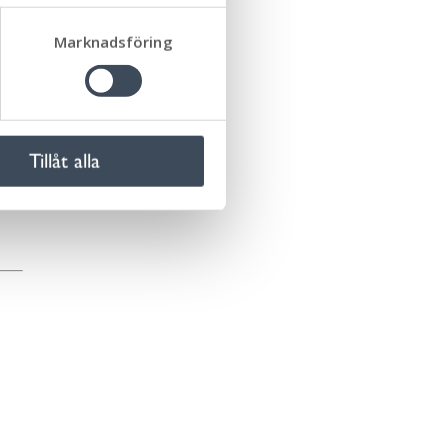
at
Marknadsföring
rd.
Tillåt alla