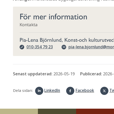
För mer information
Kontakta
Pia-Lena Björnlund, Konst-och kulturutvec
010-354 79 23
pia-lena.bjornlund@mor
Senast uppdaterad:
2026-05-19
Publicerad:
2026-
Dela sidan:
LinkedIn
Facebook
Tw