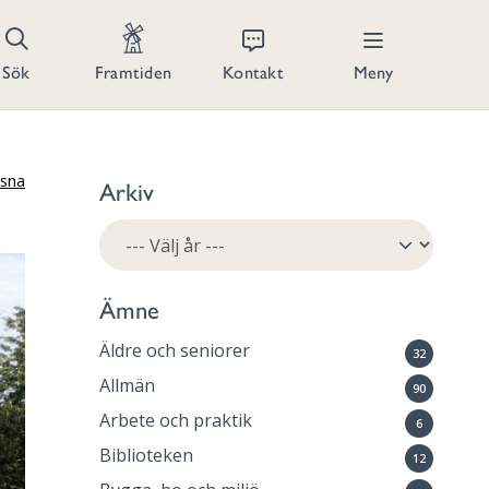
Kontakt
Meny
Sök
Framtiden
ssna
Arkiv
Ämne
Äldre och seniorer
32
Allmän
90
Arbete och praktik
6
Biblioteken
12