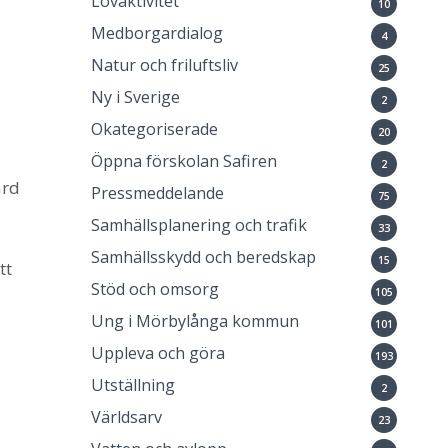
Lovaktivitet
10
Medborgardialog
4
Natur och friluftsliv
25
Ny i Sverige
2
Okategoriserade
20
Öppna förskolan Safiren
2
ård
Pressmeddelande
75
Samhällsplanering och trafik
33
Samhällsskydd och beredskap
15
tt
Stöd och omsorg
105
Ung i Mörbylånga kommun
101
Uppleva och göra
193
Utställning
2
Världsarv
23