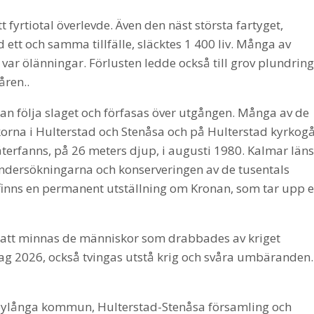
rtiotal överlevde. Även den näst största fartyget,
 ett och samma tillfälle, släcktes 1 400 liv. Många av
r ölänningar. Förlusten ledde också till grov plundring
ren..
n följa slaget och förfasas över utgången. Många av de
rna i Hulterstad och Stenåsa och på Hulterstad kyrkog
återfanns, på 26 meters djup, i augusti 1980. Kalmar läns
dersökningarna och konserveringen av de tusentals
nns en permanent utställning om Kronan, som tar upp e
 i akt att minnas de människor som drabbades av kriget
dag 2026, också tvingas utstå krig och svåra umbäranden.
ylånga kommun, Hulterstad-Stenåsa församling och