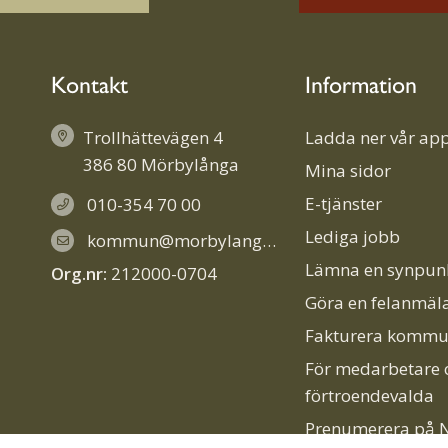
Kontakt
Information
Trollhättevägen 4
Ladda ner vår app
386 80 Mörbylånga
Mina sidor
E-tjänster
010-354 70 00
Lediga jobb
kommun@morbylanga.se
Lämna en synpun
Org.nr:
212000-0704
Göra en felanmäl
Fakturera komm
För medarbetare 
förtroendevalda
Prenumerera på N