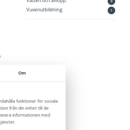
Vatten och avlopp
9
Vuxenutbildning
1
n
Om
dahålla funktioner för sociala
on från din enhet till de
mbinera informationen med
jänster.
ga