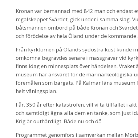
Kronan var bemannad med 842 man och endast ett fy
regalskeppet Svärdet, gick under i samma slag. Vid
båtsmännen ombord på både Kronan och Svärdet va
och förödelse av hela Öland under de kommande å
Från kyrktornen på Ölands sydöstra kust kunde ma
omkomna begravdes senare i massgravar vid kyrko
finns idag en minnesplats över händelsen. Vraket 
museum har ansvaret för de marinarkeologiska un
föremålen som bärgats. På Kalmar läns museum fi
helt våningsplan.
I år, 350 år efter katastrofen, vill vi ta tillfället
och samtidigt ägna alla dem en tanke, som just i
Krig är outhärdligt. Både nu och då
Programmet genomförs i samverkan mellan Mörb