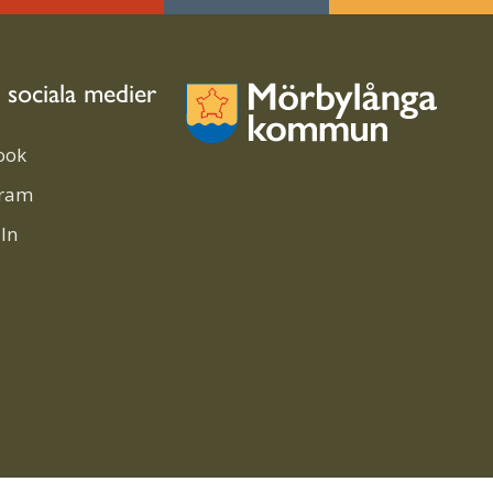
i sociala medier
ook
gram
In