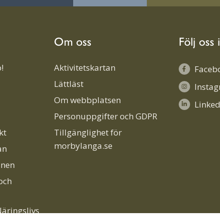
Om oss
Följ oss 
!
Aktivitetskartan
Faceb
Lättläst
Insta
Om webbplatsen
Linked
Personuppgifter och GDPR
kt
Tillgänglighet för
morbylanga.se
an
unen
och
äringslivs