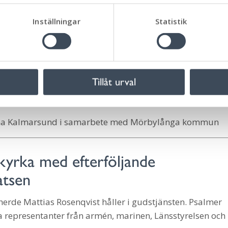
ogårdar. Massgraven vid Hulterstad kyrka har inte kunn
Inställningar
Statistik
re symbolisera en minnesplats för dessa omkomna.
det stora stockankaret vid minnesmonumentet och hur en
 på regalskeppet Kronan skapades på Hulterstad kyrkogå
0
Tillåt urval
, vid kyrkogårdsmuren norr om kyrkan.
erna Kalmarsund i samarbete med Mörbylånga kommun
 kyrka med efterföljande
atsen
erde Mattias Rosenqvist håller i gudstjänsten. Psalmer
na representanter från armén, marinen, Länsstyrelsen och